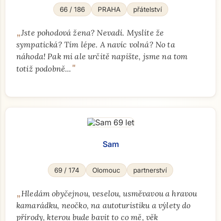
66 / 186
PRAHA
přátelství
„
Jste pohodová žena? Nevadí. Myslíte že
sympatická? Tím lépe. A navíc volná? No ta
náhoda! Pak mi ale určitě napište, jsme na tom
"
totiž podobně...
Sam
69 / 174
Olomouc
partnerství
„
Hledám obyčejnou, veselou, usměvavou a hravou
kamarádku, neočko, na autoturistiku a výlety do
přírody, kterou bude bavit to co mě, věk