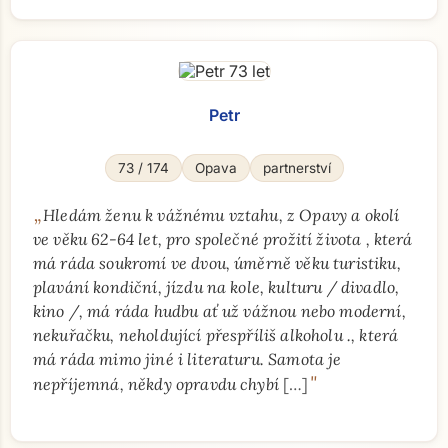
Petr
73 / 174
Opava
partnerství
„
Hledám ženu k vážnému vztahu, z Opavy a okolí
ve věku 62-64 let, pro společné prožití života , která
má ráda soukromí ve dvou, úměrně věku turistiku,
plavání kondiční, jízdu na kole, kulturu / divadlo,
kino /, má ráda hudbu ať už vážnou nebo moderní,
nekuřačku, neholdující přespříliš alkoholu ., která
má ráda mimo jiné i literaturu. Samota je
"
nepříjemná, někdy opravdu chybí
[…]