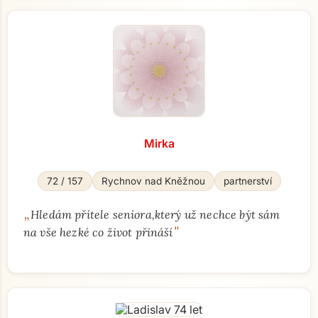
Mirka
72 / 157
Rychnov nad Kněžnou
partnerství
„
Hledám přítele seniora,který už nechce být sám
"
na vše hezké co život přináší