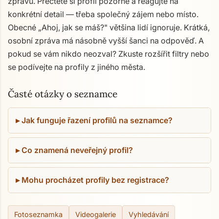
zprávu. Přečtěte si profil pozorně a reagujte na
konkrétní detail — třeba společný zájem nebo místo.
Obecné „Ahoj, jak se máš?" většina lidí ignoruje. Krátká,
osobní zpráva má násobně vyšší šanci na odpověď. A
pokud se vám nikdo neozval? Zkuste rozšířit filtry nebo
se podívejte na profily z jiného města.
Časté otázky o seznamce
Jak funguje řazení profilů na seznamce?
Co znamená neveřejný profil?
Mohu procházet profily bez registrace?
Fotoseznamka
Videogalerie
Vyhledávání