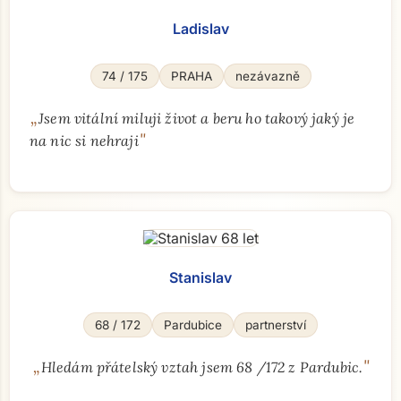
Ladislav
74 / 175
PRAHA
nezávazně
„
Jsem vitální miluji život a beru ho takový jaký je
"
na nic si nehraji
Stanislav
68 / 172
Pardubice
partnerství
„
"
Hledám přátelský vztah jsem 68 /172 z Pardubic.