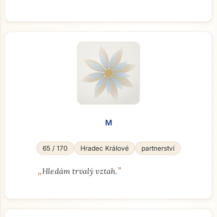
M
65 / 170
Hradec Králové
partnerství
„
"
Hledám trvalý vztah.