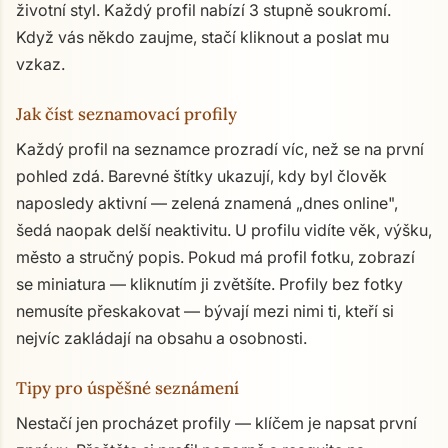
životní styl. Každý profil nabízí 3 stupně soukromí.
Když vás někdo zaujme, stačí kliknout a poslat mu
vzkaz.
Jak číst seznamovací profily
Každý profil na seznamce prozradí víc, než se na první
pohled zdá. Barevné štítky ukazují, kdy byl člověk
naposledy aktivní — zelená znamená „dnes online",
šedá naopak delší neaktivitu. U profilu vidíte věk, výšku,
město a stručný popis. Pokud má profil fotku, zobrazí
se miniatura — kliknutím ji zvětšíte. Profily bez fotky
nemusíte přeskakovat — bývají mezi nimi ti, kteří si
nejvíc zakládají na obsahu a osobnosti.
Tipy pro úspěšné seznámení
Nestačí jen procházet profily — klíčem je napsat první