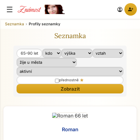
Známost
☰
person_add
account_circle
Seznamka
Profily seznamky
Seznamka
65–90
let
Věk od
Věk do
star
přednostně
Roman