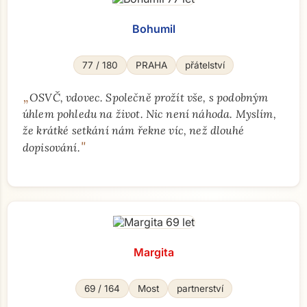
Bohumil
77 / 180
PRAHA
přátelství
„
OSVČ, vdovec. Společně prožít vše, s podobným
úhlem pohledu na život. Nic není náhoda. Myslím,
že krátké setkání nám řekne víc, než dlouhé
"
dopisování.
Margita
69 / 164
Most
partnerství