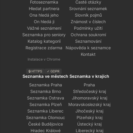
Fotoseznamka
Časté otázky
Hledat partnera
Srovnání seznamek
Ona hledá jeho
Slovník pojmů
On hledá ji
Známost v číslech
Vážné seznámení
Podmínky užití
Seznamka pro seniory
Ochrana soukromí
Katalog kategorií
Seznamování
Registrace zdarma
Nápověda k seznamce
Kontakt
Instalace v Chrome
🔒 HTTPS
✓ GDPR
Seznamka ve městech
Seznamka v krajích
Seznamka Praha
Praha
Seznamka Brno
Středočeský kraj
Seznamka Ostrava
Jihomoravský kraj
Seznamka Plzeň
Moravskoslezský kraj
Seznamka Liberec
Jihočeský kraj
Seznamka Olomouc
Plzeňský kraj
České Budějovice
Ústecký kraj
Hradec Králové
Liberecký kraj