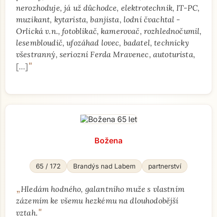
nerozhoduje, já už důchodce, elektrotechnik, IT-PC,
muzikant, kytarista, banjista, lodní čvachtal -
Orlická v.n., fotoblikač, kamerovač, rozhlednočumil,
lesembloudič, ufozáhad lovec, badatel, technicky
všestranný, seriozní Ferda Mravenec, autoturista,
"
[…]
Božena
65 / 172
Brandýs nad Labem
partnerství
„
Hledám hodného, galantního muže s vlastním
zázemím ke všemu hezkému na dlouhodobější
"
vztah.