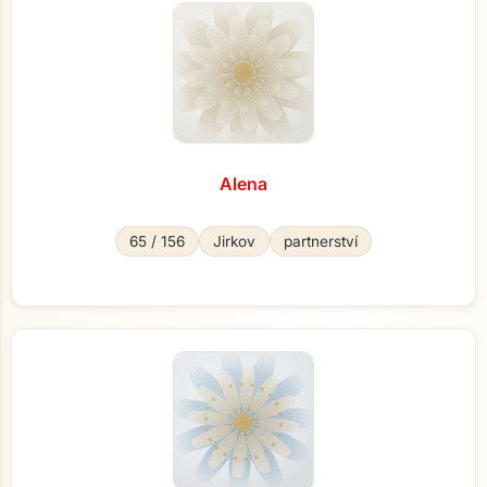
Alena
65 / 156
Jirkov
partnerství