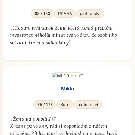
68 / 180
PRAHA
partnerství
„
Hledám vnímavou ženu, která nemá problém
investovat několik minut svého času do osobního
"
setkání, třeba u šálku kávy
Milda
65 / 176
Kolín
partnerství
„
Žena na pohodu???
Krásné poho dny, rád si popovídám o něčem
takovém. Pít kávu při východu slunce, víno, když