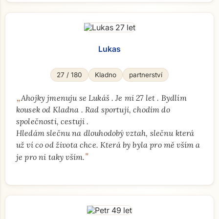
Lukas
27 / 180
Kladno
partnerství
„
Ahojky jmenuju se Lukáš . Je mi 27 let . Bydlím
kousek od Kladna . Rad sportuji, chodím do
společnosti, cestuji .
Hledám slečnu na dlouhodobý vztah, slečnu která
už ví co od života chce. Která by byla pro mě vším a
Přejít na hlavní obsah
"
je pro ni taky vším.