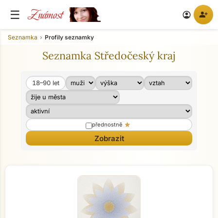
Známost
☰
person_add
account_circle
Seznamka
Profily seznamky
Seznamka Středočeský kraj
18–90
let
Věk od
Věk do
star
přednostně