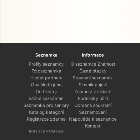
Seznamka
Informace
Profily seznamky
O seznamce Známost
Fotoseznamka
Časté otázky
Hledat partnera
Srovnání seznamek
Ona hledá jeho
Slovník pojmů
On hledá ji
Známost v číslech
Vážné seznámení
Podmínky užití
Seznamka pro seniory
Ochrana soukromí
Katalog kategorií
Seznamování
Registrace zdarma
Nápověda k seznamce
Kontakt
Instalace v Chrome