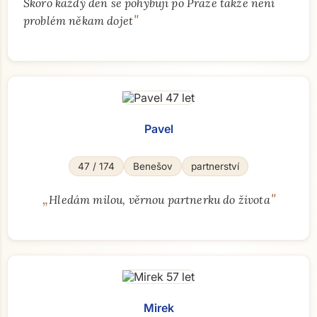
Skoro každý den se pohybuji po Praze takže není
"
problém někam dojet
Pavel
47 / 174
Benešov
partnerství
„
"
Hledám milou, věrnou partnerku do života
Mirek