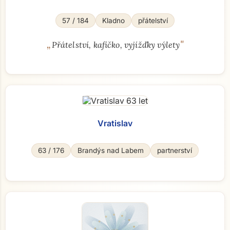
57 / 184
Kladno
přátelství
„
"
Přátelství, kafíčko, vyjížďky výlety
Vratislav
63 / 176
Brandýs nad Labem
partnerství