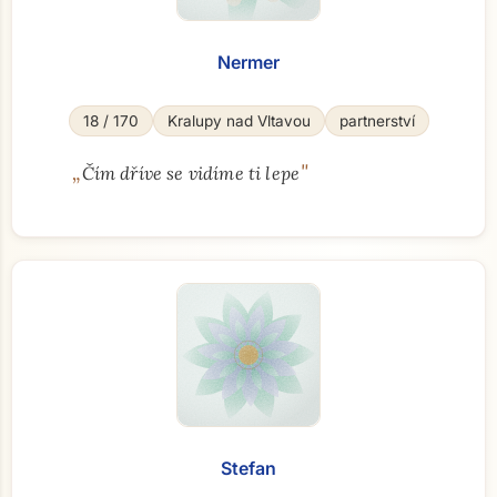
Nermer
18 / 170
Kralupy nad Vltavou
partnerství
„
"
Čím dříve se vidíme ti lepe
Stefan