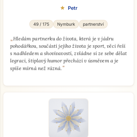
Petr
star
49 / 175
Nymburk
partnerství
„
Hledám partnerku do života, která je v jádru
pohodářkou, součástí jejího života je sport, věci řeší
s nadhledem a shovívavostí, zvládne si ze sebe dělat
legraci, štiplavý humor přechází v úsměvem a je
"
spíše mírná než rázná.