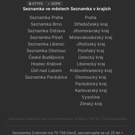
🔒 HTTPS
✓ GDPR
Seznamka ve městech
Seznamka v krajích
Seznamka Praha
Praha
Seznamka Brno
Středočeský kraj
Seznamka Ostrava
Jihomoravský kraj
Seznamka Plzeň
Moravskoslezský kraj
Seznamka Liberec
Jihočeský kraj
Seznamka Olomouc
Plzeňský kraj
České Budějovice
Ústecký kraj
Hradec Králové
Liberecký kraj
Ústí nad Labem
Královéhradecký kraj
Seznamka Pardubice
Olomoucký kraj
Pardubický kraj
Karlovarský kraj
Vysočina
Zlínský kraj
Seznamka Známost sídlí na Vinohradech, Praha 3, 130 00, Česká republika
Seznamka Známost má 70 756 členů, seznamujete se už 25 let
♥