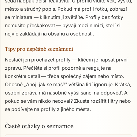
šedá naopak delší neaktivitu. U profilu vidíte věk, výšku,
město a stručný popis. Pokud má profil fotku, zobrazí
se miniatura — kliknutím ji zvětšíte. Profily bez fotky
nemusíte přeskakovat — bývají mezi nimi ti, kteří si
nejvíc zakládají na obsahu a osobnosti.
Tipy pro úspěšné seznámení
Nestačí jen procházet profily — klíčem je napsat první
zprávu. Přečtěte si profil pozorně a reagujte na
konkrétní detail — třeba společný zájem nebo místo.
Obecné „Ahoj, jak se máš?" většina lidí ignoruje. Krátká,
osobní zpráva má násobně vyšší šanci na odpověď. A
pokud se vám nikdo neozval? Zkuste rozšířit filtry nebo
se podívejte na profily z jiného města.
Časté otázky o seznamce