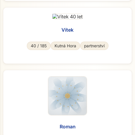
Vítek
40 / 185
Kutná Hora
partnerství
Roman