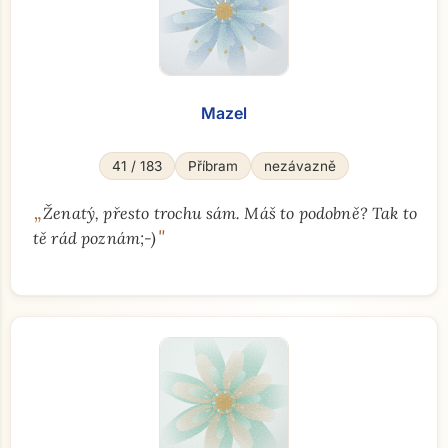
Mazel
41 / 183
Příbram
nezávazně
„
Ženatý, přesto trochu sám. Máš to podobně? Tak to
"
tě rád poznám;-)