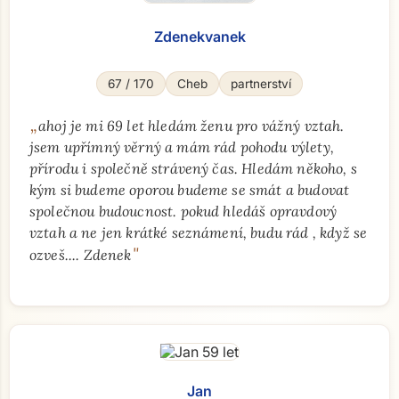
Zdenekvanek
67 / 170
Cheb
partnerství
„
ahoj je mi 69 let hledám ženu pro vážný vztah.
jsem upřímný věrný a mám rád pohodu výlety,
přírodu i společně strávený čas. Hledám někoho, s
kým si budeme oporou budeme se smát a budovat
společnou budoucnost. pokud hledáš opravdový
vztah a ne jen krátké seznámení, budu rád , když se
"
ozveš.... Zdenek
Jan
Přejít na hlavní obsah