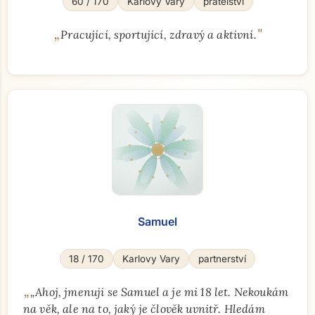
60 / 170
Karlovy Vary
přátelství
„
"
Pracující, sportující, zdravý a aktivní.
Samuel
18 / 170
Karlovy Vary
partnerství
„
​„Ahoj, jmenuji se Samuel a je mi 18 let. Nekoukám
na věk, ale na to, jaký je člověk uvnitř. Hledám