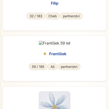
Filip
32 / 183
Cheb
partnerství
František
star
59 / 165
Aš
partnerství