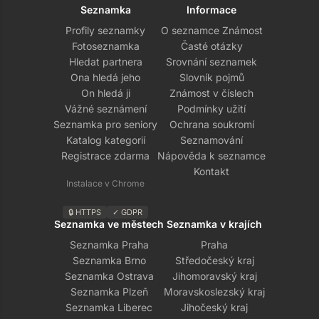
Seznamka
Informace
Profily seznamky
O seznamce Známost
Fotoseznamka
Časté otázky
Hledat partnera
Srovnání seznamek
Ona hledá jeho
Slovník pojmů
On hledá ji
Známost v číslech
Vážné seznámení
Podmínky užití
Seznamka pro seniory
Ochrana soukromí
Katalog kategorií
Seznamování
Registrace zdarma
Nápověda k seznamce
Kontakt
Instalace v Chrome
🔒 HTTPS
✓ GDPR
Seznamka ve městech
Seznamka v krajích
Seznamka Praha
Praha
Seznamka Brno
Středočeský kraj
Seznamka Ostrava
Jihomoravský kraj
Seznamka Plzeň
Moravskoslezský kraj
Seznamka Liberec
Jihočeský kraj