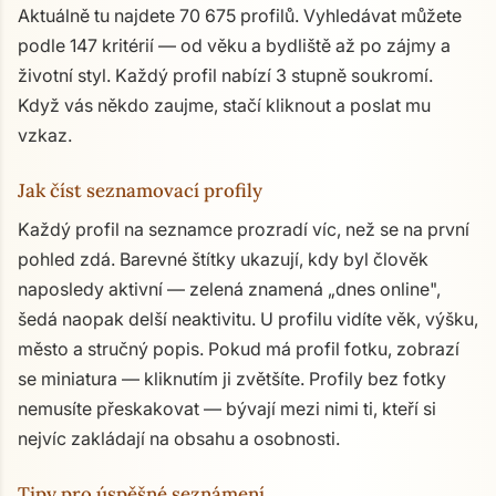
Aktuálně tu najdete 70 675 profilů. Vyhledávat můžete
podle 147 kritérií — od věku a bydliště až po zájmy a
životní styl. Každý profil nabízí 3 stupně soukromí.
Když vás někdo zaujme, stačí kliknout a poslat mu
vzkaz.
Jak číst seznamovací profily
Každý profil na seznamce prozradí víc, než se na první
pohled zdá. Barevné štítky ukazují, kdy byl člověk
naposledy aktivní — zelená znamená „dnes online",
šedá naopak delší neaktivitu. U profilu vidíte věk, výšku,
město a stručný popis. Pokud má profil fotku, zobrazí
se miniatura — kliknutím ji zvětšíte. Profily bez fotky
nemusíte přeskakovat — bývají mezi nimi ti, kteří si
nejvíc zakládají na obsahu a osobnosti.
Tipy pro úspěšné seznámení