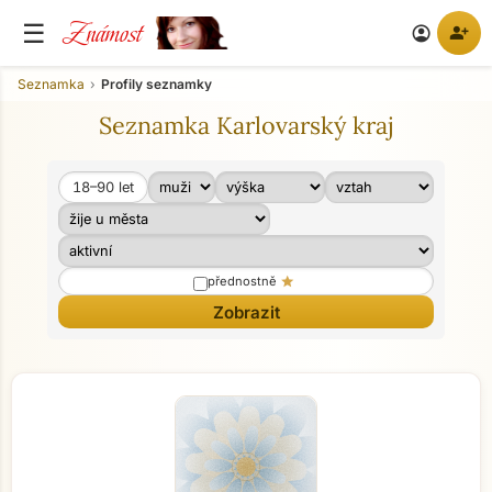
Známost
☰
person_add
account_circle
Seznamka
Profily seznamky
Seznamka Karlovarský kraj
18–90
let
Věk od
Věk do
star
přednostně