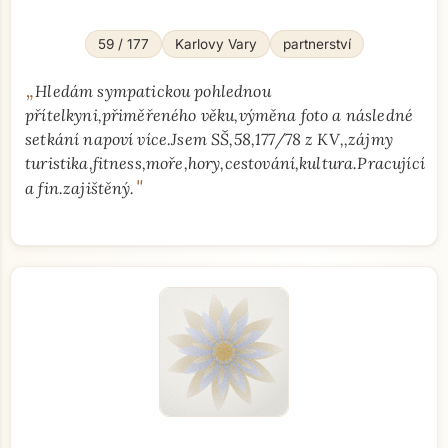
59 / 177
Karlovy Vary
partnerství
„
Hledám sympatickou pohlednou
přítelkyni,přiměřeného věku,výměna foto a následné
setkání napoví více.Jsem SŠ,58,177/78 z KV,,zájmy
turistika,fitness,moře,hory,cestování,kultura.Pracující
"
a fin.zajištěný.