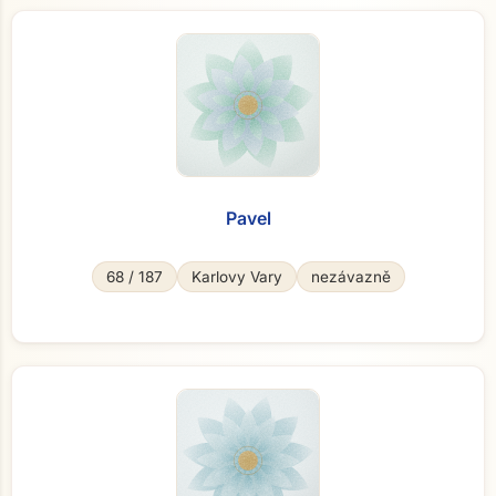
Pavel
68 / 187
Karlovy Vary
nezávazně