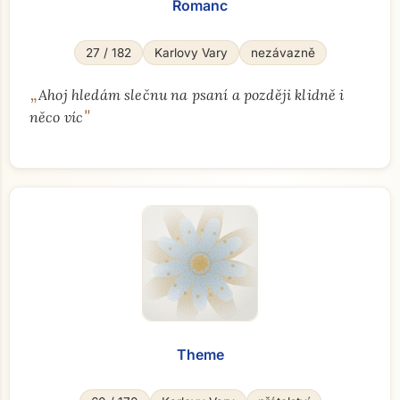
Romanc
27 / 182
Karlovy Vary
nezávazně
„
Ahoj hledám slečnu na psaní a později klidně i
"
něco víc
Theme