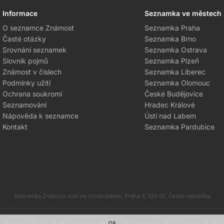
Informace
Seznamka ve městech
O seznamce Známost
Seznamka Praha
Časté otázky
Seznamka Brno
Srovnání seznamek
Seznamka Ostrava
Slovník pojmů
Seznamka Plzeň
Známost v číslech
Seznamka Liberec
Podmínky užití
Seznamka Olomouc
Ochrana soukromí
České Budějovice
Seznamování
Hradec Králové
Nápověda k seznamce
Ústí nad Labem
Kontakt
Seznamka Pardubice
Seznamka Známost sídlí na Vinohradech, Praha 3, 130 00, Česká republika
most má 70 676 členů, seznamujete se už 25 let
♥
Seznamka Známost © 200