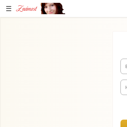
Známost
☰