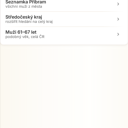
Seznamka Příbram
chevron_right
všichni muži z města
Středočeský kraj
chevron_right
rozšířit hledání na celý kraj
Muži 61–67 let
chevron_right
podobný věk, celá ČR