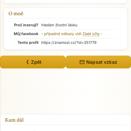
O mně
Proč inzeruji?
hledám životní lásku
Můj facebook
- případné odkazy vidí
Zlaté účty
-
Tento profil
https://znamost.cz/?id=351779
mail
《 Zpět
Napsat vzkaz
Přejít na hlavní obsah
Kam dál