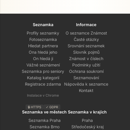
Seznamka
Informace
Profily seznamky
O seznamce Známost
Fotoseznamka
Časté otázky
Hledat partnera
Srovnání seznamek
Ona hledá jeho
Slovník pojmů
On hledá ji
Známost v číslech
Vážné seznámení
Podmínky užití
Seznamka pro seniory
Ochrana soukromí
Katalog kategorií
Seznamování
Registrace zdarma
Nápověda k seznamce
Kontakt
Instalace v Chrome
🔒 HTTPS
✓ GDPR
Seznamka ve městech
Seznamka v krajích
Seznamka Praha
Praha
Seznamka Brno
Středočeský kraj