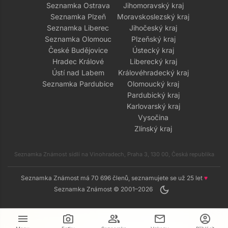
Seznamka Ostrava
Jihomoravský kraj
Seznamka Plzeň
Moravskoslezský kraj
Seznamka Liberec
Jihočeský kraj
Seznamka Olomouc
Plzeňský kraj
České Budějovice
Ústecký kraj
Hradec Králové
Liberecký kraj
Ústí nad Labem
Královéhradecký kraj
Seznamka Pardubice
Olomoucký kraj
Pardubický kraj
Karlovarský kraj
Vysočina
Zlínský kraj
Seznamka Známost sídlí na Vinohradech, Praha 3, 130 00, Česká republika
Seznamka Známost má 70 696 členů, seznamujete se už 25 let
♥
dark_mode
Seznamka Známost © 2001–2026
menu
camera_alt
group
mail
account_circle