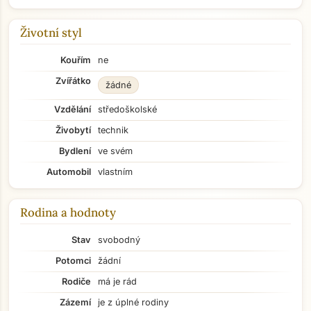
Životní styl
Kouřím
ne
Zvířátko
žádné
Vzdělání
středoškolské
Živobytí
technik
Bydlení
ve svém
Automobil
vlastním
Rodina a hodnoty
Stav
svobodný
Potomci
žádní
Rodiče
má je rád
Zázemí
je z úplné rodiny