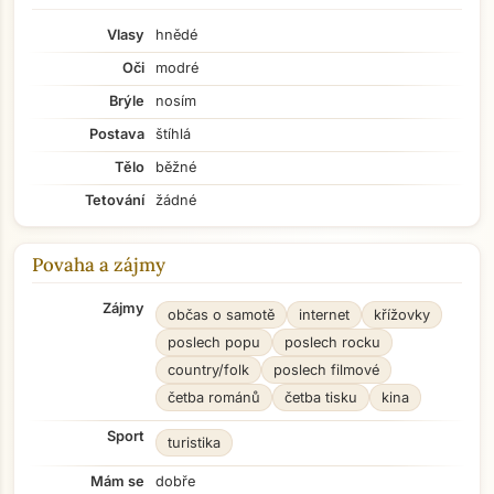
Vlasy
hnědé
Oči
modré
Brýle
nosím
Postava
štíhlá
Tělo
běžné
Tetování
žádné
Povaha a zájmy
Zájmy
občas o samotě
internet
křížovky
poslech popu
poslech rocku
country/folk
poslech filmové
četba románů
četba tisku
kina
Sport
turistika
Mám se
dobře