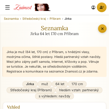
Známost
☰
person_add
account_circle
Seznamka
Středočeský kraj
Příbram
Jirka
Seznamka
✕
Jirka 64 let 170 cm Příbram
Jirka je muž (64 let, 170 cm) z Příbram, s hnědými vlasy,
modrýma očima, štíhlé postavy. Hledá partnerský vztah navždy.
Mezi jeho zájmy patří samota, internet, křížovky a pop. Věnuje
se turistice. Je nekuřák, se středoškolským vzděláním.
Registrace a komunikace na seznamce Znamost.cz je zdarma.
Jirka
muž
64 let
170 cm
Středočeský kraj (Příbram)
hledám vztah: partnerský
s výhledem: navždy
Vzhled