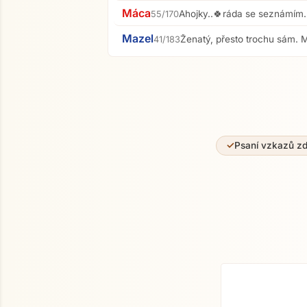
Máca
Ahojky..🍀ráda se seznámím.
55/170
Mazel
Ženatý, přesto trochu sám. 
41/183
Psaní vzkazů z