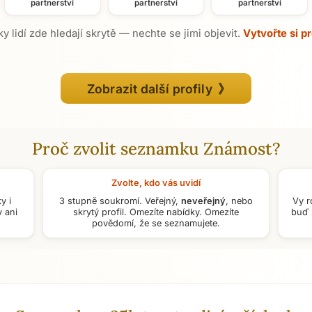
partnerství
partnerství
partnerství
y lidí zde hledají skrytě — nechte se jimi objevit.
Vytvořte si pr
Zobrazit další profily 》
Proč zvolit seznamku Známost?
Zvolte, kdo vás uvidí
ky i
3 stupně soukromí. Veřejný,
neveřejný
, nebo
Vy r
 ani
skrytý profil. Omezíte nabídky. Omezíte
buď 
povědomí, že se seznamujete.