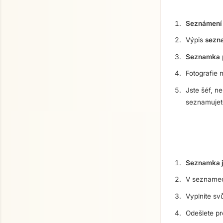
Seznámení 
Výpis
sezna
Seznamka
Fotografie
Jste šéf, 
seznamujet
Seznamka 
V seznamec
Vyplníte sv
Odešlete pr