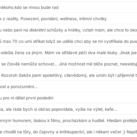
e někoho,kdo se mnou bude rad
 reality. Posezení, povídání, wellness, intimní chvilky
 nebo paní na diskrétní schůzky a hrátky, vztah mám, ale chce to okoř
 max 70 co umí stříkat když se udělá chci aby se mi vystříkala do pu
odešla žena za jiným. Mám ve střídavé péči dva malé kluky. Jinak js
o se člověk nemůže schovat... Jiná možnost mě blíže poznat, neexistuj
 Kozoroh (takže jsem spolehlivý, cílevědomý, ale umím být i příjemně t
ost a porozumění...
u pro ni dělat první posledni
, ale ráda bych si občas popovídala, vyšla na výlet, kafe...
černým humorem, láskou k filmu, procházkám a hudbě. Hledám protějš
 chodili na tůry, do čajovny a knihkupectví, ale i někam večer ;) Napiš