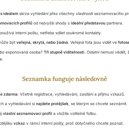
s ideálem
skrze vyhledání přes všechny vlastnosti seznamovacího pro
movacích profilů
od nejvyšší shody s
ideální představou
partnera.
používá interní poštu, netřeba sdílet soukromé kontakty.
 může být
veřejná, skrytá, nebo žádná
. Veřejná fota jsou vidět ve
foto
nebo exponovaná osoba?
Tři stupně viditelnosti
. Ostatní nemusí vědět, 
e.
Seznamka funguje následovně
je zdarma
. Včetně registrace, vyhledávání, zasílání a příjmu vzkazů.
h a vyhledávání si
najdete protějšek
, se kterým se chcete seznámit.
Přejít na hlavní obsah
ůj
vlastní seznamovací profil
a vložíte volitelně fotku.
otějšku
vzkaz
v rámci interní pošty, proč dotyčného chcete poznat.