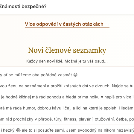
 Známosti bezpečné?
Více odpovědí v častých otázkách →
Noví členové seznamky
Každý den noví lidé. Možná je tu váš osud...
y ať se můžeme oba pořádně zasmát 😂
ou ženu na seznámení a prožití krásných dní ve dvouch. Najde se tu
 je hodně klidnej má rád pohodu a hledá prima holku ♥️ napiš pro vice 
 má ráda humor, dobrou kávu i čaj, a lidi na které je spoleh. Hledám
rád procházky v přírodě, túry, fitness, plavání, otužování, četba, po
 i hezký 😂 ale to si posuďte sami. Jsem svobodný na nikom nezávislý