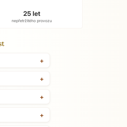
25 let
nepřetržitého provozu
st