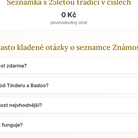
Seznamka s 25letou tradicí v číslech
0 Kč
plnohodnotný účet
asto kladené otázky o seznamce Známo
st zdarma?
 od Tinderu a Badoo?
most nejvhodnější?
 funguje?