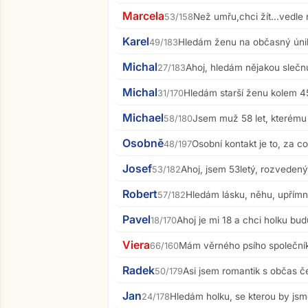
Marcela
Než umřu,chci žít...vedl
53/158
Karel
Hledám ženu na občasný únik z
49/183
Michal
Ahoj, hledám nějakou slečnu
27/183
Michal
Hledám starší ženu kolem 45
31/170
Michael
Jsem muž 58 let, kterému 
58/180
Osobně
Osobní kontakt je to, za c
48/197
Josef
Ahoj, jsem 53letý, rozvedený
53/182
Robert
Hledám lásku, něhu, upřímn
57/182
Pavel
Ahoj je mi 18 a chci holku bud
18/170
Viera
Mám věrného psího společníka
66/160
Radek
Asi jsem romantik s občas 
50/179
Jan
Hledám holku, se kterou by jsme
24/178