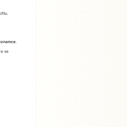
filu.
seznamce
.
že se