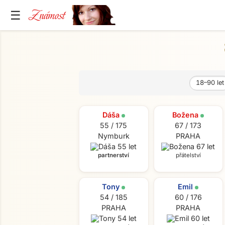
Známost
☰
18–90
let
Věk od
Věk do
Pohlaví
Výška
Typ vzta
Dáša
Božena
55 / 175
67 / 173
Nymburk
PRAHA
partnerství
přátelství
Tony
Emil
54 / 185
60 / 176
PRAHA
PRAHA