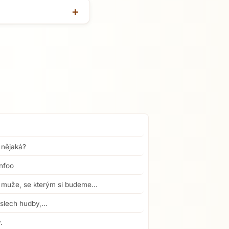
 nějaká?
infoo
 muže, se kterým si budeme...
slech hudby,...
.