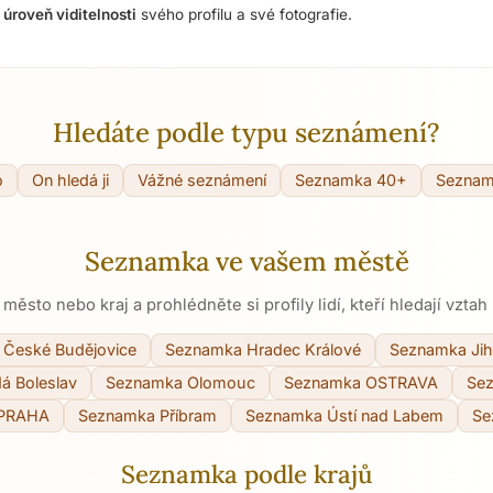
i
úroveň viditelnosti
svého profilu a své fotografie.
Hledáte podle typu seznámení?
o
On hledá ji
Vážné seznámení
Seznamka 40+
Seznam
Seznamka ve vašem městě
 město nebo kraj a prohlédněte si profily lidí, kteří hledají vztah 
České Budějovice
Seznamka Hradec Králové
Seznamka Jih
á Boleslav
Seznamka Olomouc
Seznamka OSTRAVA
Sez
 PRAHA
Seznamka Příbram
Seznamka Ústí nad Labem
Se
Seznamka podle krajů