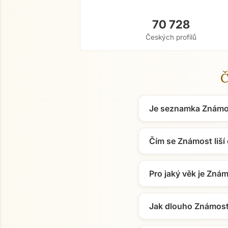
70 728
Českých profilů
Č
Je seznamka Známo
Čím se Známost liší
Pro jaký věk je Zná
Jak dlouho Známost