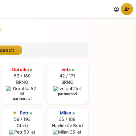
person_add
account_circle
h
Dorotka
Iveta
52 / 160
42 / 171
BRNO
BRNO
partnerství
partnerství
star
Petr
Milan
59 / 193
35 / 189
Cheb
Havlíčkův Brod