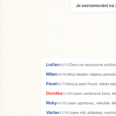
Je seznamování na
Luďan
Ženu na nezávazné schůzk
46/170
Milan
Ahoj hledám nějakou pohodov
44/185
Pavel
Ahoj já jsem Pavel, někdo kdo
18/170
Dorotka
Jsem usměvavá žena, která
52/160
Ricky
Jsem sportovec, nekuřák. Mám 
44/182
Václav
Jsem milí, přátelský, možná
37/183