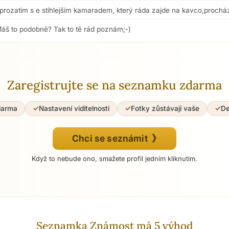
prozatim s e stihlejším kamaradem, který ráda zajde na kavco,prochá
Máš to podobně? Tak to tě rád poznám;-)
Zaregistrujte se na seznamku zdarma
darma
Nastavení viditelnosti
Fotky zůstávají vaše
De
Chci se seznámit 》
Když to nebude ono, smažete profil jedním kliknutím.
Seznamka Známost má 5 výhod