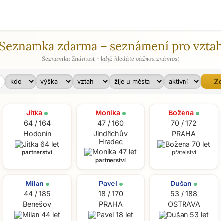
Seznamka zdarma – seznámení pro vzta
Seznamka Známost - když hledáte vážnou známost
hu
Město
Jitka
Monika
Božena
64 / 164
47 / 160
70 / 172
Hodonín
Jindřichův
PRAHA
Hradec
partnerství
přátelství
partnerství
Milan
Pavel
Dušan
44 / 185
18 / 170
53 / 188
Benešov
PRAHA
OSTRAVA