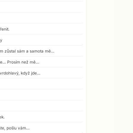
enit.
sy
em zůstal sám a samota mě...
e... Prosím než mě...
vrdohlavý, když jde...
ek.
te, pošlu vám...