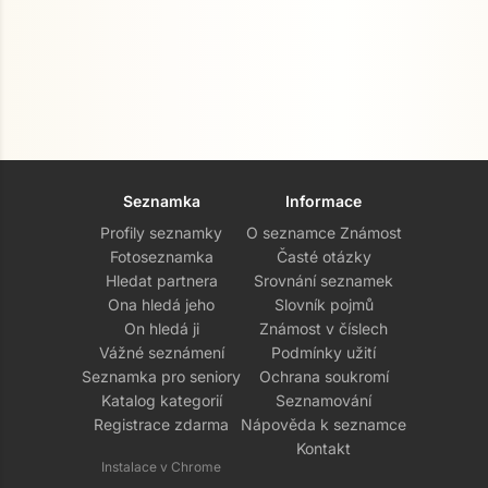
Seznamka
Informace
Profily seznamky
O seznamce Známost
Fotoseznamka
Časté otázky
Hledat partnera
Srovnání seznamek
Ona hledá jeho
Slovník pojmů
On hledá ji
Známost v číslech
Vážné seznámení
Podmínky užití
Seznamka pro seniory
Ochrana soukromí
Katalog kategorií
Seznamování
Registrace zdarma
Nápověda k seznamce
Kontakt
Instalace v Chrome