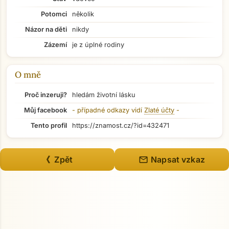
Potomci
několik
Názor na děti
nikdy
Přejít na hlavní obsah
Zázemí
je z úplné rodiny
O mně
Proč inzeruji?
hledám životní lásku
Můj facebook
- případné odkazy vidí
Zlaté účty
-
Tento profil
https://znamost.cz/?id=432471
mail
《 Zpět
Napsat vzkaz