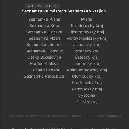
🔒 HTTPS
✓ GDPR
Seznamka ve městech
Seznamka v krajích
Seznamka Praha
Praha
Seznamka Brno
Středočeský kraj
Seznamka Ostrava
Jihomoravský kraj
Seznamka Plzeň
Moravskoslezský kraj
Seznamka Liberec
Jihočeský kraj
Seznamka Olomouc
Plzeňský kraj
České Budějovice
Ústecký kraj
Hradec Králové
Liberecký kraj
Ústí nad Labem
Královéhradecký kraj
Seznamka Pardubice
Olomoucký kraj
Pardubický kraj
Karlovarský kraj
Vysočina
Zlínský kraj
Seznamka Známost sídlí na Vinohradech, Praha 3, 130 00, Česká republika