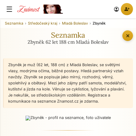
Známost
☰
person_add
account_circle
Seznamka
Středočeský kraj
Mladá Boleslav
Zbyněk
Seznamka
✕
Zbyněk 62 let 188 cm Mladá Boleslav
Zbyněk je muž (62 let, 188 cm) z Mladá Boleslav, se světlými
vlasy, modrýma očima, běžné postavy. Hledá partnerský vztah
navždy. Zbyněk se popisuje jako mírný, rozhodný, věrný,
spolehlivý a obětavý. Mezi jeho zájmy patří samota, modelářství,
kutilství a jízda na kole. Věnuje se cyklistice, lyžování a plavání.
Je nekuřák, se středoškolským vzděláním. Registrace a
komunikace na seznamce Znamost.cz je zdarma.