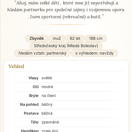
“
O mně - seznamka profil
Ahoj, mám velké děti , které mne již nepotřebují a
hledám partnerku pro společné zájmy i vzájemnou oporu
”
. Jsem sportovní (rekreačně) a kutil.
Zbyněk
muž
62 let
188 cm
Středočeský kraj (Mladá Boleslav)
hledám vztah: partnerský
s výhledem: navždy
Vzhled
Vlasy
světlé
Oči
modré
Brýle
na čtení
Na pohled
běžný
Postava
běžná
Tělo
zpevněné
Hendikep
zcela jiný