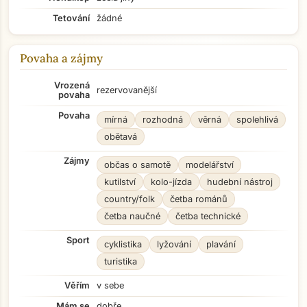
Tetování
žádné
Povaha a zájmy
Vrozená
rezervovanější
povaha
Povaha
mírná
rozhodná
věrná
spolehlivá
obětavá
Zájmy
občas o samotě
modelářství
kutilství
kolo-jízda
hudební nástroj
country/folk
četba románů
četba naučné
četba technické
Sport
cyklistika
lyžování
plavání
turistika
Věřím
v sebe
Mám se
dobře