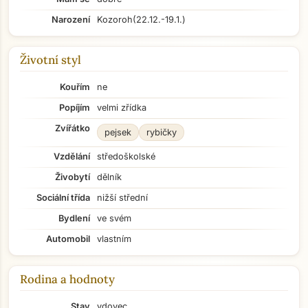
Narození
Kozoroh
(22.12.-19.1.)
Životní styl
Kouřím
ne
Popíjím
velmi zřídka
Zvířátko
pejsek
rybičky
Vzdělání
středoškolské
Živobytí
dělník
Sociální třída
nižší střední
Bydlení
ve svém
Automobil
vlastním
Rodina a hodnoty
Stav
vdovec