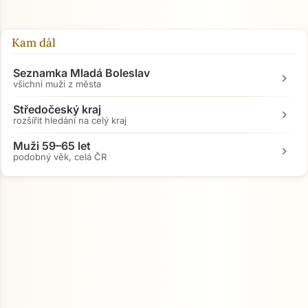
Kam dál
Seznamka Mladá Boleslav
chevron_right
všichni muži z města
Středočeský kraj
chevron_right
rozšířit hledání na celý kraj
Muži 59–65 let
chevron_right
podobný věk, celá ČR