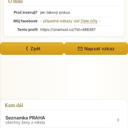
O mně
Proč inzeruji?
jen takový pokus
Můj facebook
- případné odkazy vidí
Zlaté účty
-
Tento profil
https://znamost.cz/?id=488397
mail
《 Zpět
Napsat vzkaz
Kam dál
Seznamka PRAHA
chevron_right
všechny ženy z města