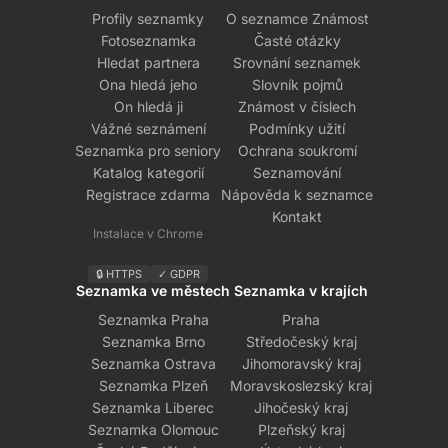
Profily seznamky
O seznamce Známost
Fotoseznamka
Časté otázky
Hledat partnera
Srovnání seznamek
Ona hledá jeho
Slovník pojmů
On hledá ji
Známost v číslech
Vážné seznámení
Podmínky užití
Seznamka pro seniory
Ochrana soukromí
Katalog kategorií
Seznamování
Registrace zdarma
Nápověda k seznamce
Kontakt
Instalace v Chrome
🔒 HTTPS
✓ GDPR
Seznamka ve městech
Seznamka v krajích
Seznamka Praha
Praha
Seznamka Brno
Středočeský kraj
Seznamka Ostrava
Jihomoravský kraj
Seznamka Plzeň
Moravskoslezský kraj
Seznamka Liberec
Jihočeský kraj
Seznamka Olomouc
Plzeňský kraj