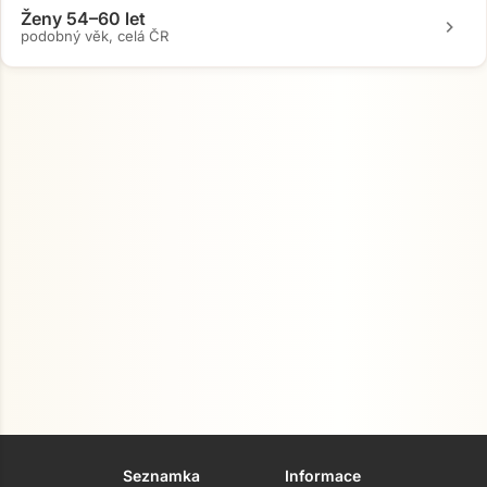
Ženy 54–60 let
chevron_right
podobný věk, celá ČR
Seznamka
Informace