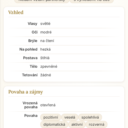
Vzhled
Vlasy
světlé
Oči
modré
Brýle
na čtení
Na pohled
hezká
Postava
štíhlá
Tělo
zpevněné
Tetování
žádné
Povaha a zájmy
Vrozená
otevřená
povaha
Povaha
pozitivní
veselá
spolehlivá
diplomatická
aktivní
rozverná