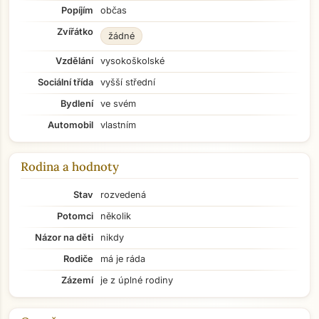
Popíjím
občas
Zvířátko
žádné
Vzdělání
vysokoškolské
Sociální třída
vyšší střední
Bydlení
ve svém
Automobil
vlastním
Rodina a hodnoty
Stav
rozvedená
Potomci
několik
Názor na děti
nikdy
Rodiče
má je ráda
Zázemí
je z úplné rodiny
Přejít na hlavní obsah