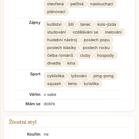
otevřená
pečlivá
naslouchací
plánovací
Zájmy
kutilství
šití
tanec
kolo-jízda
studování
vzdělávání se
malování
hudební nástroj
poslech popu
poslech klasiky
poslech rocku
četba románů
cluby
hospody
divadla
kina
Sport
cyklistika
lyžování
ping-pong
squash
tenis
turistika
Věřím
v sebe
Mám se
dobře
Životní styl
Kouřím
ne