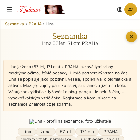
Známost
☰
person_add
account_circle
Seznamka
PRAHA
Lina
Seznamka
✕
Lina 57 let 171 cm PRAHA
Lina je žena (57 let, 171 cm) z PRAHA, se světlými vlasy,
modrýma očima, štíhlé postavy. Hledá partnerský vztah na čas.
Lina se popisuje jako pozitivní, veselá, spolehlivá, diplomatická a
aktivní. Mezi její zájmy patří kutilství, šití, tanec a jízda na kole.
Věnuje se cyklistice, lyžování a ping-pongu. Je nekuřačka, s
vysokoškolským vzděláním. Registrace a komunikace na
seznamce Znamost.cz je zdarma.
Lina
žena
57 let
171 cm
PRAHA
hledám vztah: partnerský
s výhledem: na čas