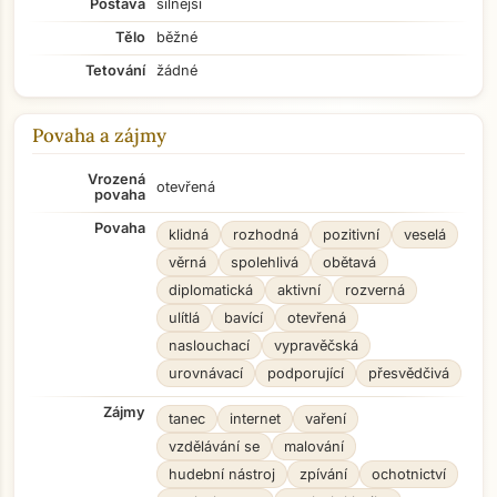
Postava
silnější
Tělo
běžné
Tetování
žádné
Povaha a zájmy
Vrozená
otevřená
povaha
Povaha
klidná
rozhodná
pozitivní
veselá
věrná
spolehlivá
obětavá
diplomatická
aktivní
rozverná
ulítlá
bavící
otevřená
naslouchací
vypravěčská
urovnávací
podporující
přesvědčivá
Zájmy
tanec
internet
vaření
vzdělávání se
malování
hudební nástroj
zpívání
ochotnictví