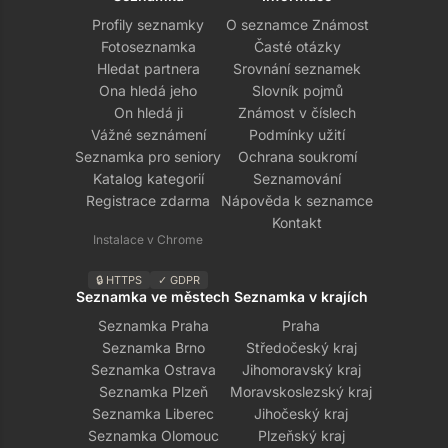
Profily seznamky
O seznamce Známost
Fotoseznamka
Časté otázky
Hledat partnera
Srovnání seznamek
Ona hledá jeho
Slovník pojmů
On hledá ji
Známost v číslech
Vážné seznámení
Podmínky užití
Seznamka pro seniory
Ochrana soukromí
Katalog kategorií
Seznamování
Registrace zdarma
Nápověda k seznamce
Kontakt
Instalace v Chrome
🔒 HTTPS
✓ GDPR
Seznamka ve městech
Seznamka v krajích
Seznamka Praha
Praha
Seznamka Brno
Středočeský kraj
Seznamka Ostrava
Jihomoravský kraj
Seznamka Plzeň
Moravskoslezský kraj
Seznamka Liberec
Jihočeský kraj
Seznamka Olomouc
Plzeňský kraj