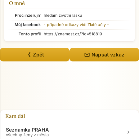
O mně
Proč inzeruji?
hledám životní lásku
Můj facebook
- případné odkazy vidí
Zlaté účty
-
Tento profil
https://znamost.cz/?id=518819
mail
《 Zpět
Napsat vzkaz
Kam dál
Seznamka PRAHA
chevron_right
všechny ženy z města