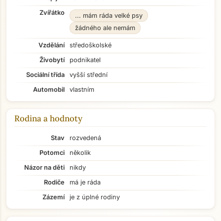
Zvířátko
... mám ráda velké psy
žádného ale nemám
Vzdělání
středoškolské
Živobytí
podnikatel
Sociální třída
vyšší střední
Automobil
vlastním
Přejít na hlavní obsah
Rodina a hodnoty
Stav
rozvedená
Potomci
několik
Názor na děti
nikdy
Rodiče
má je ráda
Zázemí
je z úplné rodiny