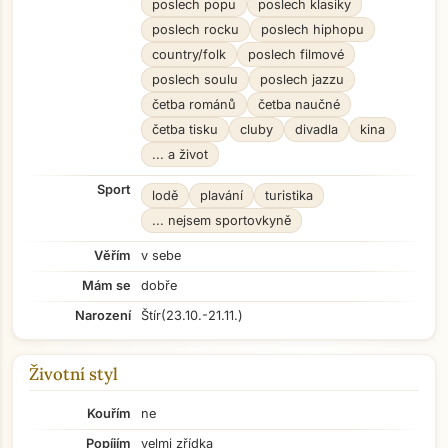
poslech popu
poslech klasiky
poslech rocku
poslech hiphopu
country/folk
poslech filmové
poslech soulu
poslech jazzu
četba románů
četba naučné
četba tisku
cluby
divadla
kina
... a život
Sport
lodě
plavání
turistika
... nejsem sportovkyně
Věřím
v sebe
Mám se
dobře
Narození
Štír
(23.10.-21.11.)
Životní styl
Kouřím
ne
Popíjím
velmi zřídka