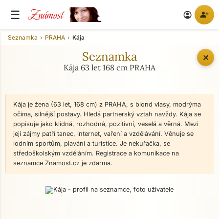
Známost
☰
person_add
account_circle
Seznamka
PRAHA
Kája
Seznamka
✕
Kája 63 let 168 cm PRAHA
Kája je žena (63 let, 168 cm) z PRAHA, s blond vlasy, modrýma
očima, silnější postavy. Hledá partnerský vztah navždy. Kája se
popisuje jako klidná, rozhodná, pozitivní, veselá a věrná. Mezi
její zájmy patří tanec, internet, vaření a vzdělávání. Věnuje se
lodním sportům, plavání a turistice. Je nekuřačka, se
středoškolským vzděláním. Registrace a komunikace na
seznamce Znamost.cz je zdarma.