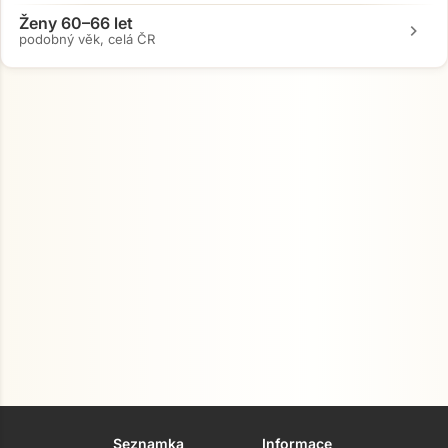
Ženy 60–66 let
chevron_right
podobný věk, celá ČR
Seznamka
Informace