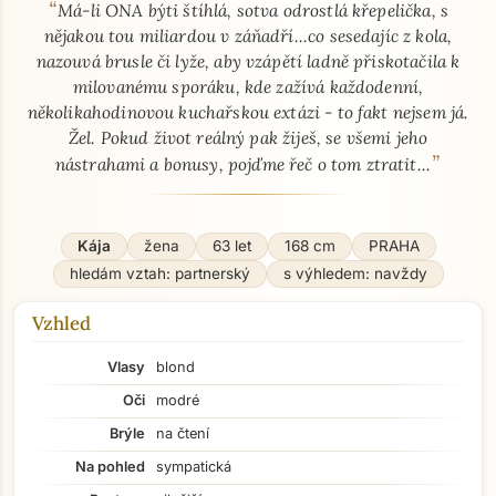
“
O mně - seznamka profil
Má-li ONA býti štíhlá, sotva odrostlá křepelička, s
nějakou tou miliardou v záňadří...co sesedajíc z kola,
nazouvá brusle či lyže, aby vzápětí ladně přiskotačila k
milovanému sporáku, kde zažívá každodenní,
několikahodinovou kuchařskou extázi - to fakt nejsem já.
Žel. Pokud život reálný pak žiješ, se všemi jeho
”
nástrahami a bonusy, pojďme řeč o tom ztratit...
Kája
žena
63 let
168 cm
PRAHA
hledám vztah: partnerský
s výhledem: navždy
Vzhled
Vlasy
blond
Oči
modré
Brýle
na čtení
Na pohled
sympatická