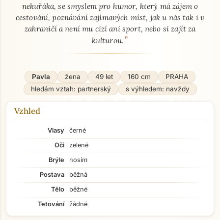
nekuřáka, se smyslem pro humor, který má zájem o
cestování, poznávání zajímavých míst, jak u nás tak i v
zahraničí a není mu cizí ani sport, nebo si zajít za
”
kulturou.
Pavla
žena
49 let
160 cm
PRAHA
hledám vztah: partnerský
s výhledem: navždy
Vzhled
Vlasy
černé
Oči
zelené
Brýle
nosím
Postava
běžná
Tělo
běžné
Tetování
žádné