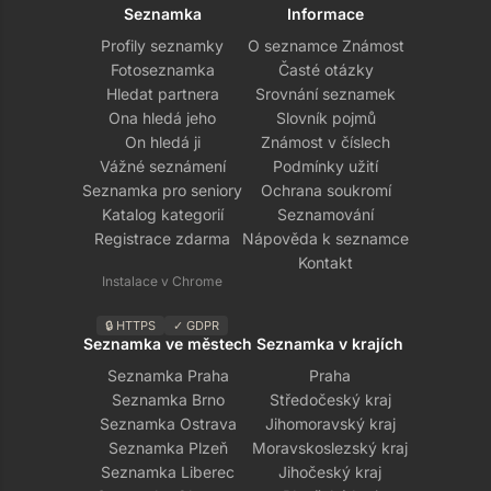
Seznamka
Informace
Profily seznamky
O seznamce Známost
Fotoseznamka
Časté otázky
Hledat partnera
Srovnání seznamek
Ona hledá jeho
Slovník pojmů
On hledá ji
Známost v číslech
Vážné seznámení
Podmínky užití
Seznamka pro seniory
Ochrana soukromí
Katalog kategorií
Seznamování
Registrace zdarma
Nápověda k seznamce
Kontakt
Instalace v Chrome
🔒 HTTPS
✓ GDPR
Seznamka ve městech
Seznamka v krajích
Seznamka Praha
Praha
Seznamka Brno
Středočeský kraj
Seznamka Ostrava
Jihomoravský kraj
Seznamka Plzeň
Moravskoslezský kraj
Seznamka Liberec
Jihočeský kraj