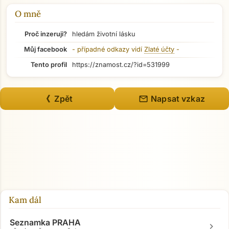
O mně
Proč inzeruji?
hledám životní lásku
Můj facebook
- případné odkazy vidí
Zlaté účty
-
Tento profil
https://znamost.cz/?id=531999
mail
《 Zpět
Napsat vzkaz
Kam dál
Seznamka PRAHA
chevron_right