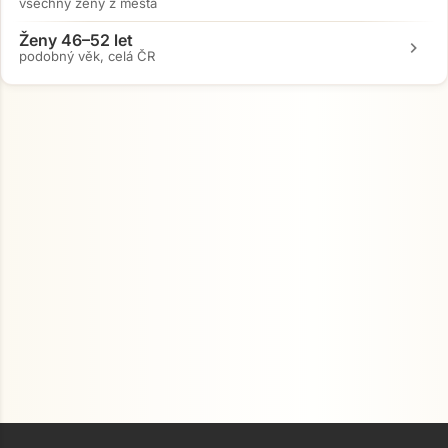
všechny ženy z města
Ženy 46–52 let
chevron_right
podobný věk, celá ČR