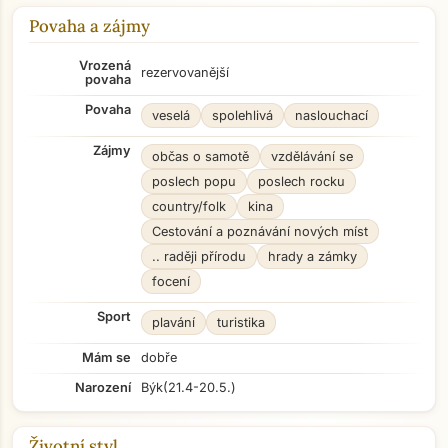
Povaha a zájmy
Vrozená
rezervovanější
povaha
Povaha
veselá
spolehlivá
naslouchací
Zájmy
občas o samotě
vzdělávání se
poslech popu
poslech rocku
country/folk
kina
Cestování a poznávání nových míst
.. raději přírodu
hrady a zámky
focení
Sport
plavání
turistika
Mám se
dobře
Narození
Býk
(21.4-20.5.)
Životní styl