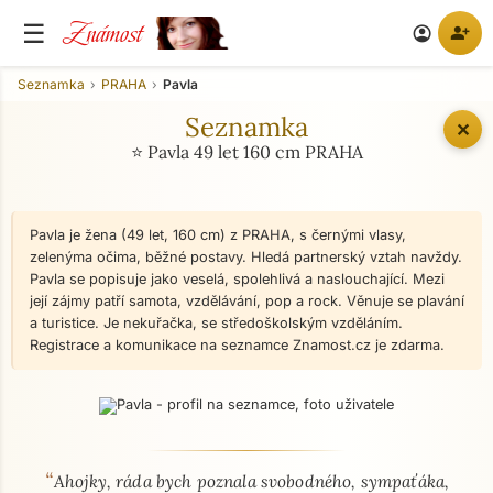
Známost
☰
person_add
account_circle
Seznamka
PRAHA
Pavla
Seznamka
✕
⭐ Pavla 49 let 160 cm PRAHA
Pavla je žena (49 let, 160 cm) z PRAHA, s černými vlasy,
zelenýma očima, běžné postavy. Hledá partnerský vztah navždy.
Pavla se popisuje jako veselá, spolehlivá a naslouchající. Mezi
její zájmy patří samota, vzdělávání, pop a rock. Věnuje se plavání
a turistice. Je nekuřačka, se středoškolským vzděláním.
Registrace a komunikace na seznamce Znamost.cz je zdarma.
“
O mně - seznamka profil
Ahojky, ráda bych poznala svobodného, sympaťáka,