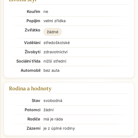
Kouřím
ne
Popíjím
velmi zřídka
Zvířátko
žádné
Vzdělání
středoškolské
Živobytí
zdravotnictví
Sociální třída
nižší střední
Automobil
bez auta
Rodina a hodnoty
Stav
svobodná
Potomci
žádní
Rodiče
má je ráda
Zázemí
je z úplné rodiny
Přejít na hlavní obsah