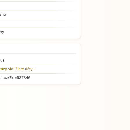
ano
iny
kus
kazy vidí
Zlaté účty
-
st.cz/?id=537346