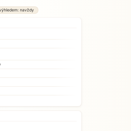
výhledem: navždy
é