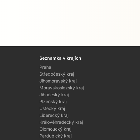
Seznamka v krajích
Praha
Středočeský kraj
Jihomoravský kraj
Moravskoslezský kraj
Jihočeský kraj
Plzeňský kraj
Ústecký kraj
Liberecký kraj
Královéhradecký kraj
Olomoucký kraj
Pardubický kraj