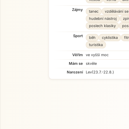
Zájmy
tanec
vzdělávání se
hudební nástroj
zpí
poslech klasiky
pos
Sport
běh
cyklistika
fi
turistika
Věřím
ve vyšší moc
Mám se
skvěle
Narození
Lev
(23.7.-22.8.)