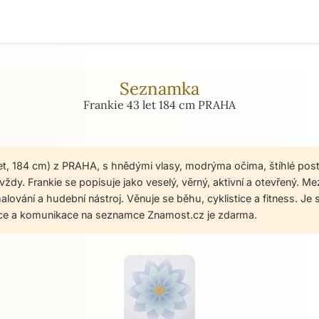
Seznamka
Frankie 43 let 184 cm PRAHA
let, 184 cm) z PRAHA, s hnědými vlasy, modrýma očima, štíhlé pos
ždy. Frankie se popisuje jako veselý, věrný, aktivní a otevřený. Mez
malování a hudební nástroj. Věnuje se běhu, cyklistice a fitness. J
ace a komunikace na seznamce Znamost.cz je zdarma.