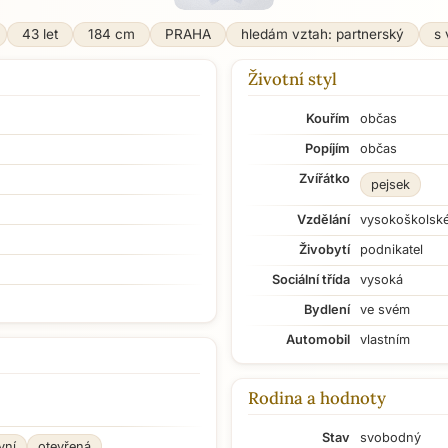
43 let
184 cm
PRAHA
hledám vztah: partnerský
s 
Životní styl
Kouřím
občas
Popíjím
občas
Zvířátko
pejsek
Vzdělání
vysokoškolsk
Živobytí
podnikatel
Sociální třída
vysoká
Bydlení
ve svém
Automobil
vlastním
Rodina a hodnoty
Stav
svobodný
vní
otevřená