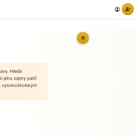
person_add
account_circle
✕
tavy. Hledá
i jeho zájmy patří
e s vysokoškolským