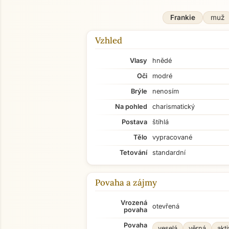
Frankie
muž
Vzhled
Vlasy
hnědé
Oči
modré
Brýle
nenosím
Na pohled
charismatický
Postava
štíhlá
Tělo
vypracované
Tetování
standardní
Povaha a zájmy
Vrozená
otevřená
povaha
Povaha
veselá
věrná
akti