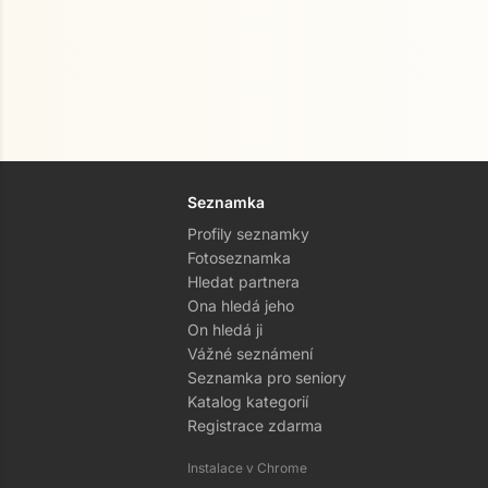
Seznamka
Profily seznamky
Fotoseznamka
Hledat partnera
Ona hledá jeho
On hledá ji
Vážné seznámení
Seznamka pro seniory
Katalog kategorií
Registrace zdarma
Instalace v Chrome