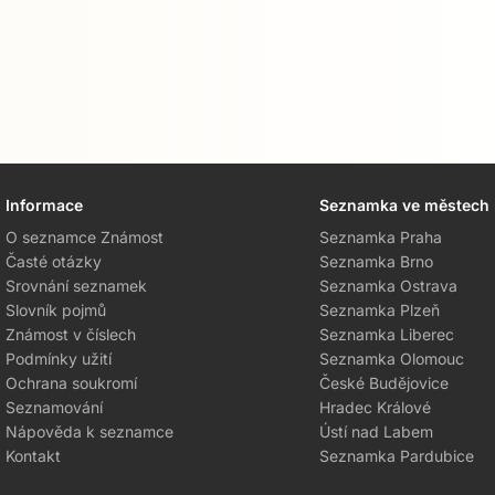
Informace
Seznamka ve městech
O seznamce Známost
Seznamka Praha
Časté otázky
Seznamka Brno
Srovnání seznamek
Seznamka Ostrava
Slovník pojmů
Seznamka Plzeň
Známost v číslech
Seznamka Liberec
Podmínky užití
Seznamka Olomouc
Ochrana soukromí
České Budějovice
Seznamování
Hradec Králové
Nápověda k seznamce
Ústí nad Labem
Kontakt
Seznamka Pardubice