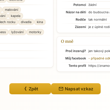
Potomci
žádní
malování
Názor na děti
do budoucna 
vání
kapela
Rodiče
tak normální
lech rocku
divadla
kina
Zázemí
je z úplné rod
tness
lyžování
motorky
O mně
Proč inzeruji?
jen takový po
Můj facebook
- případné od
Tento profil
https://znamo
mail
《 Zpět
Napsat vzkaz
Přejít na hlavní obsah