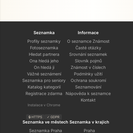
Seznamka
Informace
Profily seznamky
O seznamce Známost
Fotoseznamka
Časté otázky
Hledat partnera
Srovnání seznamek
Ona hledá jeho
Slovník pojmů
On hledá ji
Známost v číslech
Vážné seznámení
Podmínky užití
Seznamka pro seniory
Ochrana soukromí
Katalog kategorií
Seznamování
Registrace zdarma
Nápověda k seznamce
Kontakt
Instalace v Chrome
🔒 HTTPS
✓ GDPR
Seznamka ve městech
Seznamka v krajích
Seznamka Praha
Praha