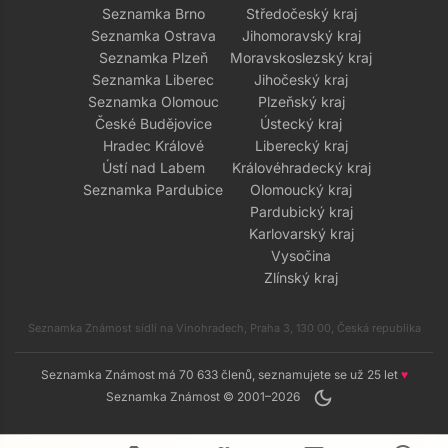
Seznamka Brno
Středočeský kraj
Seznamka Ostrava
Jihomoravský kraj
Seznamka Plzeň
Moravskoslezský kraj
Seznamka Liberec
Jihočeský kraj
Seznamka Olomouc
Plzeňský kraj
České Budějovice
Ústecký kraj
Hradec Králové
Liberecký kraj
Ústí nad Labem
Královéhradecký kraj
Seznamka Pardubice
Olomoucký kraj
Pardubický kraj
Karlovarský kraj
Vysočina
Zlínský kraj
Seznamka Známost sídlí na Vinohradech, Praha 3, 130 00, Česká republika
Seznamka Známost má 70 633 členů, seznamujete se už 25 let
♥
dark_mode
Seznamka Známost © 2001–2026