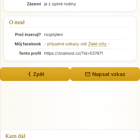
Zázemí
je z úplné rodiny
Přejít na hlavní obsah
O mně
Proč inzeruji?
rozptýlení
Můj facebook
- případné odkazy vidí
Zlaté účty
-
Tento profil
https://znamost.cz/?id=537471
mail
《 Zpět
Napsat vzkaz
Kam dál