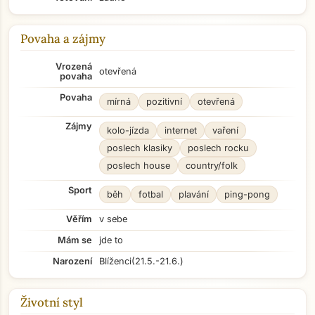
Povaha a zájmy
Vrozená
otevřená
povaha
Povaha
mírná
pozitivní
otevřená
Zájmy
kolo-jízda
internet
vaření
poslech klasiky
poslech rocku
poslech house
country/folk
Sport
běh
fotbal
plavání
ping-pong
Věřím
v sebe
Mám se
jde to
Narození
Blíženci
(21.5.-21.6.)
Životní styl