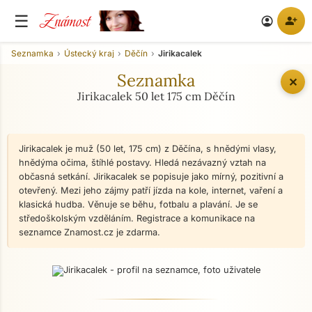
Známost
☰
person_add
account_circle
Seznamka
Ústecký kraj
Děčín
Jirikacalek
Seznamka
✕
Jirikacalek 50 let 175 cm Děčín
Jirikacalek je muž (50 let, 175 cm) z Děčína, s hnědými vlasy,
hnědýma očima, štíhlé postavy. Hledá nezávazný vztah na
občasná setkání. Jirikacalek se popisuje jako mírný, pozitivní a
otevřený. Mezi jeho zájmy patří jízda na kole, internet, vaření a
klasická hudba. Věnuje se běhu, fotbalu a plavání. Je se
středoškolským vzděláním. Registrace a komunikace na
seznamce Znamost.cz je zdarma.