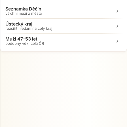
Seznamka Děčín
chevron_right
všichni muži z města
Ústecký kraj
chevron_right
rozšířit hledání na celý kraj
Muži 47–53 let
chevron_right
podobný věk, celá ČR