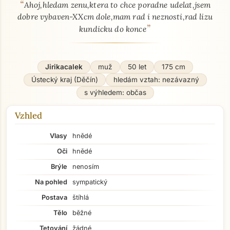
“
O mně - seznamka profil
Ahoj,hledam zenu,ktera to chce poradne udelat,jsem
dobre vybaven-XXcm dole,mam rad i neznosti,rad lizu
”
kundicku do konce
Jirikacalek
muž
50 let
175 cm
Ústecký kraj (Děčín)
hledám vztah: nezávazný
s výhledem: občas
Vzhled
Vlasy
hnědé
Oči
hnědé
Brýle
nenosím
Na pohled
sympatický
Postava
štíhlá
Tělo
běžné
Tetování
žádné