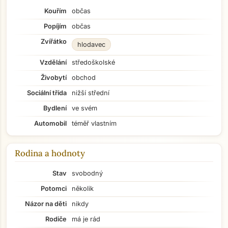
Kouřím
občas
Popíjím
občas
Zvířátko
hlodavec
Vzdělání
středoškolské
Živobytí
obchod
Sociální třída
nižší střední
Bydlení
ve svém
Automobil
téměř vlastním
Rodina a hodnoty
Stav
svobodný
Potomci
několik
Názor na děti
nikdy
Rodiče
má je rád