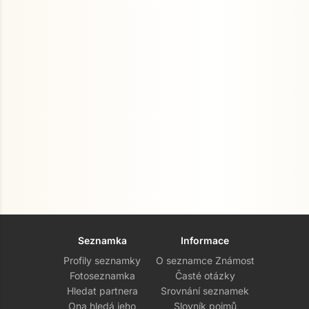
Seznamka
Informace
Profily seznamky
O seznamce Známost
Fotoseznamka
Časté otázky
Hledat partnera
Srovnání seznamek
Ona hledá jeho
Slovník pojmů