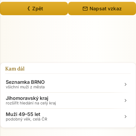
mail
《 Zpět
Napsat vzkaz
Kam dál
Seznamka BRNO
chevron_right
všichni muži z města
Jihomoravský kraj
chevron_right
rozšířit hledání na celý kraj
Muži 49–55 let
chevron_right
Přejít na hlavní obsah
podobný věk, celá ČR