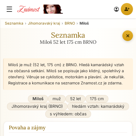
Známost
☰
person_add
account_circle
Seznamka
Jihomoravský kraj
BRNO
Miloš
Seznamka
✕
Miloš 52 let 175 cm BRNO
Miloš je muž (52 let, 175 cm) z BRNO. Hledá kamarádský vztah
na občasná setkání. Miloš se popisuje jako klidný, spolehlivý a
otevřený. Věnuje se cyklistice, motorkám a plavání. Je nekuřák.
Registrace a komunikace na seznamce Znamost.cz je zdarma.
Miloš
muž
52 let
175 cm
Jihomoravský kraj (BRNO)
hledám vztah: kamarádský
s výhledem: občas
Povaha a zájmy