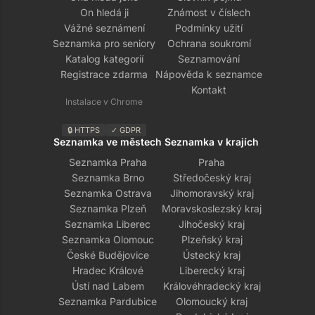
On hledá ji
Známost v číslech
Vážné seznámení
Podmínky užití
Seznamka pro seniory
Ochrana soukromí
Katalog kategorií
Seznamování
Registrace zdarma
Nápověda k seznamce
Kontakt
Instalace v Chrome
🔒 HTTPS
✓ GDPR
Seznamka ve městech
Seznamka v krajích
Seznamka Praha
Praha
Seznamka Brno
Středočeský kraj
Seznamka Ostrava
Jihomoravský kraj
Seznamka Plzeň
Moravskoslezský kraj
Seznamka Liberec
Jihočeský kraj
Seznamka Olomouc
Plzeňský kraj
České Budějovice
Ústecký kraj
Hradec Králové
Liberecký kraj
Ústí nad Labem
Královéhradecký kraj
Seznamka Pardubice
Olomoucký kraj