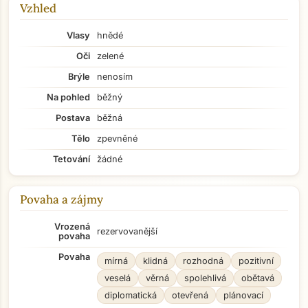
Vzhled
Vlasy
hnědé
Oči
zelené
Brýle
nenosím
Na pohled
běžný
Postava
běžná
Tělo
zpevněné
Tetování
žádné
Povaha a zájmy
Vrozená
rezervovanější
povaha
Povaha
mírná
klidná
rozhodná
pozitivní
veselá
věrná
spolehlivá
obětavá
diplomatická
otevřená
plánovací