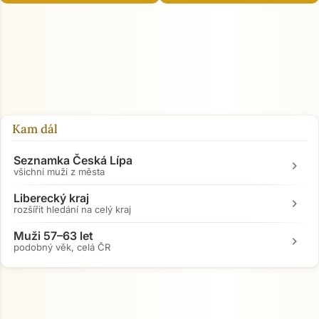
Kam dál
Seznamka Česká Lípa
chevron_right
všichni muži z města
Liberecký kraj
chevron_right
rozšířit hledání na celý kraj
Muži 57–63 let
chevron_right
podobný věk, celá ČR