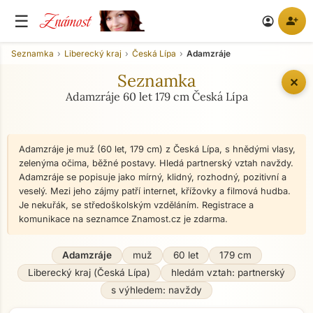
Známost
☰
person_add
account_circle
Seznamka
Liberecký kraj
Česká Lípa
Adamzráje
Seznamka
✕
Adamzráje 60 let 179 cm Česká Lípa
Adamzráje je muž (60 let, 179 cm) z Česká Lípa, s hnědými vlasy,
zelenýma očima, běžné postavy. Hledá partnerský vztah navždy.
Adamzráje se popisuje jako mírný, klidný, rozhodný, pozitivní a
veselý. Mezi jeho zájmy patří internet, křížovky a filmová hudba.
Je nekuřák, se středoškolským vzděláním. Registrace a
komunikace na seznamce Znamost.cz je zdarma.
Adamzráje
muž
60 let
179 cm
Liberecký kraj (Česká Lípa)
hledám vztah: partnerský
s výhledem: navždy