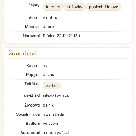
Zájmy
internet
křížovky
poslech filmové
Věřím
v dobro
Mám se
dobře
Narození
Střelec
(22.11.-21.12.)
Životní styl
Kouřím
ne
Popíjím
občas
Zvířátko
žádné
Vzdělání
středoškolské
Živobytí
dělník
Sociální třída
nižší střední
Bydlení
ve svém
Automobil
mohu vypůjčit