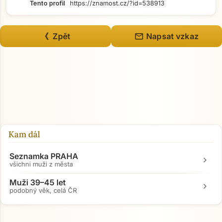
Tento profil
https://znamost.cz/?id=538913
mail
《 Zpět
Napsat vzkaz
Přejít na hlavní obsah
Kam dál
Seznamka PRAHA
chevron_right
všichni muži z města
Muži 39–45 let
chevron_right
podobný věk, celá ČR