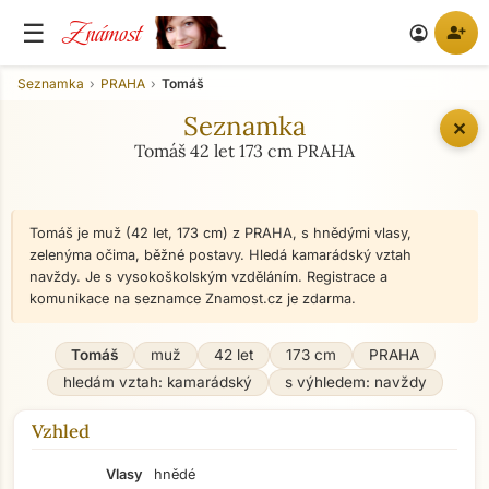
Známost
☰
person_add
account_circle
Seznamka
PRAHA
Tomáš
Seznamka
✕
Tomáš 42 let 173 cm PRAHA
Tomáš je muž (42 let, 173 cm) z PRAHA, s hnědými vlasy,
zelenýma očima, běžné postavy. Hledá kamarádský vztah
navždy. Je s vysokoškolským vzděláním. Registrace a
komunikace na seznamce Znamost.cz je zdarma.
Tomáš
muž
42 let
173 cm
PRAHA
hledám vztah: kamarádský
s výhledem: navždy
Vzhled
Vlasy
hnědé