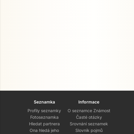
Seznamka
Informace
Profily seznamky
O seznamce Známost
Fotoseznamka
Časté otázky
Hledat partnera
Srovnání seznamek
Ona hledá jeho
Slovník pojmů