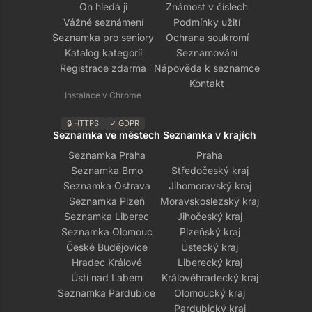
On hledá ji
Známost v číslech
Vážné seznámení
Podmínky užití
Seznamka pro seniory
Ochrana soukromí
Katalog kategorií
Seznamování
Registrace zdarma
Nápověda k seznamce
Kontakt
Instalace v Chrome
🔒 HTTPS
✓ GDPR
Seznamka ve městech
Seznamka v krajích
Seznamka Praha
Praha
Seznamka Brno
Středočeský kraj
Seznamka Ostrava
Jihomoravský kraj
Seznamka Plzeň
Moravskoslezský kraj
Seznamka Liberec
Jihočeský kraj
Seznamka Olomouc
Plzeňský kraj
České Budějovice
Ústecký kraj
Hradec Králové
Liberecký kraj
Ústí nad Labem
Královéhradecký kraj
Seznamka Pardubice
Olomoucký kraj
Pardubický kraj