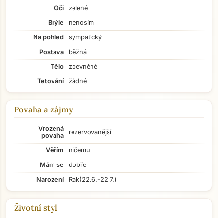
Oči
zelené
Brýle
nenosím
Na pohled
sympatický
Postava
běžná
Tělo
zpevněné
Tetování
žádné
Povaha a zájmy
Vrozená
rezervovanější
povaha
Věřím
ničemu
Mám se
dobře
Narození
Rak
(22.6.-22.7.)
Životní styl