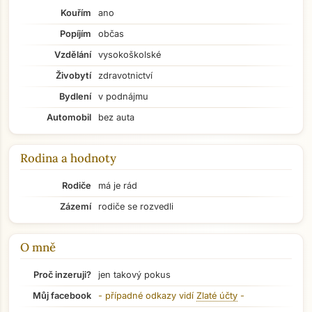
Kouřím
ano
Popíjím
občas
Vzdělání
vysokoškolské
Živobytí
zdravotnictví
Bydlení
v podnájmu
Automobil
bez auta
Rodina a hodnoty
Rodiče
má je rád
Zázemí
rodiče se rozvedli
O mně
Proč inzeruji?
jen takový pokus
Můj facebook
- případné odkazy vidí
Zlaté účty
-