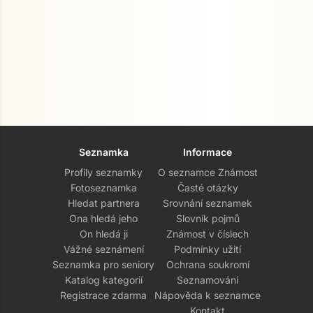
Seznamka
Informace
Profily seznamky
O seznamce Známost
Fotoseznamka
Časté otázky
Hledat partnera
Srovnání seznamek
Ona hledá jeho
Slovník pojmů
On hledá ji
Známost v číslech
Vážné seznámení
Podmínky užití
Seznamka pro seniory
Ochrana soukromí
Katalog kategorií
Seznamování
Registrace zdarma
Nápověda k seznamce
Kontakt