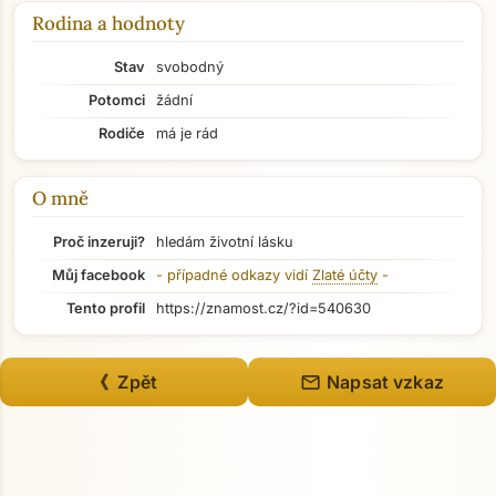
Rodina a hodnoty
Stav
svobodný
Potomci
žádní
Rodiče
má je rád
O mně
Proč inzeruji?
hledám životní lásku
Můj facebook
- případné odkazy vidí
Zlaté účty
-
Tento profil
https://znamost.cz/?id=540630
Přejít na hlavní obsah
mail
《 Zpět
Napsat vzkaz