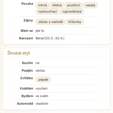
Povaha
mírná
klidná
pozitivní
veselá
naslouchací
vypravěčská
Zájmy
občas o samotě
křížovky
Mám se
jde to
Narození
Beran
(20.3.-20.4.)
Životní styl
Kouřím
ne
Popíjím
občas
Zvířátko
pejsek
Vzdělání
vyučení
Bydlení
ve svém
Automobil
vlastním