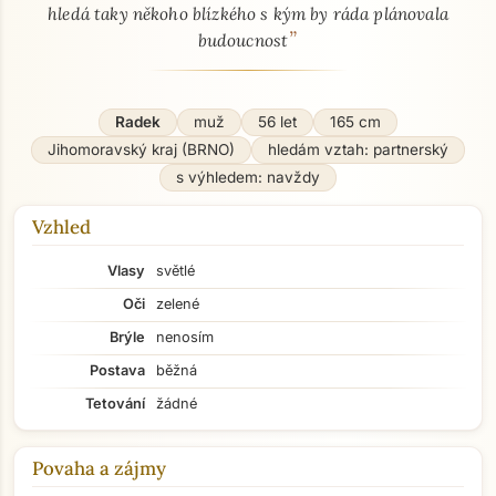
hledá taky někoho blízkého s kým by ráda plánovala
”
budoucnost
Radek
muž
56 let
165 cm
Jihomoravský kraj (BRNO)
hledám vztah: partnerský
s výhledem: navždy
Vzhled
Vlasy
světlé
Oči
zelené
Brýle
nenosím
Postava
běžná
Tetování
žádné
Povaha a zájmy