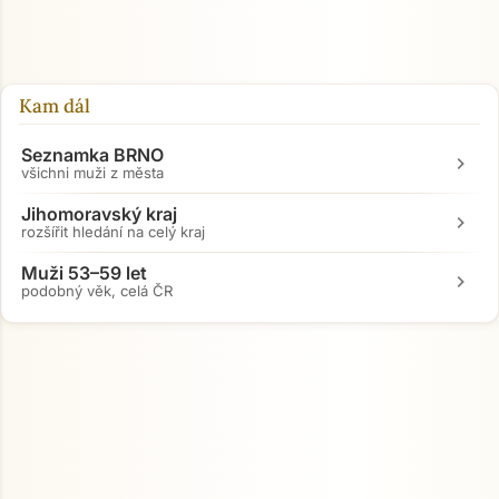
Kam dál
Seznamka BRNO
chevron_right
všichni muži z města
Jihomoravský kraj
chevron_right
rozšířit hledání na celý kraj
Muži 53–59 let
chevron_right
podobný věk, celá ČR