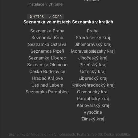
Instalace v Chrome
🔒 HTTPS
✓ GDPR
Seznamka ve městech
Seznamka v krajích
Seznamka Praha
Praha
Seznamka Brno
Středočeský kraj
Seznamka Ostrava
Jihomoravský kraj
Seznamka Plzeň
Moravskoslezský kraj
Seznamka Liberec
Jihočeský kraj
Seznamka Olomouc
Plzeňský kraj
České Budějovice
Ústecký kraj
Hradec Králové
Liberecký kraj
Ústí nad Labem
Královéhradecký kraj
Seznamka Pardubice
Olomoucký kraj
Pardubický kraj
Karlovarský kraj
Vysočina
Zlínský kraj
Seznamka Známost sídlí na Vinohradech, Praha 3, 130 00, Česká republika