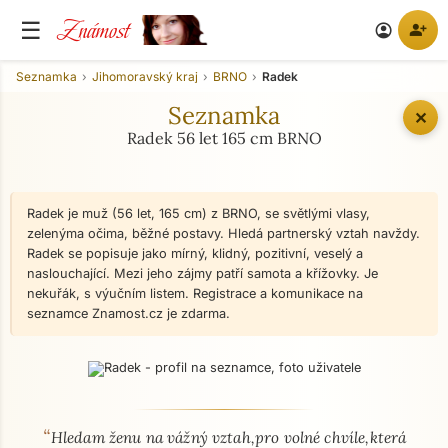
Známost
☰
person_add
account_circle
Seznamka
Jihomoravský kraj
BRNO
Radek
Seznamka
✕
Radek 56 let 165 cm BRNO
Radek je muž (56 let, 165 cm) z BRNO, se světlými vlasy,
zelenýma očima, běžné postavy. Hledá partnerský vztah navždy.
Radek se popisuje jako mírný, klidný, pozitivní, veselý a
naslouchající. Mezi jeho zájmy patří samota a křížovky. Je
nekuřák, s výučním listem. Registrace a komunikace na
seznamce Znamost.cz je zdarma.
“
O mně - seznamka profil
Hledam ženu na vážný vztah,pro volné chvíle,která