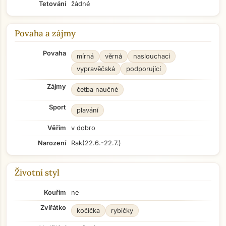
Tetování
žádné
Povaha a zájmy
Povaha
mírná
věrná
naslouchací
vypravěčská
podporující
Zájmy
četba naučné
Sport
plavání
Věřím
v dobro
Narození
Rak
(22.6.-22.7.)
Životní styl
Kouřím
ne
Zvířátko
kočička
rybičky