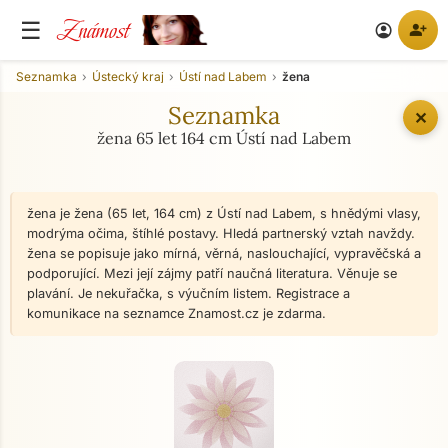
Známost
☰
person_add
account_circle
Seznamka
Ústecký kraj
Ústí nad Labem
žena
Seznamka
✕
žena 65 let 164 cm Ústí nad Labem
žena je žena (65 let, 164 cm) z Ústí nad Labem, s hnědými vlasy,
modrýma očima, štíhlé postavy. Hledá partnerský vztah navždy.
žena se popisuje jako mírná, věrná, naslouchající, vypravěčská a
podporující. Mezi její zájmy patří naučná literatura. Věnuje se
plavání. Je nekuřačka, s výučním listem. Registrace a
komunikace na seznamce Znamost.cz je zdarma.