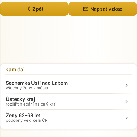
mail
《 Zpět
Napsat vzkaz
Kam dál
Seznamka Ústí nad Labem
chevron_right
všechny ženy z města
Ústecký kraj
chevron_right
rozšířit hledání na celý kraj
Ženy 62–68 let
chevron_right
podobný věk, celá ČR