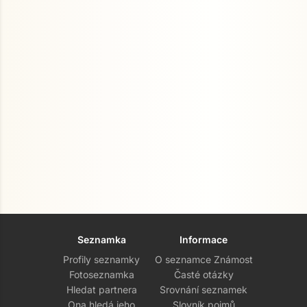
Seznamka
Informace
Profily seznamky
O seznamce Známost
Fotoseznamka
Časté otázky
Hledat partnera
Srovnání seznamek
Ona hledá jeho
Slovník pojmů