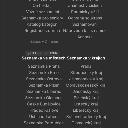
On hledá ji
Známost v číslech
Vážné seznámení
Podmínky užití
Seznamka pro seniory
Ochrana soukromí
Katalog kategorií
Seznamování
Registrace zdarma
Nápověda k seznamce
Kontakt
Instalace v Chrome
🔒 HTTPS
✓ GDPR
Seznamka ve městech
Seznamka v krajích
Seznamka Praha
Praha
Seznamka Brno
Středočeský kraj
Seznamka Ostrava
Jihomoravský kraj
Seznamka Plzeň
Moravskoslezský kraj
Seznamka Liberec
Jihočeský kraj
Seznamka Olomouc
Plzeňský kraj
České Budějovice
Ústecký kraj
Hradec Králové
Liberecký kraj
Ústí nad Labem
Královéhradecký kraj
Seznamka Pardubice
Olomoucký kraj