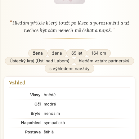
“
O mně - seznamka profil
Hledám přítele který touží po lásce a porozumění a už
”
nechce být sám nenech mě čekat a napiš.
žena
žena
65 let
164 cm
Ústecký kraj (Ústí nad Labem)
hledám vztah: partnerský
s výhledem: navždy
Vzhled
Vlasy
hnědé
Oči
modré
Brýle
nenosím
Na pohled
sympatická
Postava
štíhlá