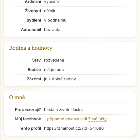
Vzdělání
vyučení
Živobytí
dělník
Bydlení
v podnájmu
Automobil
bez auta
Rodina a hodnoty
Stav
rozvedená
Rodiče
má je ráda
Zázemí
je z úplné rodiny
O mně
Proč inzeruji?
hledám životní lásku
Můj facebook
- případné odkazy vidí
Zlaté účty
-
Přejít na hlavní obsah
Tento profil
https://znamost.cz/?id=541680