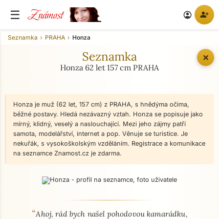
Známost
☰
person_add
account_circle
Seznamka
PRAHA
Honza
Seznamka
✕
Honza 62 let 157 cm PRAHA
Honza je muž (62 let, 157 cm) z PRAHA, s hnědýma očima,
běžné postavy. Hledá nezávazný vztah. Honza se popisuje jako
mírný, klidný, veselý a naslouchající. Mezi jeho zájmy patří
samota, modelářství, internet a pop. Věnuje se turistice. Je
nekuřák, s vysokoškolským vzděláním. Registrace a komunikace
na seznamce Znamost.cz je zdarma.
“
O mně - seznamka profil
Ahoj, rád bych našel pohodovou kamarádku,