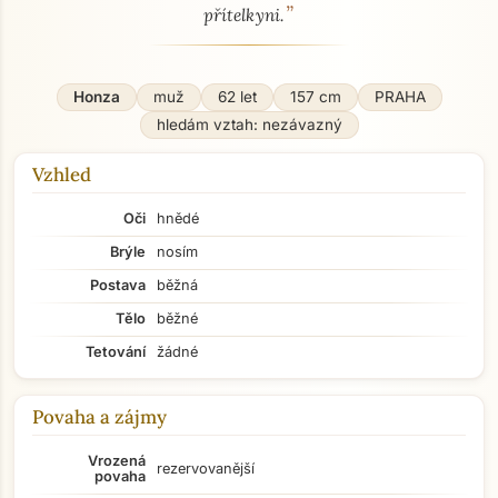
”
přítelkyni.
Honza
muž
62 let
157 cm
PRAHA
hledám vztah: nezávazný
Vzhled
Oči
hnědé
Brýle
nosím
Postava
běžná
Tělo
běžné
Tetování
žádné
Povaha a zájmy
Vrozená
rezervovanější
povaha