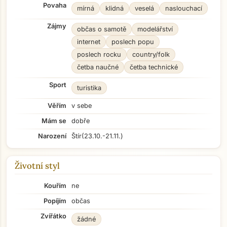
Povaha
mírná
klidná
veselá
naslouchací
Zájmy
občas o samotě
modelářství
internet
poslech popu
poslech rocku
country/folk
četba naučné
četba technické
Sport
turistika
Věřím
v sebe
Mám se
dobře
Narození
Štír
(23.10.-21.11.)
Životní styl
Kouřím
ne
Popíjím
občas
Zvířátko
žádné