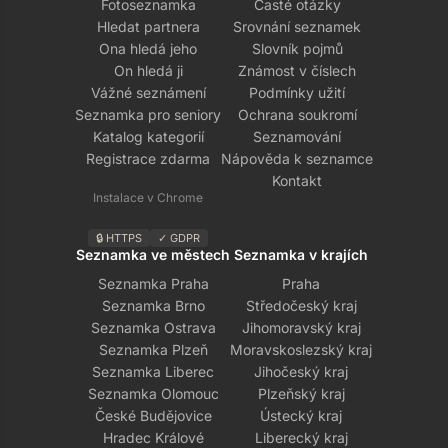
Fotoseznamka
Časté otázky
Hledat partnera
Srovnání seznamek
Ona hledá jeho
Slovník pojmů
On hledá ji
Známost v číslech
Vážné seznámení
Podmínky užití
Seznamka pro seniory
Ochrana soukromí
Katalog kategorií
Seznamování
Registrace zdarma
Nápověda k seznamce
Kontakt
Instalace v Chrome
🔒 HTTPS
✓ GDPR
Seznamka ve městech
Seznamka v krajích
Seznamka Praha
Praha
Seznamka Brno
Středočeský kraj
Seznamka Ostrava
Jihomoravský kraj
Seznamka Plzeň
Moravskoslezský kraj
Seznamka Liberec
Jihočeský kraj
Seznamka Olomouc
Plzeňský kraj
České Budějovice
Ústecký kraj
Hradec Králové
Liberecký kraj