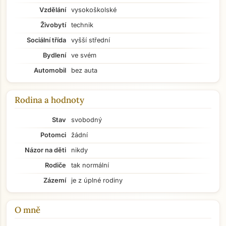
Vzdělání
vysokoškolské
Živobytí
technik
Sociální třída
vyšší střední
Bydlení
ve svém
Automobil
bez auta
Rodina a hodnoty
Stav
svobodný
Potomci
žádní
Názor na děti
nikdy
Rodiče
tak normální
Zázemí
je z úplné rodiny
Přejít na hlavní obsah
O mně