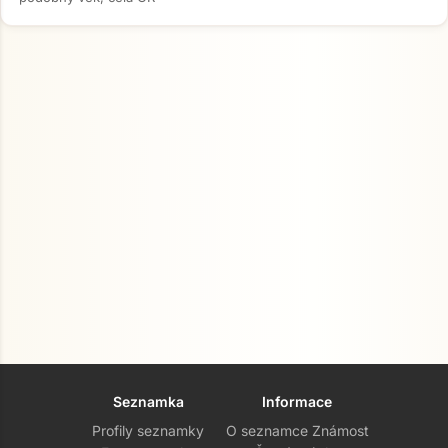
Seznamka
Informace
Profily seznamky
O seznamce Známost