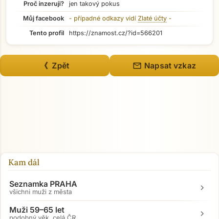
Proč inzeruji?
jen takový pokus
Můj facebook
- případné odkazy vidí
Zlaté účty
-
Tento profil
https://znamost.cz/?id=566201
mail
《 Zpět
Napsat vzkaz
Kam dál
Seznamka PRAHA
chevron_right
všichni muži z města
Muži 59–65 let
chevron_right
podobný věk, celá ČR