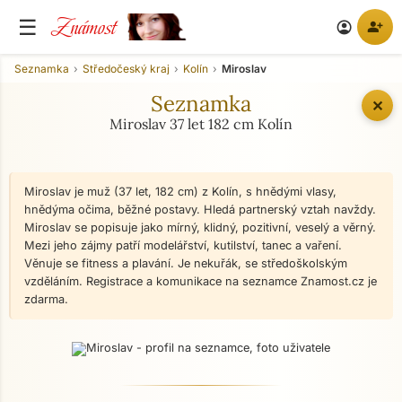
Známost
☰
person_add
account_circle
Seznamka
Středočeský kraj
Kolín
Miroslav
Seznamka
✕
Miroslav 37 let 182 cm Kolín
Miroslav je muž (37 let, 182 cm) z Kolín, s hnědými vlasy,
hnědýma očima, běžné postavy. Hledá partnerský vztah navždy.
Miroslav se popisuje jako mírný, klidný, pozitivní, veselý a věrný.
Mezi jeho zájmy patří modelářství, kutilství, tanec a vaření.
Věnuje se fitness a plavání. Je nekuřák, se středoškolským
vzděláním. Registrace a komunikace na seznamce Znamost.cz je
zdarma.