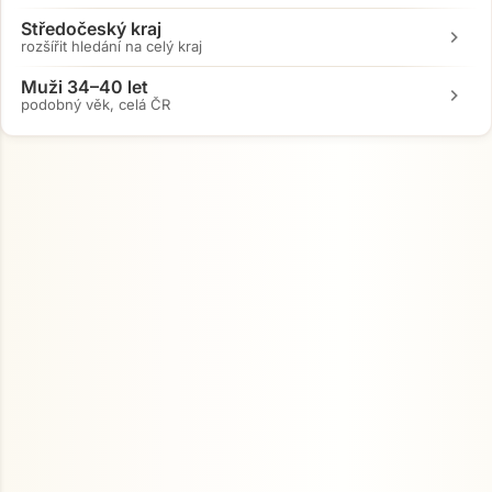
Středočeský kraj
chevron_right
rozšířit hledání na celý kraj
Muži 34–40 let
chevron_right
podobný věk, celá ČR