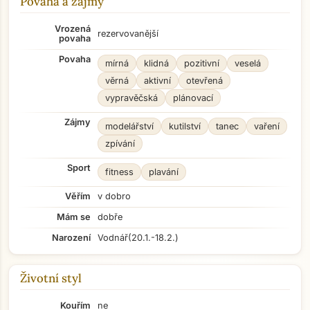
Povaha a zájmy
Vrozená
rezervovanější
povaha
Povaha
mírná
klidná
pozitivní
veselá
věrná
aktivní
otevřená
vypravěčská
plánovací
Zájmy
modelářství
kutilství
tanec
vaření
zpívání
Sport
fitness
plavání
Věřím
v dobro
Mám se
dobře
Narození
Vodnář
(20.1.-18.2.)
Životní styl
Kouřím
ne