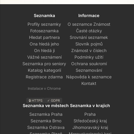
Seznamka
Informace
Profily seznamky
O seznamce Známost
Fotoseznamka
Časté otázky
Hledat partnera
Srovnání seznamek
Ona hledá jeho
Slovník pojmů
On hledá ji
Známost v číslech
Vážné seznámení
Podmínky užití
Seznamka pro seniory
Ochrana soukromí
Katalog kategorií
Seznamování
Registrace zdarma
Nápověda k seznamce
Kontakt
Instalace v Chrome
🔒 HTTPS
✓ GDPR
Seznamka ve městech
Seznamka v krajích
Seznamka Praha
Praha
Seznamka Brno
Středočeský kraj
Seznamka Ostrava
Jihomoravský kraj
Seznamka Plzeň
Moravskoslezský kraj