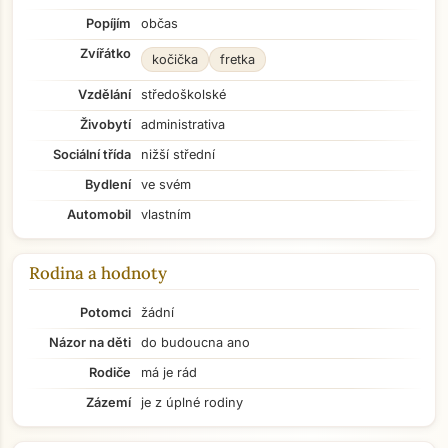
Popíjím
občas
Zvířátko
kočička
fretka
Vzdělání
středoškolské
Živobytí
administrativa
Sociální třída
nižší střední
Bydlení
ve svém
Automobil
vlastním
Rodina a hodnoty
Potomci
žádní
Názor na děti
do budoucna ano
Rodiče
má je rád
Zázemí
je z úplné rodiny