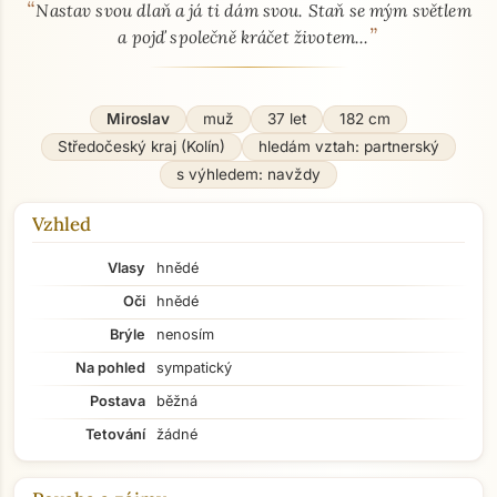
“
O mně - seznamka profil
Nastav svou dlaň a já ti dám svou. Staň se mým světlem
”
a pojď společně kráčet životem...
Miroslav
muž
37 let
182 cm
Středočeský kraj (Kolín)
hledám vztah: partnerský
s výhledem: navždy
Vzhled
Vlasy
hnědé
Oči
hnědé
Brýle
nenosím
Na pohled
sympatický
Postava
běžná
Tetování
žádné