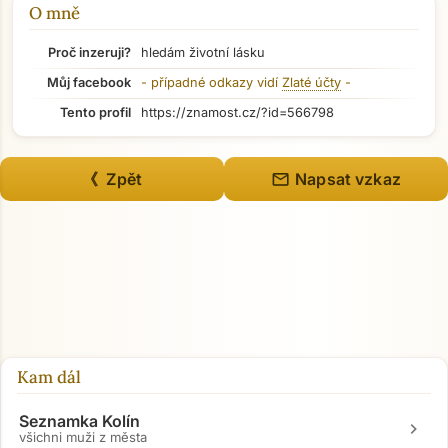
O mně
Přejít na hlavní obsah
Proč inzeruji?
hledám životní lásku
Můj facebook
- případné odkazy vidí
Zlaté účty
-
Tento profil
https://znamost.cz/?id=566798
mail
《 Zpět
Napsat vzkaz
Kam dál
Seznamka Kolín
chevron_right
všichni muži z města