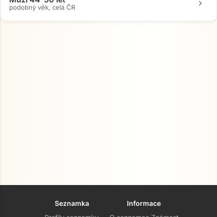
chevron_right
podobný věk, celá ČR
Seznamka
Informace