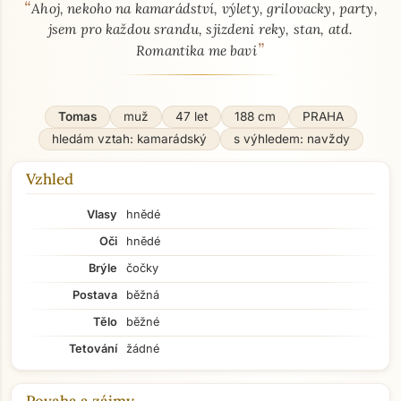
“
O mně - seznamka profil
Ahoj, nekoho na kamarádství, výlety, grilovacky, party,
jsem pro každou srandu, sjizdeni reky, stan, atd.
”
Romantika me bavi
Tomas
muž
47 let
188 cm
PRAHA
hledám vztah: kamarádský
s výhledem: navždy
Vzhled
Vlasy
hnědé
Oči
hnědé
Brýle
čočky
Postava
běžná
Tělo
běžné
Tetování
žádné