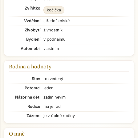
Zvířátko
kočička
Vzdělání
středoškolské
Živobytí
živnostník
Bydlení
v podnájmu
Automobil
vlastním
Rodina a hodnoty
Stav
rozvedený
Potomci
jeden
Názor na děti
zatím nevím
Rodiče
má je rád
Zázemí
je z úplné rodiny
Přejít na hlavní obsah
O mně