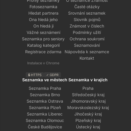
Profily seznamky
O seznamce Známost
Fotoseznamka
Časté otázky
Hledat partnera
Srovnání seznamek
Ona hledá jeho
Slovník pojmů
On hledá ji
Známost v číslech
Vážné seznámení
Podmínky užití
Seznamka pro seniory
Ochrana soukromí
Katalog kategorií
Seznamování
Registrace zdarma
Nápověda k seznamce
Kontakt
Instalace v Chrome
🔒 HTTPS
✓ GDPR
Seznamka ve městech
Seznamka v krajích
Seznamka Praha
Praha
Seznamka Brno
Středočeský kraj
Seznamka Ostrava
Jihomoravský kraj
Seznamka Plzeň
Moravskoslezský kraj
Seznamka Liberec
Jihočeský kraj
Seznamka Olomouc
Plzeňský kraj
České Budějovice
Ústecký kraj