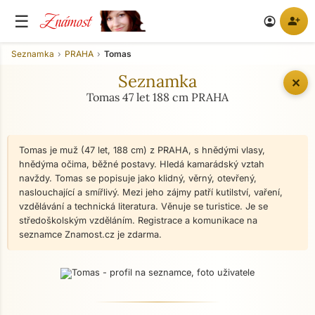
Známost
☰
person_add
account_circle
Seznamka
PRAHA
Tomas
Seznamka
✕
Tomas 47 let 188 cm PRAHA
Tomas je muž (47 let, 188 cm) z PRAHA, s hnědými vlasy,
hnědýma očima, běžné postavy. Hledá kamarádský vztah
navždy. Tomas se popisuje jako klidný, věrný, otevřený,
naslouchající a smířlivý. Mezi jeho zájmy patří kutilství, vaření,
vzdělávání a technická literatura. Věnuje se turistice. Je se
středoškolským vzděláním. Registrace a komunikace na
seznamce Znamost.cz je zdarma.