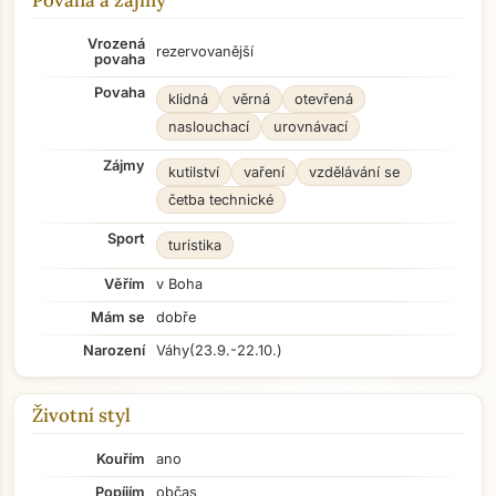
Povaha a zájmy
Vrozená
rezervovanější
povaha
Povaha
klidná
věrná
otevřená
naslouchací
urovnávací
Zájmy
kutilství
vaření
vzdělávání se
četba technické
Sport
turistika
Věřím
v Boha
Mám se
dobře
Narození
Váhy
(23.9.-22.10.)
Životní styl
Kouřím
ano
Popíjím
občas