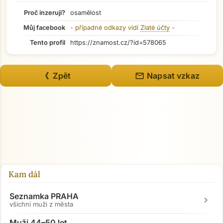
Proč inzeruji?
osamělost
Můj facebook
- případné odkazy vidí
Zlaté účty
-
Tento profil
https://znamost.cz/?id=578065
mail
《 Zpět
Napsat vzkaz
Kam dál
Seznamka PRAHA
chevron_right
všichni muži z města
Muži 44–50 let