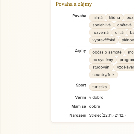
Povaha a zájmy
Povaha
mírná
klidná
pozi
spolehlivá
obětavá
rozverná
ulítlá
ba
vypravěčská
plánov
Zájmy
občas o samotě
mod
pc systémy
progra
studování
vzděláván
country/folk
Sport
turistika
Věřím
v dobro
Mám se
dobře
Narození
Střelec
(22.11.-21.12.)