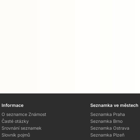
Informace
Seznamka ve městech
O seznamce Známost
Seznamka Praha
Časté otázky
Seznamka Brno
Srovnání seznamek
Seznamka Ostrava
Slovník pojmů
Seznamka Plzeň