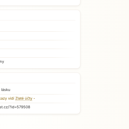
iny
 lásku
kazy vidí
Zlaté účty
-
st.cz/?id=579508