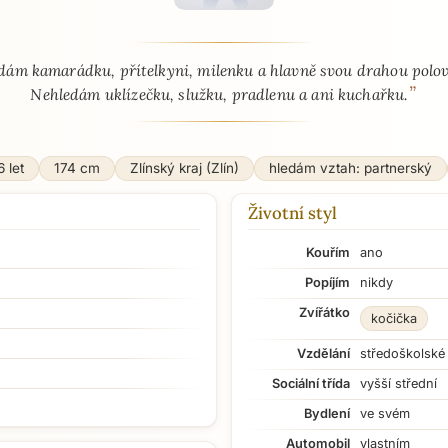
 - seznamka profil
dám kamarádku, přítelkyni, milenku a hlavně svou drahou polov
”
Nehledám uklízečku, služku, pradlenu a ani kuchařku.
 let
174 cm
Zlínský kraj (Zlín)
hledám vztah: partnerský
Životní styl
Kouřím
ano
Popíjím
nikdy
Zvířátko
kočička
Vzdělání
středoškolské
Sociální třída
vyšší střední
Bydlení
ve svém
Automobil
vlastním