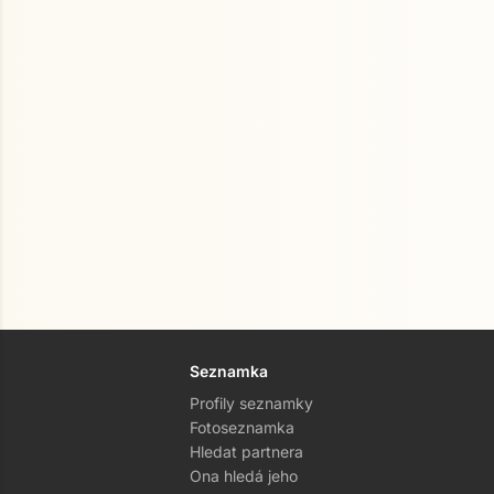
Seznamka
Profily seznamky
Fotoseznamka
Hledat partnera
Ona hledá jeho