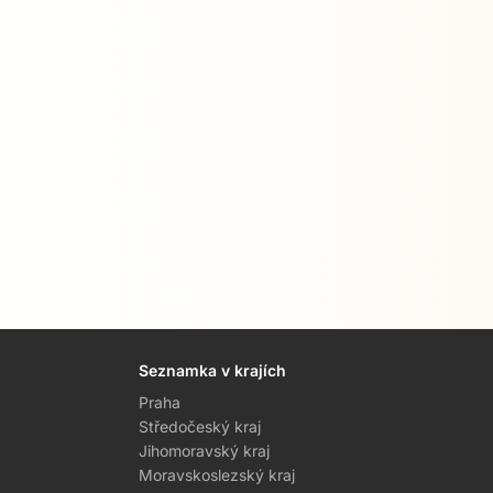
Seznamka v krajích
Praha
Středočeský kraj
Jihomoravský kraj
Moravskoslezský kraj