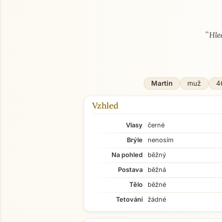
“
O mně
Hle
Martin
muž
46
Vzhled
Vlasy
černé
Brýle
nenosím
Na pohled
běžný
Postava
běžná
Tělo
běžné
Tetování
žádné