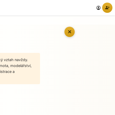
person_add
account_circle
✕
ský vztah navždy.
amota, modelářství,
istrace a