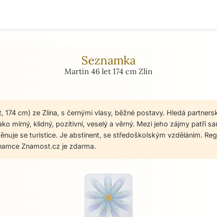
Seznamka
Martin 46 let 174 cm Zlín
t, 174 cm) ze Zlína, s černými vlasy, běžné postavy. Hledá partner
ako mírný, klidný, pozitivní, veselý a věrný. Mezi jeho zájmy patří s
. Věnuje se turistice. Je abstinent, se středoškolským vzděláním. Reg
namce Znamost.cz je zdarma.