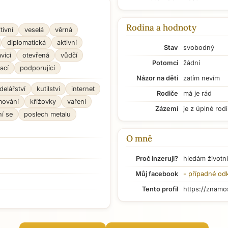
Rodina a hodnoty
tivní
veselá
věrná
diplomatická
aktivní
Stav
svobodný
vící
otevřená
vůdčí
Potomci
žádní
ací
podporující
Názor na děti
zatím nevím
elářství
kutilství
internet
Rodiče
má je rád
mování
křížovky
vaření
Zázemí
je z úplné rod
í se
poslech metalu
O mně
Proč inzeruji?
hledám životní
Můj facebook
- případné od
Tento profil
https://znamo
Přejít na hlavní obsah