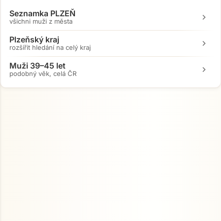
Seznamka PLZEŇ
chevron_right
všichni muži z města
Plzeňský kraj
chevron_right
rozšířit hledání na celý kraj
Muži 39–45 let
chevron_right
podobný věk, celá ČR