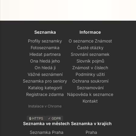
Seznamka
Informace
Profily seznamky
O seznamce Známost
Fotoseznamka
Časté otázky
Hledat partnera
Srovnání seznamek
Ona hledá jeho
Slovník pojmů
On hledá ji
Známost v číslech
Vážné seznámení
Podmínky užití
Seznamka pro seniory
Ochrana soukromí
Katalog kategorií
Seznamování
Registrace zdarma
Nápověda k seznamce
Kontakt
Instalace v Chrome
🔒 HTTPS
✓ GDPR
Seznamka ve městech
Seznamka v krajích
Seznamka Praha
Praha