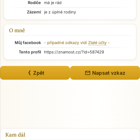
Rodiče
má je rád
Zázemí
je z úplné rodiny
O mně
Můj facebook
- případné odkazy vidí
Zlaté účty
-
Tento profil
https://znamost.cz/?id=587429
mail
《 Zpět
Napsat vzkaz
Přejít na hlavní obsah
Kam dál