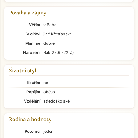
Povaha a zájmy
Věřím
v Boha
V církvi
jiné křesťanské
Mám se
dobře
Narození
Rak
(22.6.-22.7.)
Životní styl
Kouřím
ne
Popíjím
občas
Vzdělání
středoškolské
Rodina a hodnoty
Potomci
jeden