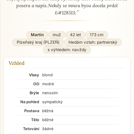
posera a napis.Nekdy se mnou byva docela prdel
”
&#128513;
Martin
muž
42 let
173 cm
Plzeňský kraj (PLZEŇ)
hledám vztah: partnerský
s výhledem: navždy
Vzhled
Vlasy
blond
Oči
modré
Brýle
nenosím
Na pohled
sympatický
Postava
běžná
Tělo
běžné
Tetování
žádné