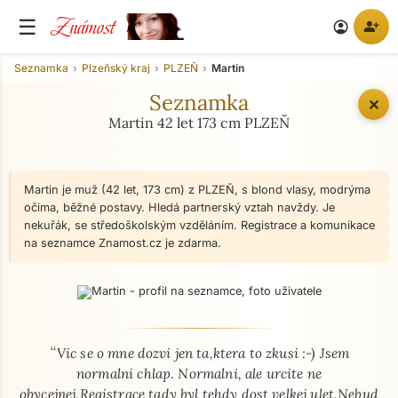
Známost
☰
person_add
account_circle
Seznamka
Plzeňský kraj
PLZEŇ
Martin
Seznamka
✕
Martin 42 let 173 cm PLZEŇ
Martin je muž (42 let, 173 cm) z PLZEŇ, s blond vlasy, modrýma
očima, běžné postavy. Hledá partnerský vztah navždy. Je
nekuřák, se středoškolským vzděláním. Registrace a komunikace
na seznamce Znamost.cz je zdarma.
“
O mně - seznamka profil
Vic se o mne dozvi jen ta,ktera to zkusi :-) Jsem
normalni chlap. Normalni, ale urcite ne
obycejnej.Registrace tady byl tehdy dost velkej ulet.Nebud