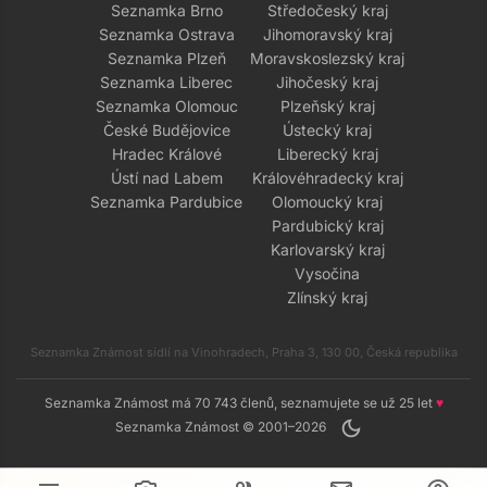
Seznamka Brno
Středočeský kraj
Seznamka Ostrava
Jihomoravský kraj
Seznamka Plzeň
Moravskoslezský kraj
Seznamka Liberec
Jihočeský kraj
Seznamka Olomouc
Plzeňský kraj
České Budějovice
Ústecký kraj
Hradec Králové
Liberecký kraj
Ústí nad Labem
Královéhradecký kraj
Seznamka Pardubice
Olomoucký kraj
Pardubický kraj
Karlovarský kraj
Vysočina
Zlínský kraj
Seznamka Známost sídlí na Vinohradech, Praha 3, 130 00, Česká republika
Seznamka Známost má 70 743 členů, seznamujete se už 25 let
♥
dark_mode
Seznamka Známost © 2001–2026