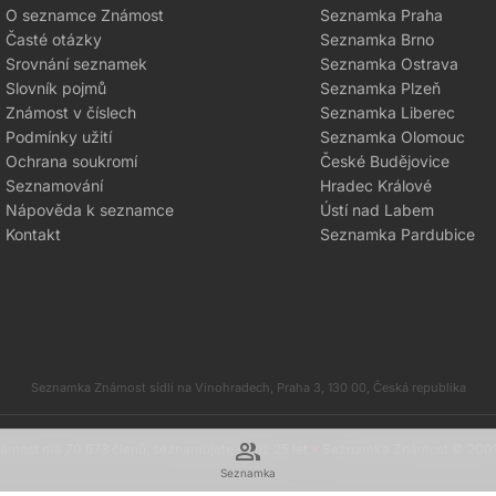
O seznamce Známost
Seznamka Praha
Časté otázky
Seznamka Brno
Srovnání seznamek
Seznamka Ostrava
Slovník pojmů
Seznamka Plzeň
Známost v číslech
Seznamka Liberec
Podmínky užití
Seznamka Olomouc
Ochrana soukromí
České Budějovice
Seznamování
Hradec Králové
Nápověda k seznamce
Ústí nad Labem
Kontakt
Seznamka Pardubice
Seznamka Známost sídlí na Vinohradech, Praha 3, 130 00, Česká republika
group
most má 70 673 členů, seznamujete se už 25 let
♥
Seznamka Známost © 200
Seznamka