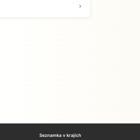
chevron_right
Seznamka v krajích