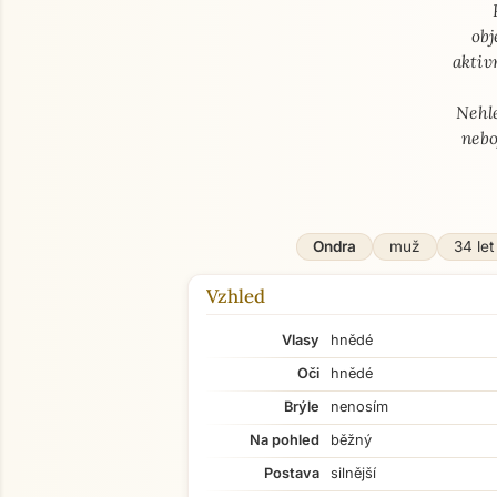
obj
aktiv
​Nehl
nebo
Ondra
muž
34 let
Vzhled
Vlasy
hnědé
Oči
hnědé
Brýle
nenosím
Na pohled
běžný
Postava
silnější