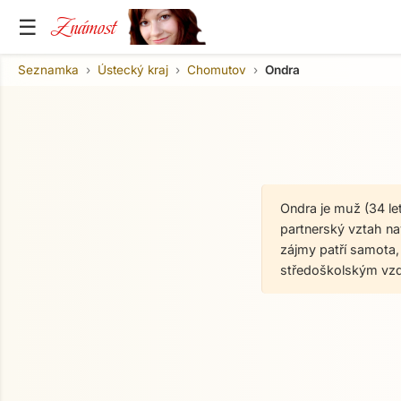
Známost
☰
Seznamka
Ústecký kraj
Chomutov
Ondra
Ondra je muž (34 le
partnerský vztah nav
zájmy patří samota, k
středoškolským vzd
O mně