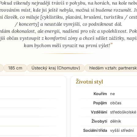
​Pokud víkendy nejraději trávíš v pohybu, na horách, na kole neb
evováním míst, kde jsi ještě nebyla, možná si budeme rozumět. 
ní člověk, co miluje [cyklistiku, plavání, bruslení, turistiku / ces
/ koncerty] a neustále vymýšlí, co podniknout dál.
edám dokonalost, ale energii, nadšení pro věc a spolehlivost. Po
jíš občas vystoupit z komfortní zóny a chceš sdílet zážitky, napi
”
kam bychom měli vyrazit na první výlet!
185 cm
Ústecký kraj (Chomutov)
hledám vztah: partnersk
Životní styl
Kouřím
ne
Popíjím
občas
Vzdělání
středoškolské
Živobytí
dělník
Sociální třída
vyšší střední