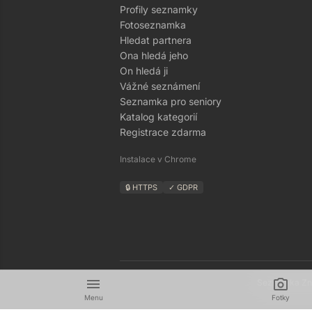
Profily seznamky
Fotoseznamka
Hledat partnera
Ona hledá jeho
On hledá ji
Vážné seznámení
Seznamka pro seniory
Katalog kategorií
Registrace zdarma
Instalace v Chrome
🔒 HTTPS
✓ GDPR
menu
camera_alt
Seznamka Zná
Menu
Fotky