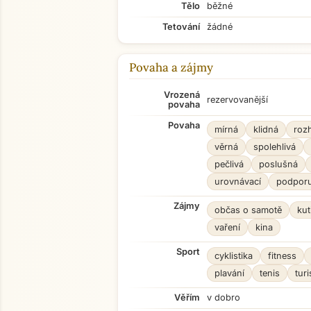
Tělo
běžné
Tetování
žádné
Povaha a zájmy
Vrozená
rezervovanější
povaha
Povaha
mírná
klidná
roz
věrná
spolehlivá
pečlivá
poslušná
urovnávací
podporu
Zájmy
občas o samotě
kut
vaření
kina
Sport
cyklistika
fitness
plavání
tenis
turi
Věřím
v dobro