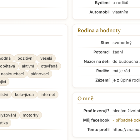
Bydlení
u rodičů
Automobil
vlastním
Rodina a hodnoty
Stav
svobodný
Potomci
žádní
hodná
pozitivní
veselá
Názor na děti
do budoucna 
obětavá
aktivní
otevřená
Rodiče
má je rád
naslouchací
plánovací
Zázemí
je z úplné rod
jící
ilství
kolo-jízda
internet
O mně
Proč inzeruji?
hledám životní
lyžování
motorky
Můj facebook
- případné od
stika
Tento profil
https://znamo