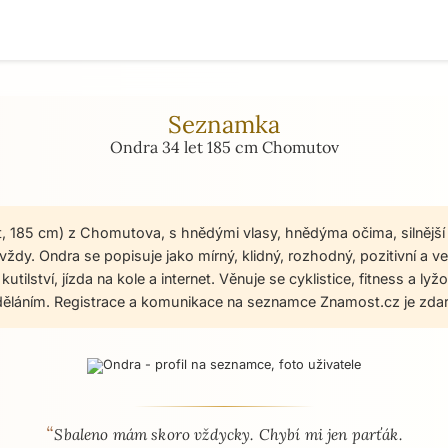
Seznamka
Ondra 34 let 185 cm Chomutov
t, 185 cm) z Chomutova, s hnědými vlasy, hnědýma očima, silnější
ždy. Ondra se popisuje jako mírný, klidný, rozhodný, pozitivní a ve
utilství, jízda na kole a internet. Věnuje se cyklistice, fitness a lyž
ěláním. Registrace a komunikace na seznamce Znamost.cz je zda
“
 - seznamka profil
Sbaleno mám skoro vždycky. Chybí mi jen parťák.