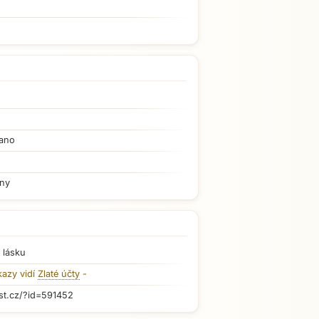
ano
iny
 lásku
kazy vidí
Zlaté účty
-
st.cz/?id=591452