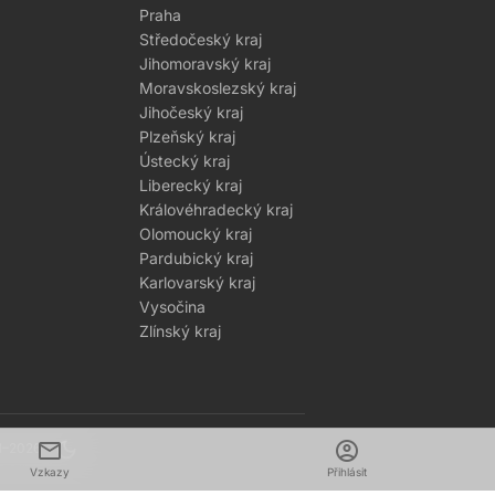
Praha
Středočeský kraj
Jihomoravský kraj
Moravskoslezský kraj
Jihočeský kraj
Plzeňský kraj
Ústecký kraj
Liberecký kraj
Královéhradecký kraj
Olomoucký kraj
Pardubický kraj
Karlovarský kraj
Vysočina
Zlínský kraj
mail
dark_mode
account_circle
1–2026
Vzkazy
Přihlásit