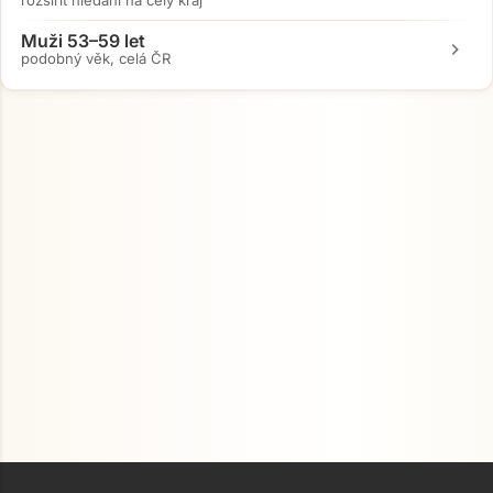
rozšířit hledání na celý kraj
Muži 53–59 let
chevron_right
podobný věk, celá ČR