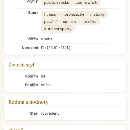
Zájmy
poslech rocku
country/folk
Sport
fitness
horolezectví
motorky
plavání
squash
turistika
x-trémní sporty
Věřím
v sebe
Narození
Štír
(23.10.-21.11.)
Životní styl
Kouřím
ne
Popíjím
občas
Rodina a hodnoty
Stav
rozvedený