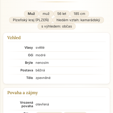
Muž
muž
56 let
185 cm
Plzeňský kraj (PLZEŇ)
hledám vztah: kamarádský
s výhledem: občas
Vzhled
Vlasy
světlé
Oči
modré
Brýle
nenosím
Postava
běžná
Tělo
zpevněné
Povaha a zájmy
Vrozená
otevřená
povaha