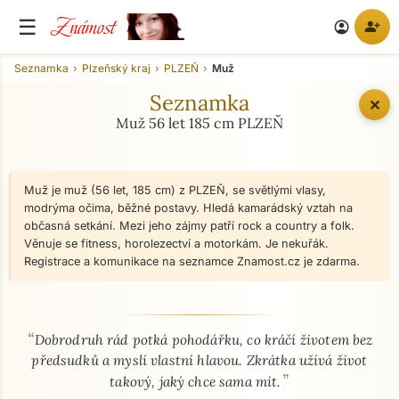
Známost
☰
person_add
account_circle
Seznamka
Plzeňský kraj
PLZEŇ
Muž
Seznamka
✕
Muž 56 let 185 cm PLZEŇ
Muž je muž (56 let, 185 cm) z PLZEŇ, se světlými vlasy,
modrýma očima, běžné postavy. Hledá kamarádský vztah na
občasná setkání. Mezi jeho zájmy patří rock a country a folk.
Věnuje se fitness, horolezectví a motorkám. Je nekuřák.
Registrace a komunikace na seznamce Znamost.cz je zdarma.
“
O mně - seznamka profil
Dobrodruh rád potká pohodářku, co kráčí životem bez
předsudků a myslí vlastní hlavou. Zkrátka užívá život
”
takový, jaký chce sama mít.