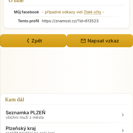
O mně
Můj facebook
- případné odkazy vidí
Zlaté účty
-
Tento profil
https://znamost.cz/?id=613523
mail
《 Zpět
Napsat vzkaz
Přejít na hlavní obsah
Kam dál
Seznamka PLZEŇ
chevron_right
všichni muži z města
Plzeňský kraj
chevron_right