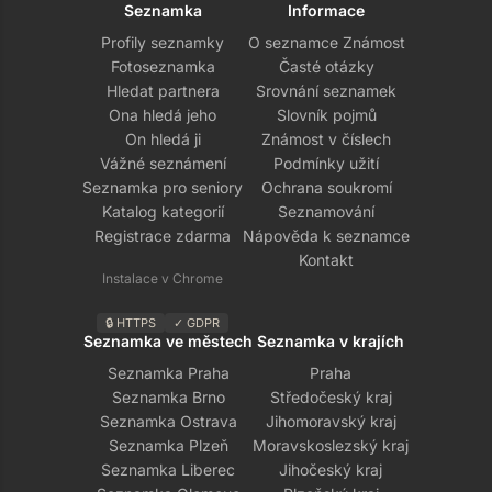
Seznamka
Informace
Profily seznamky
O seznamce Známost
Fotoseznamka
Časté otázky
Hledat partnera
Srovnání seznamek
Ona hledá jeho
Slovník pojmů
On hledá ji
Známost v číslech
Vážné seznámení
Podmínky užití
Seznamka pro seniory
Ochrana soukromí
Katalog kategorií
Seznamování
Registrace zdarma
Nápověda k seznamce
Kontakt
Instalace v Chrome
🔒 HTTPS
✓ GDPR
Seznamka ve městech
Seznamka v krajích
Seznamka Praha
Praha
Seznamka Brno
Středočeský kraj
Seznamka Ostrava
Jihomoravský kraj
Seznamka Plzeň
Moravskoslezský kraj
Seznamka Liberec
Jihočeský kraj