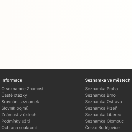
Informace
Seznamka ve městech
O seznamce Známost
Seznamka Praha
Časté otázky
Seznamka Brno
Srovnání seznamek
Seznamka Ostrava
Slovník pojmů
Seznamka Plzeň
Známost v číslech
Seznamka Liberec
Podmínky užití
Seznamka Olomouc
Ochrana soukromí
České Budějovice