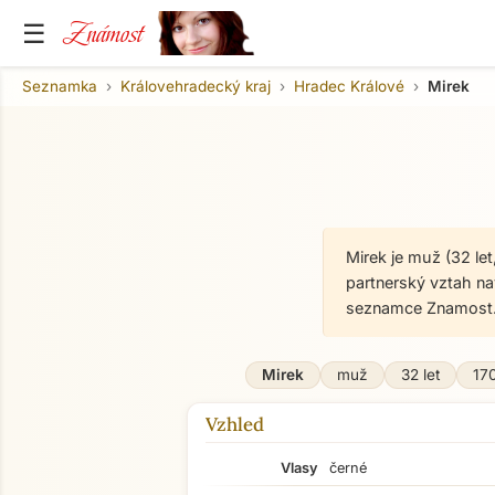
Známost
☰
Seznamka
Královehradecký kraj
Hradec Králové
Mirek
Mirek je muž (32 le
partnerský vztah n
seznamce Znamost.
Mirek
muž
32 let
17
Vzhled
Vlasy
černé