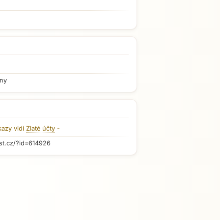
iny
kazy vidí
Zlaté účty
-
st.cz/?id=614926