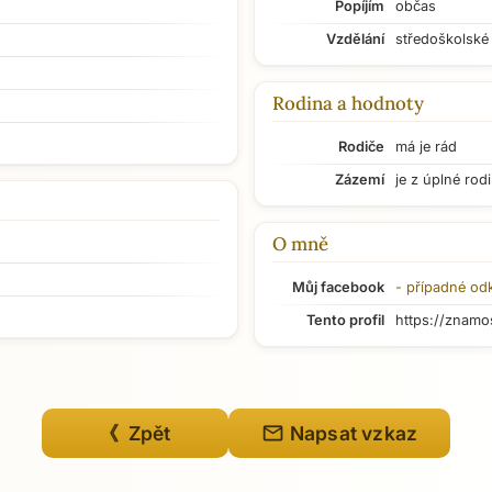
Popíjím
občas
Vzdělání
středoškolské
Rodina a hodnoty
Rodiče
má je rád
Zázemí
je z úplné rod
O mně
Můj facebook
- případné od
Tento profil
https://znamo
mail
《 Zpět
Napsat vzkaz