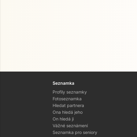
Seznamka
Profily seznamky
Fotoseznamka
Hledat partnera
Ona hledá jeho
On hledá ji
Vážné seznámení
Seznamka pro seniory