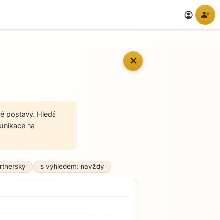
person_add
account_circle
✕
né postavy. Hledá
unikace na
rtnerský
s výhledem: navždy