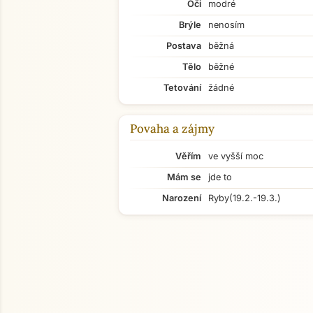
Oči
modré
Brýle
nenosím
Postava
běžná
Tělo
běžné
Tetování
žádné
Povaha a zájmy
Věřím
ve vyšší moc
Mám se
jde to
Narození
Ryby
(19.2.-19.3.)