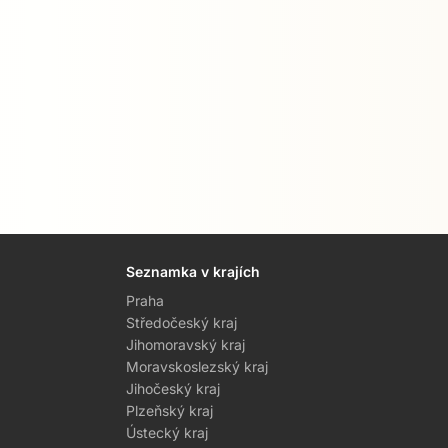
Seznamka v krajích
Praha
Středočeský kraj
Jihomoravský kraj
Moravskoslezský kraj
Jihočeský kraj
Plzeňský kraj
Ústecký kraj