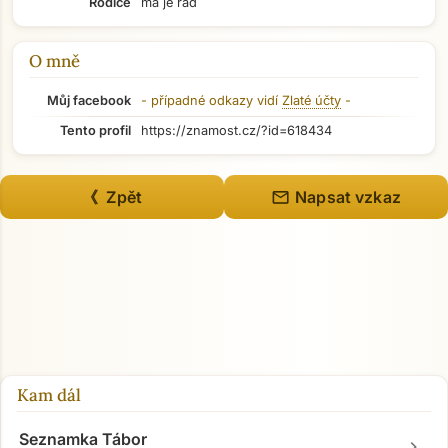
Rodiče
má je rád
Přejít na hlavní obsah
O mně
Můj facebook
- případné odkazy vidí
Zlaté účty
-
Tento profil
https://znamost.cz/?id=618434
mail
《 Zpět
Napsat vzkaz
Kam dál
Seznamka Tábor
chevron_right