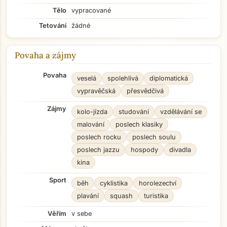
Tělo
vypracované
Tetování
žádné
Povaha a zájmy
Povaha
veselá
spolehlivá
diplomatická
vypravěčská
přesvědčivá
Zájmy
kolo-jízda
studování
vzdělávání se
malování
poslech klasiky
poslech rocku
poslech soulu
poslech jazzu
hospody
divadla
kina
Sport
běh
cyklistika
horolezectví
plavání
squash
turistika
Věřím
v sebe