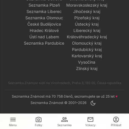
Seznamka Plzeň
Moravskoslezský kraj
Seznamka Liberec
Jihočeský kraj
Seznamka Olomouc
Plzeňský kraj
České Budějovice
Ústecký kraj
Hradec Králové
Liberecký kraj
Ústí nad Labem
Královéhradecký kraj
Seznamka Pardubice
Olomoucký kraj
Pardubický kraj
Karlovarský kraj
Vysočina
Zlínský kraj
Seznamka Známost sídlí na Vinohradech, Praha 3, 130 00, Česká republika
Seznamka Známost má 70 758 členů, seznamujete se už 25 let
♥
dark_mode
Seznamka Známost © 2001–2026
menu
camera_alt
group
mail
account_circle
Menu
Fotky
Seznamka
Vzkazy
Přihlásit