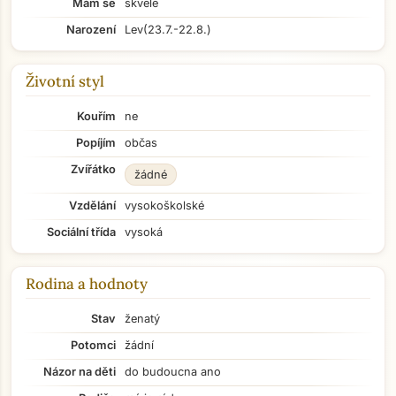
Mám se
skvěle
Narození
Lev
(23.7.-22.8.)
Životní styl
Kouřím
ne
Popíjím
občas
Zvířátko
žádné
Vzdělání
vysokoškolské
Sociální třída
vysoká
Rodina a hodnoty
Stav
ženatý
Potomci
žádní
Názor na děti
do budoucna ano