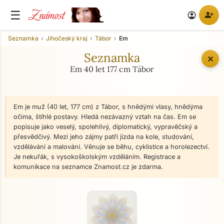
Známost
☰
person_add
account_circle
Seznamka
Jihočeský kraj
Tábor
Em
Seznamka
✕
Em 40 let 177 cm Tábor
Em je muž (40 let, 177 cm) z Tábor, s hnědými vlasy, hnědýma
očima, štíhlé postavy. Hledá nezávazný vztah na čas. Em se
popisuje jako veselý, spolehlivý, diplomatický, vypravěčský a
přesvědčivý. Mezi jeho zájmy patří jízda na kole, studování,
vzdělávání a malování. Věnuje se běhu, cyklistice a horolezectví.
Je nekuřák, s vysokoškolským vzděláním. Registrace a
komunikace na seznamce Znamost.cz je zdarma.