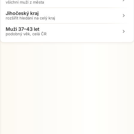
všichni muži z města
Jihočeský kraj
chevron_right
rozšířit hledání na celý kraj
Muži 37–43 let
chevron_right
podobný věk, celá ČR