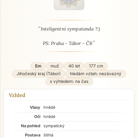
“
O mně - seznamka profil
Inteligentní sympatanda ?:)
”
PS: Praha - Tábor - ČB
Em
muž
40 let
177 cm
Jihočeský kraj (Tábor)
hledám vztah: nezávazný
s výhledem: na čas
Vzhled
Vlasy
hnědé
Oči
hnědé
Na pohled
sympatický
Postava
štíhlá