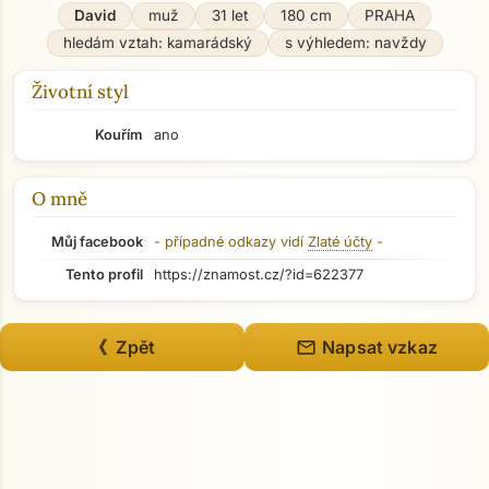
David
muž
31 let
180 cm
PRAHA
hledám vztah: kamarádský
s výhledem: navždy
Životní styl
Kouřím
ano
O mně
Můj facebook
- případné odkazy vidí
Zlaté účty
-
Tento profil
https://znamost.cz/?id=622377
mail
《 Zpět
Napsat vzkaz