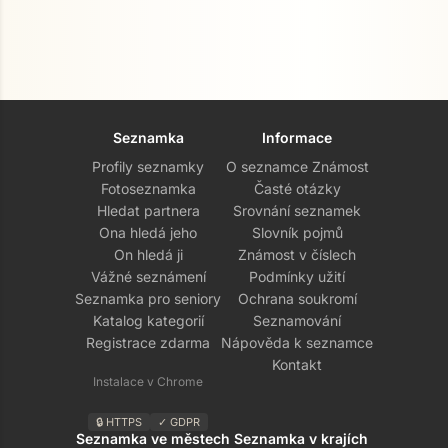
Seznamka
Informace
Profily seznamky
O seznamce Známost
Fotoseznamka
Časté otázky
Hledat partnera
Srovnání seznamek
Ona hledá jeho
Slovník pojmů
On hledá ji
Známost v číslech
Vážné seznámení
Podmínky užití
Seznamka pro seniory
Ochrana soukromí
Katalog kategorií
Seznamování
Registrace zdarma
Nápověda k seznamce
Kontakt
Instalace v Chrome
🔒 HTTPS
✓ GDPR
Seznamka ve městech
Seznamka v krajích