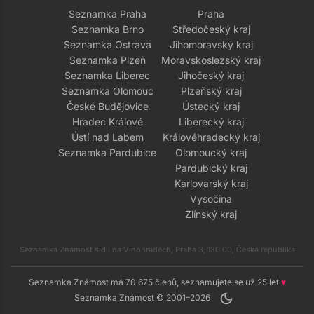
Seznamka Praha
Praha
Seznamka Brno
Středočeský kraj
Seznamka Ostrava
Jihomoravský kraj
Seznamka Plzeň
Moravskoslezský kraj
Seznamka Liberec
Jihočeský kraj
Seznamka Olomouc
Plzeňský kraj
České Budějovice
Ústecký kraj
Hradec Králové
Liberecký kraj
Ústí nad Labem
Královéhradecký kraj
Seznamka Pardubice
Olomoucký kraj
Pardubický kraj
Karlovarský kraj
Vysočina
Zlínský kraj
Seznamka Známost sídlí na Vinohradech, Praha 3, 130 00, Česká republika
Seznamka Známost má 70 675 členů, seznamujete se už 25 let
♥
dark_mode
Seznamka Známost © 2001–2026