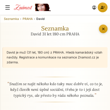
Známost
☰
person_add
account_circle
Seznamka
PRAHA
David
Seznamka
✕
David 31 let 180 cm PRAHA
David je muž (31 let, 180 cm) z PRAHA. Hledá kamarádský vztah
navždy. Registrace a komunikace na seznamce Znamost.cz je
zdarma.
“
O mně - seznamka profil
Snažím se najít někoho kdo taky moc dobře ví, co to je,
když člověk není úplně sociální, třeba je to i její dost
”
typický rys, ale přesto by ráda někoho poznala.