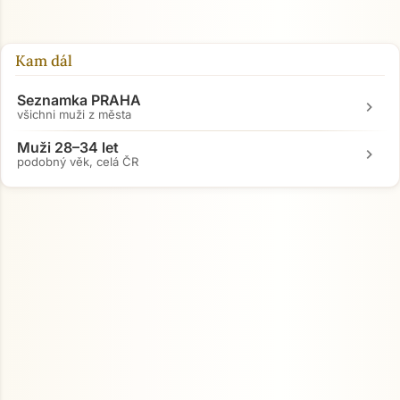
Kam dál
Seznamka PRAHA
chevron_right
všichni muži z města
Muži 28–34 let
chevron_right
podobný věk, celá ČR
Přejít na hlavní obsah