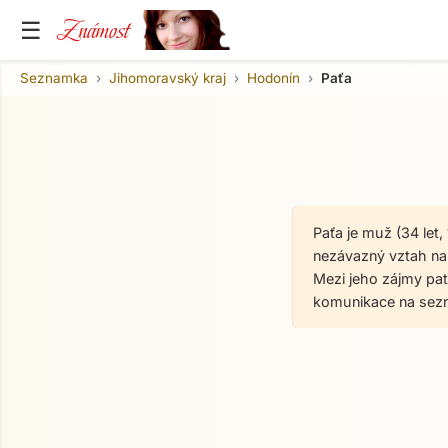
Známost
☰
Seznamka
Jihomoravský kraj
Hodonín
Paťa
Paťa je muž (34 let
nezávazný vztah na o
Mezi jeho zájmy patř
komunikace na sez
O mně