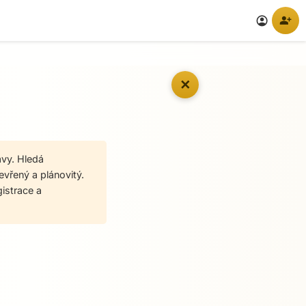
person_add
account_circle
✕
avy. Hledá
evřený a plánovitý.
gistrace a