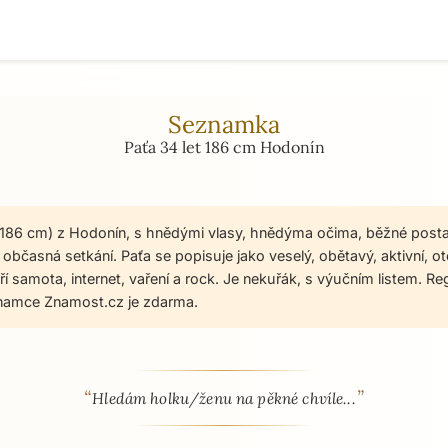
Seznamka
Paťa 34 let 186 cm Hodonín
, 186 cm) z Hodonín, s hnědými vlasy, hnědýma očima, běžné post
bčasná setkání. Paťa se popisuje jako veselý, obětavý, aktivní, ot
í samota, internet, vaření a rock. Je nekuřák, s výučním listem. Re
namce Znamost.cz je zdarma.
“
”
 - seznamka profil
Hledám holku/ženu na pěkné chvíle...