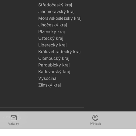
Středočeský kraj
Jihomoravský kraj
Moravskoslezský kraj
Jihočeský kraj
Plzeňský kraj
Ústecký kraj
Liberecký kraj
Královéhradecký kraj
Olomoucký kraj
Pardubický kraj
Karlovarský kraj
Vysočina
Zlínský kraj
mail
dark_mode
account_circle
1–2026
Vzkazy
Přihlásit