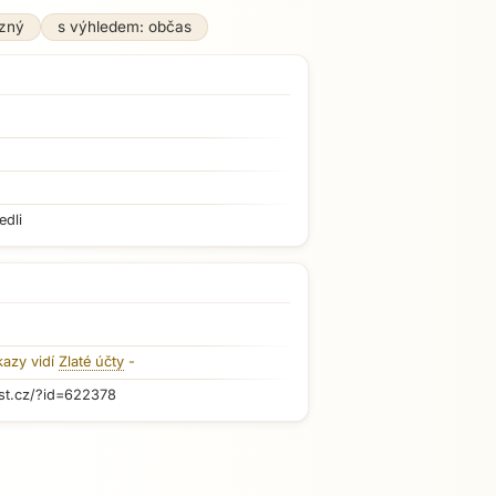
zný
s výhledem: občas
edli
kazy vidí
Zlaté účty
-
st.cz/?id=622378