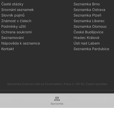
Časté otázky
Seznamka Brno
Srovnání seznamek
Seznamka Ostrava
Slovník pojmů
Seznamka Plzeň
Známost v číslech
Seznamka Liberec
Podmínky užití
Seznamka Olomouc
Ochrana soukromí
České Budějovice
Seznamování
Hradec Králové
Nápověda k seznamce
Ústí nad Labem
Kontakt
Seznamka Pardubice
Seznamka Známost sídlí na Vinohradech, Praha 3, 130 00, Česká republika
group
most má 70 770 členů, seznamujete se už 25 let
♥
Seznamka Známost © 200
Seznamka