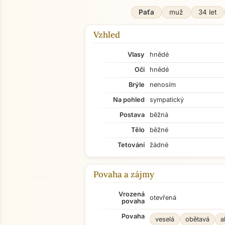
Paťa
muž
34 let
Vzhled
Vlasy
hnědé
Oči
hnědé
Brýle
nenosím
Na pohled
sympatický
Postava
běžná
Tělo
běžné
Tetování
žádné
Povaha a zájmy
Vrozená
otevřená
povaha
Povaha
veselá
obětavá
a