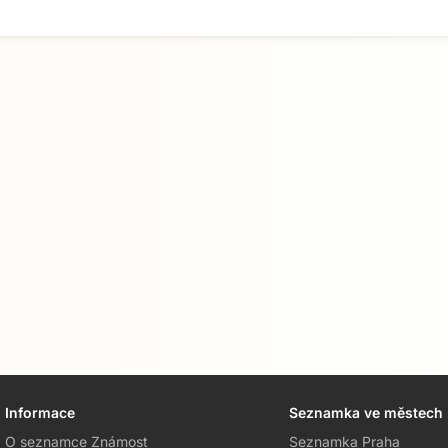
Informace
Seznamka ve městech
O seznamce Známost
Seznamka Praha