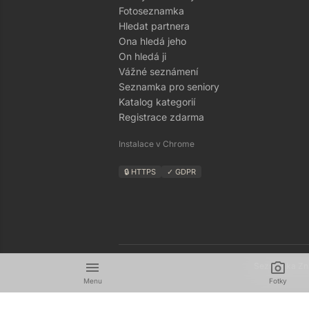
Fotoseznamka
Hledat partnera
Ona hledá jeho
On hledá ji
Vážné seznámení
Seznamka pro seniory
Katalog kategorií
Registrace zdarma
Instalace v Chrome
🔒 HTTPS
✓ GDPR
menu
camera_alt
Seznamka Zná
Menu
Fotky