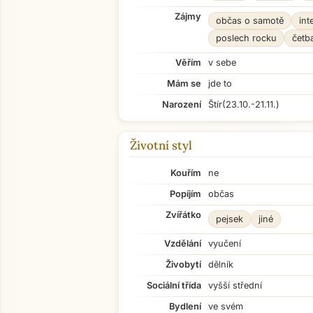
Zájmy
občas o samotě
int
poslech rocku
četb
Věřím
v sebe
Mám se
jde to
Narození
Štír
(23.10.-21.11.)
Životní styl
Kouřím
ne
Popíjím
občas
Zvířátko
pejsek
jiné
Vzdělání
vyučení
Živobytí
dělník
Sociální třída
vyšší střední
Bydlení
ve svém