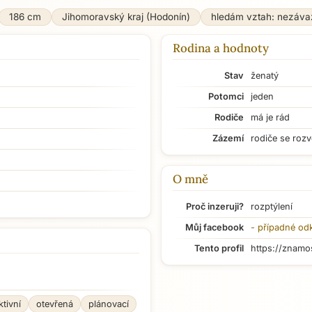
186 cm
Jihomoravský kraj (Hodonín)
hledám vztah: nezáva
Rodina a hodnoty
Stav
ženatý
Potomci
jeden
Rodiče
má je rád
Zázemí
rodiče se rozv
O mně
Proč inzeruji?
rozptýlení
Můj facebook
- případné od
Tento profil
https://znamo
ktivní
otevřená
plánovací