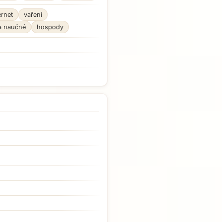
ernet
vaření
a naučné
hospody