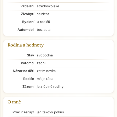
Vzdělání
středoškolské
Živobytí
student
Bydlení
u rodičů
Automobil
bez auta
Rodina a hodnoty
Stav
svobodná
Potomci
žádní
Názor na děti
zatím nevím
Rodiče
má je ráda
Zázemí
je z úplné rodiny
O mně
Přejít na hlavní obsah
Proč inzeruji?
jen takový pokus