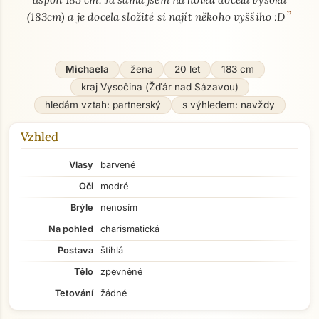
”
(183cm) a je docela složité si najít někoho vyššího :D
Michaela
žena
20 let
183 cm
kraj Vysočina (Žďár nad Sázavou)
hledám vztah: partnerský
s výhledem: navždy
Vzhled
Vlasy
barvené
Oči
modré
Brýle
nenosím
Na pohled
charismatická
Postava
štíhlá
Tělo
zpevněné
Tetování
žádné