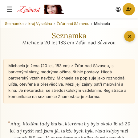
Známost
☰
person_add
account_circle
Seznamka
kraj Vysočina
Žďár nad Sázavou
Michaela
Seznamka
✕
Michaela 20 let 183 cm Žďár nad Sázavou
Michaela je žena (20 let, 183 cm) z Žďár nad Sázavou, s
barvenými vlasy, modrýma očima, štíhlé postavy. Hledá
partnerský vztah navždy. Michaela se popisuje jako rozhodná,
ulítlá, otevřená a přesvědčivá. Mezi její zájmy patří malování a
kina. Je nekuřačka, se středoškolským vzděláním. Registrace a
komunikace na seznamce Znamost.cz je zdarma.
“
O mně - seznamka profil
Ahoj, hledám tady kluka, kterému by bylo okolo 16 až 20
let a j vyšší než jsem já, takže bych byla ráda kdyby měl
aspoň 185 cm. Já sama jsem na holku docela vysoká