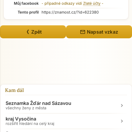
Můj facebook
- případné odkazy vidí
Zlaté účty
-
Tento profil
https://znamost.cz/?id=622380
mail
《 Zpět
Napsat vzkaz
Kam dál
Seznamka Žďár nad Sázavou
chevron_right
všechny ženy z města
kraj Vysočina
chevron_right
rozšířit hledání na celý kraj