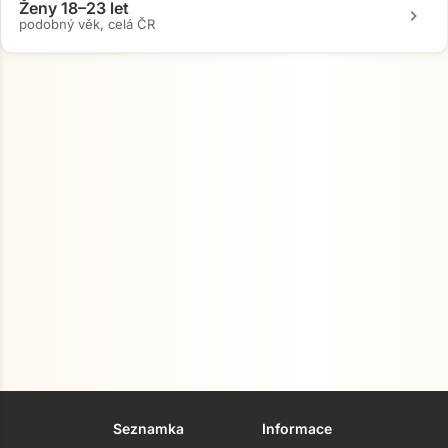
Ženy 18–23 let
chevron_right
podobný věk, celá ČR
Seznamka
Informace