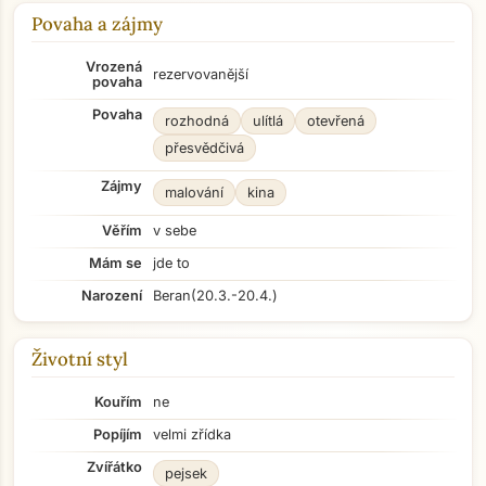
Povaha a zájmy
Vrozená
rezervovanější
povaha
Povaha
rozhodná
ulítlá
otevřená
přesvědčivá
Zájmy
malování
kina
Věřím
v sebe
Mám se
jde to
Narození
Beran
(20.3.-20.4.)
Životní styl
Kouřím
ne
Popíjím
velmi zřídka
Zvířátko
pejsek