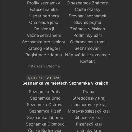
Profily seznamky
O seznamce Známost
Fotoseznamka
Časté otázky
Hledat partnera
Srovnání seznamek
Ona hledá jeho
Slovník pojmů
On hledá ji
Známost v číslech
Vážné seznámení
Podmínky užití
Seznamka pro seniory
Ochrana soukromí
Katalog kategorií
Seznamování
Registrace zdarma
Nápověda k seznamce
Kontakt
Instalace v Chrome
🔒 HTTPS
✓ GDPR
Seznamka ve městech
Seznamka v krajích
Seznamka Praha
Praha
Seznamka Brno
Středočeský kraj
Seznamka Ostrava
Jihomoravský kraj
Seznamka Plzeň
Moravskoslezský kraj
Seznamka Liberec
Jihočeský kraj
Seznamka Olomouc
Plzeňský kraj
České Budějovice
Ústecký kraj