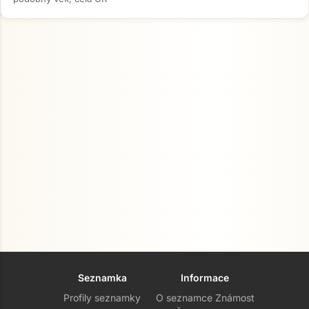
Seznamka
Informace
Profily seznamky
O seznamce Známost