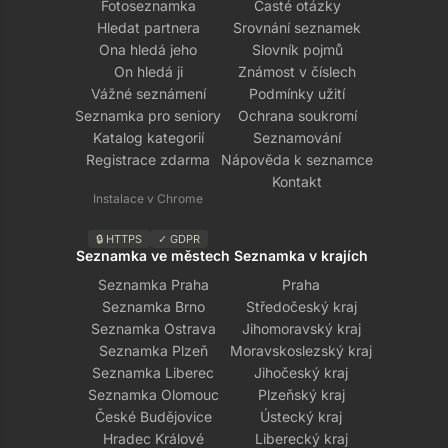
Fotoseznamka
Časté otázky
Hledat partnera
Srovnání seznamek
Ona hledá jeho
Slovník pojmů
On hledá ji
Známost v číslech
Vážné seznámení
Podmínky užití
Seznamka pro seniory
Ochrana soukromí
Katalog kategorií
Seznamování
Registrace zdarma
Nápověda k seznamce
Kontakt
Instalace v Chrome
🔒 HTTPS
✓ GDPR
Seznamka ve městech
Seznamka v krajích
Seznamka Praha
Praha
Seznamka Brno
Středočeský kraj
Seznamka Ostrava
Jihomoravský kraj
Seznamka Plzeň
Moravskoslezský kraj
Seznamka Liberec
Jihočeský kraj
Seznamka Olomouc
Plzeňský kraj
České Budějovice
Ústecký kraj
Hradec Králové
Liberecký kraj