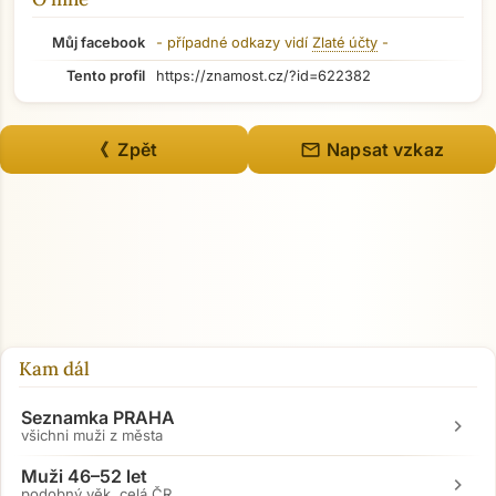
Můj facebook
- případné odkazy vidí
Zlaté účty
-
Tento profil
https://znamost.cz/?id=622382
mail
《 Zpět
Napsat vzkaz
Kam dál
Seznamka PRAHA
chevron_right
všichni muži z města
Přejít na hlavní obsah
Muži 46–52 let
chevron_right
podobný věk, celá ČR