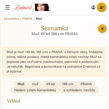
Známost
☰
person_add
account_circle
Seznamka
PRAHA
Muž
Seznamka
✕
Muž 49 let 186 cm PRAHA
Muž je muž (49 let, 186 cm) z PRAHA, s černými vlasy, hnědýma
očima, běžné postavy. Hledá kamarádský vztah navždy. Muž se
popisuje jako rozhodný, naslouchající, plánovitý a podporující.
Je nekuřák. Registrace a komunikace na seznamce Znamost.cz
je zdarma.
Muž
muž
49 let
186 cm
PRAHA
hledám vztah: kamarádský
s výhledem: navždy
Vzhled