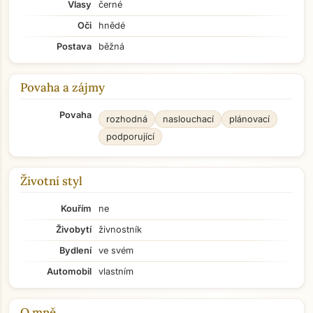
Vlasy
černé
Oči
hnědé
Postava
běžná
Povaha a zájmy
Povaha
rozhodná
naslouchací
plánovací
podporující
Životní styl
Kouřím
ne
Živobytí
živnostník
Bydlení
ve svém
Automobil
vlastním
O mně