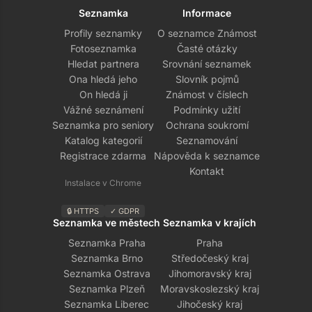
Seznamka
Informace
Profily seznamky
O seznamce Známost
Fotoseznamka
Časté otázky
Hledat partnera
Srovnání seznamek
Ona hledá jeho
Slovník pojmů
On hledá ji
Známost v číslech
Vážné seznámení
Podmínky užití
Seznamka pro seniory
Ochrana soukromí
Katalog kategorií
Seznamování
Registrace zdarma
Nápověda k seznamce
Kontakt
Instalace v Chrome
🔒 HTTPS
✓ GDPR
Seznamka ve městech
Seznamka v krajích
Seznamka Praha
Praha
Seznamka Brno
Středočeský kraj
Seznamka Ostrava
Jihomoravský kraj
Seznamka Plzeň
Moravskoslezský kraj
Seznamka Liberec
Jihočeský kraj