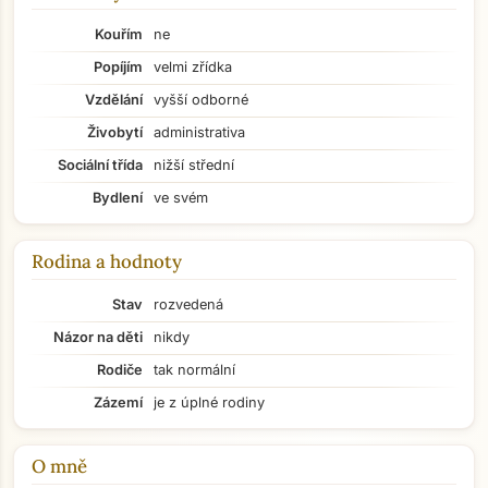
Kouřím
ne
Popíjím
velmi zřídka
Vzdělání
vyšší odborné
Živobytí
administrativa
Sociální třída
nižší střední
Bydlení
ve svém
Rodina a hodnoty
Stav
rozvedená
Názor na děti
nikdy
Rodiče
tak normální
Zázemí
je z úplné rodiny
O mně
Přejít na hlavní obsah