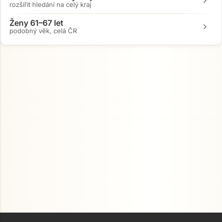
chevron_right
rozšířit hledání na celý kraj
Ženy 61–67 let
chevron_right
podobný věk, celá ČR