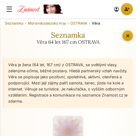
Známost
☰
person_add
account_circle
Seznamka
Moravskoslezský kraj
OSTRAVA
Věra
Seznamka
✕
Věra 64 let 167 cm OSTRAVA
Věra je žena (64 let, 167 cm) z OSTRAVA, se světlými vlasy,
zelenýma očima, běžné postavy. Hledá partnerský vztah navždy.
Věra se popisuje jako pozitivní, spolehlivá, aktivní, otevřená a
podporující. Mezi její zájmy patří samota, tanec, jízda na kole a
internet. Věnuje se turistice. Je nekuřačka, s vyšším odborným
vzděláním. Registrace a komunikace na seznamce Znamost.cz je
zdarma.