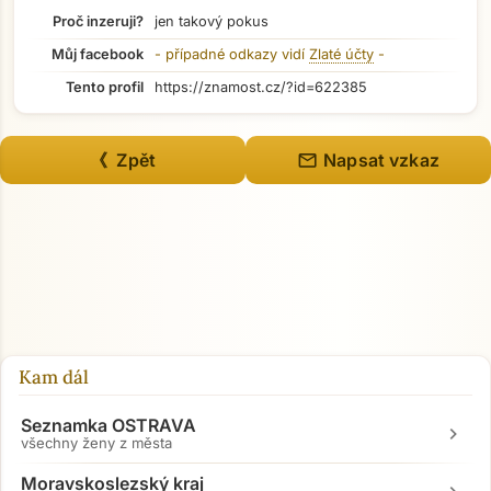
Proč inzeruji?
jen takový pokus
Můj facebook
- případné odkazy vidí
Zlaté účty
-
Tento profil
https://znamost.cz/?id=622385
mail
《 Zpět
Napsat vzkaz
Kam dál
Seznamka OSTRAVA
chevron_right
všechny ženy z města
Moravskoslezský kraj