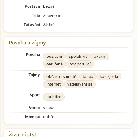
Postava
běžná
Tělo
zpevněné
Tetování
žádné
Povaha a zájmy
Povaha
pozitivní
spolehlivá
aktivní
otevřená
podporující
Zájmy
občas o samotě
tanec
kolo-jízda
internet
vzdělávání se
Sport
turistika
Věřím
v sebe
Mám se
dobře
Životní styl