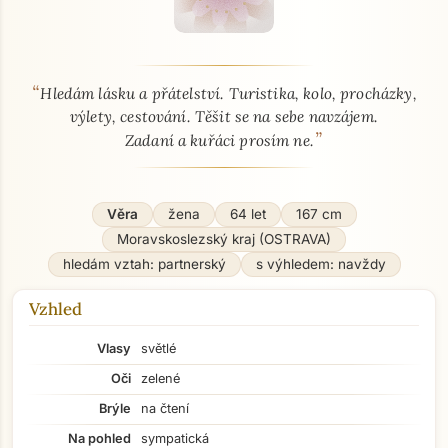
“
O mně - seznamka profil
Hledám lásku a přátelství. Turistika, kolo, procházky,
výlety, cestování. Těšit se na sebe navzájem.
”
Zadaní a kuřáci prosím ne.
Věra
žena
64 let
167 cm
Moravskoslezský kraj (OSTRAVA)
hledám vztah: partnerský
s výhledem: navždy
Vzhled
Vlasy
světlé
Oči
zelené
Brýle
na čtení
Na pohled
sympatická