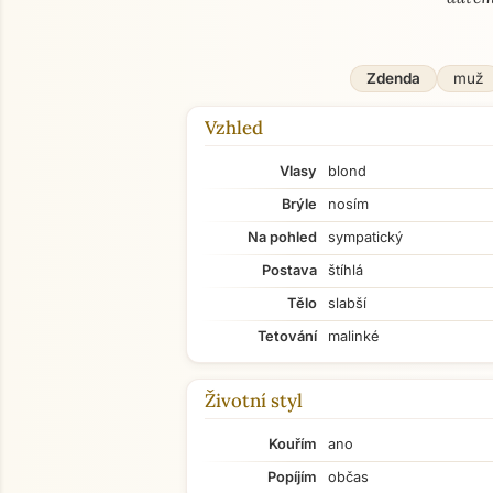
Zdenda
muž
Vzhled
Vlasy
blond
Brýle
nosím
Na pohled
sympatický
Postava
štíhlá
Tělo
slabší
Tetování
malinké
Životní styl
Kouřím
ano
Popíjím
občas