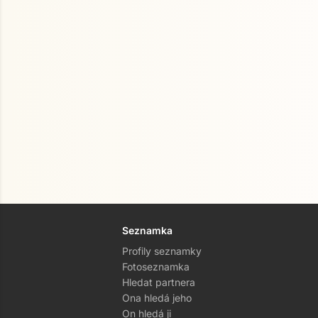
Seznamka
Profily seznamky
Fotoseznamka
Hledat partnera
Ona hledá jeho
On hledá ji