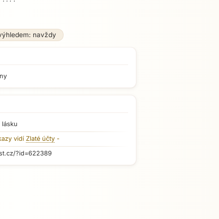
výhledem: navždy
iny
 lásku
kazy vidí
Zlaté účty
-
st.cz/?id=622389