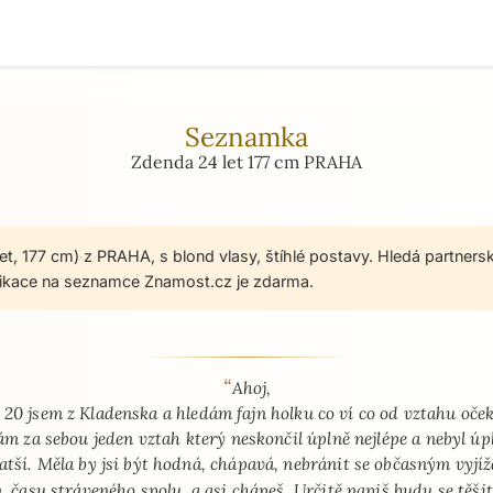
Seznamka
Zdenda 24 let 177 cm PRAHA
et, 177 cm) z PRAHA, s blond vlasy, štíhlé postavy. Hledá partners
ikace na seznamce Znamost.cz je zdarma.
“
 - seznamka profil
Ahoj,
 20 jsem z Kladenska a hledám fajn holku co ví co od vztahu oče
m za sebou jeden vztah který neskončil úplně nejlépe a nebyl úp
atší. Měla by jsi být hodná, chápavá, nebránit se občasným vyj
 času stráveného spolu, a asi chápeš. Určitě napiš budu se těšit