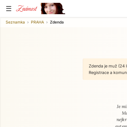
Známost
☰
Seznamka
PRAHA
Zdenda
Zdenda je muž (24 l
Registrace a komun
O mně
Je mi
Má
nejkr
autem,