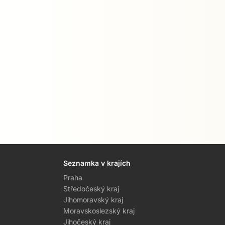
Seznamka v krajích
Praha
Středočeský kraj
Jihomoravský kraj
Moravskoslezský kraj
Jihočeský kraj