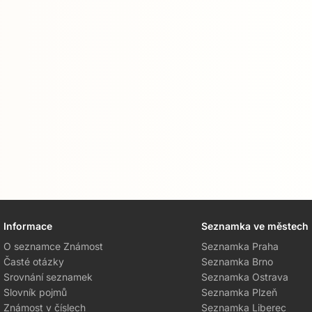
Informace
Seznamka ve městech
O seznamce Známost
Seznamka Praha
Časté otázky
Seznamka Brno
Srovnání seznamek
Seznamka Ostrava
Slovník pojmů
Seznamka Plzeň
Známost v číslech
Seznamka Liberec