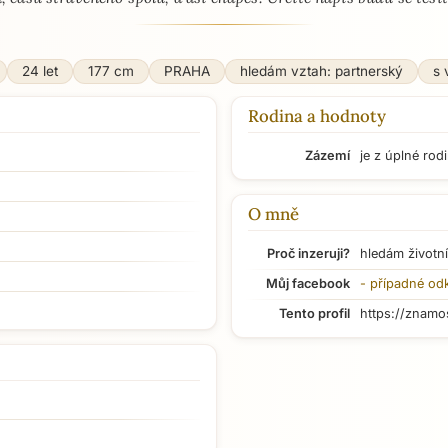
24 let
177 cm
PRAHA
hledám vztah: partnerský
s 
Rodina a hodnoty
Zázemí
je z úplné rod
O mně
Proč inzeruji?
hledám životní
Můj facebook
- případné od
Tento profil
https://znamo