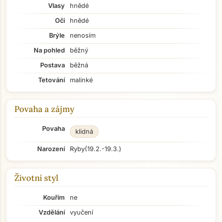
Vlasy
hnědé
Oči
hnědé
Brýle
nenosím
Na pohled
běžný
Postava
běžná
Tetování
malinké
Povaha a zájmy
Povaha
klidná
Narození
Ryby
(19.2.-19.3.)
Životní styl
Kouřím
ne
Vzdělání
vyučení