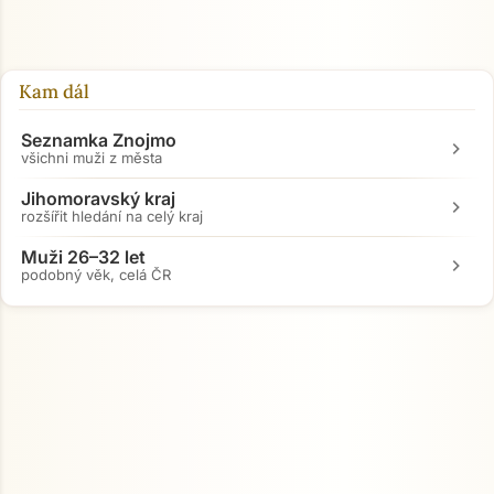
Kam dál
Přejít na hlavní obsah
Seznamka Znojmo
chevron_right
všichni muži z města
Jihomoravský kraj
chevron_right
rozšířit hledání na celý kraj
Muži 26–32 let
chevron_right
podobný věk, celá ČR