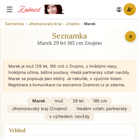
Známost
☰
person_add
account_circle
Seznamka
Jihomoravský kraj
Znojmo
Marek
Seznamka
✕
Marek 29 let 185 cm Znojmo
Marek je muž (29 let, 185 cm) z Znojmo, s hnědými vlasy,
hnědýma očima, běžné postavy. Hledá partnerský vztah navždy.
Marek se popisuje jako klidný. Je nekuřák, s výučním listem.
Registrace a komunikace na seznamce Znamost.cz je zdarma.
Marek
muž
29 let
185 cm
Jihomoravský kraj (Znojmo)
hledám vztah: partnerský
s výhledem: navždy
Vzhled