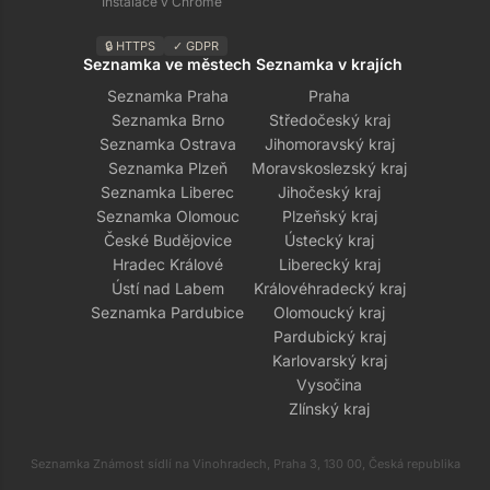
Instalace v Chrome
🔒 HTTPS
✓ GDPR
Seznamka ve městech
Seznamka v krajích
Seznamka Praha
Praha
Seznamka Brno
Středočeský kraj
Seznamka Ostrava
Jihomoravský kraj
Seznamka Plzeň
Moravskoslezský kraj
Seznamka Liberec
Jihočeský kraj
Seznamka Olomouc
Plzeňský kraj
České Budějovice
Ústecký kraj
Hradec Králové
Liberecký kraj
Ústí nad Labem
Královéhradecký kraj
Seznamka Pardubice
Olomoucký kraj
Pardubický kraj
Karlovarský kraj
Vysočina
Zlínský kraj
Seznamka Známost sídlí na Vinohradech, Praha 3, 130 00, Česká republika