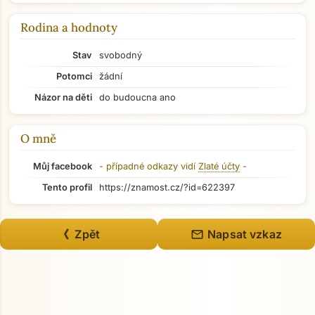
Rodina a hodnoty
Stav
svobodný
Potomci
žádní
Názor na děti
do budoucna ano
O mně
Můj facebook
- případné odkazy vidí
Zlaté účty
-
Tento profil
https://znamost.cz/?id=622397
mail
《 Zpět
Napsat vzkaz