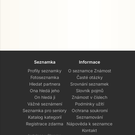
Seznamka
Informace
Profily seznamky
O seznamce Známost
Fotoseznamka
Časté otázky
Hledat partnera
Srovnání seznamek
Ona hledá jeho
Slovník pojmů
On hledá ji
Známost v číslech
Vážné seznámení
Podmínky užití
Seznamka pro seniory
Ochrana soukromí
Katalog kategorií
Seznamování
Registrace zdarma
Nápověda k seznamce
Kontakt