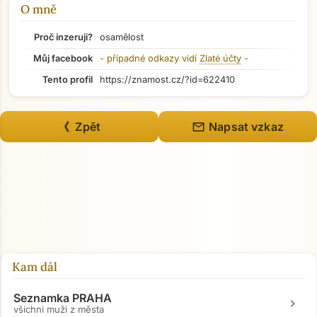
O mně
Proč inzeruji?
osamělost
Můj facebook
- případné odkazy vidí
Zlaté účty
-
Tento profil
https://znamost.cz/?id=622410
mail
《 Zpět
Napsat vzkaz
Kam dál
Seznamka PRAHA
chevron_right
všichni muži z města