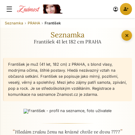
Známost
☰
person_add
account_circle
Seznamka
PRAHA
František
Seznamka
✕
František 41 let 182 cm PRAHA
František je muž (41 let, 182 cm) z PRAHA, s blond vlasy,
modrýma očima, štíhlé postavy. Hledá nezávazný vztah na
občasná setkání. František se popisuje jako mírný, pozitivní,
veselý, věrný a spolehlivý. Mezi jeho zájmy patří samota, zpívání,
pop a rock. Je se středoškolským vzděláním. Registrace a
komunikace na seznamce Znamost.cz je zdarma.
“
”
O mně - seznamka profil
Hledám zralou ženu na krásné chvíle ve dvou ????