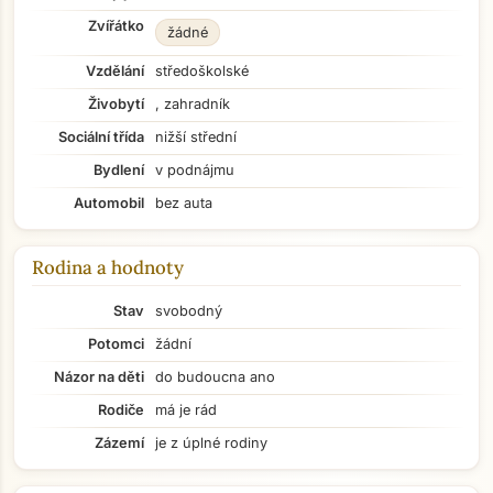
Zvířátko
žádné
Vzdělání
středoškolské
Živobytí
, zahradník
Sociální třída
nižší střední
Bydlení
v podnájmu
Automobil
bez auta
Rodina a hodnoty
Stav
svobodný
Potomci
žádní
Názor na děti
do budoucna ano
Rodiče
má je rád
Zázemí
je z úplné rodiny
Přejít na hlavní obsah