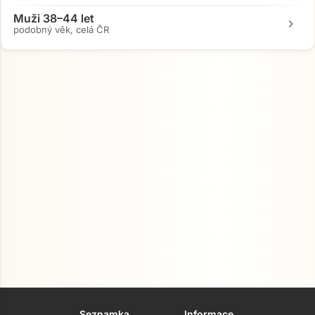
Muži 38–44 let
chevron_right
podobný věk, celá ČR
Seznamka
Informace