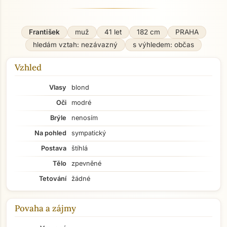
František
muž
41 let
182 cm
PRAHA
hledám vztah: nezávazný
s výhledem: občas
Vzhled
Vlasy
blond
Oči
modré
Brýle
nenosím
Na pohled
sympatický
Postava
štíhlá
Tělo
zpevněné
Tetování
žádné
Povaha a zájmy