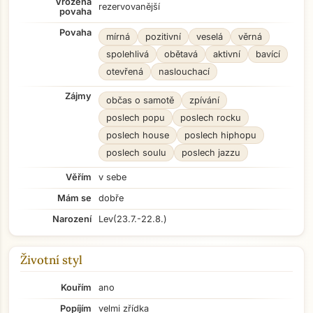
Vrozená
rezervovanější
povaha
Povaha
mírná
pozitivní
veselá
věrná
spolehlivá
obětavá
aktivní
bavící
otevřená
naslouchací
Zájmy
občas o samotě
zpívání
poslech popu
poslech rocku
poslech house
poslech hiphopu
poslech soulu
poslech jazzu
Věřím
v sebe
Mám se
dobře
Narození
Lev
(23.7.-22.8.)
Životní styl
Kouřím
ano
Popíjím
velmi zřídka