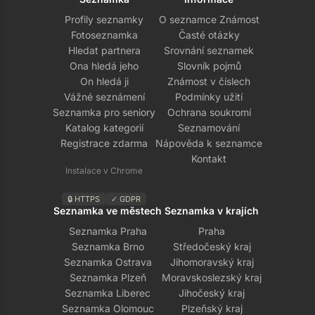
Profily seznamky
O seznamce Známost
Fotoseznamka
Časté otázky
Hledat partnera
Srovnání seznamek
Ona hledá jeho
Slovník pojmů
On hledá ji
Známost v číslech
Vážné seznámení
Podmínky užití
Seznamka pro seniory
Ochrana soukromí
Katalog kategorií
Seznamování
Registrace zdarma
Nápověda k seznamce
Kontakt
Instalace v Chrome
🔒 HTTPS
✓ GDPR
Seznamka ve městech
Seznamka v krajích
Seznamka Praha
Praha
Seznamka Brno
Středočeský kraj
Seznamka Ostrava
Jihomoravský kraj
Seznamka Plzeň
Moravskoslezský kraj
Seznamka Liberec
Jihočeský kraj
Seznamka Olomouc
Plzeňský kraj