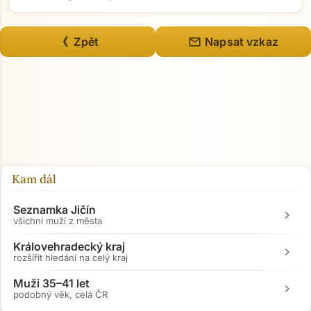
mail
《 Zpět
Napsat vzkaz
Kam dál
Seznamka Jičín
chevron_right
všichni muži z města
Královehradecký kraj
chevron_right
rozšířit hledání na celý kraj
Muži 35–41 let
chevron_right
podobný věk, celá ČR