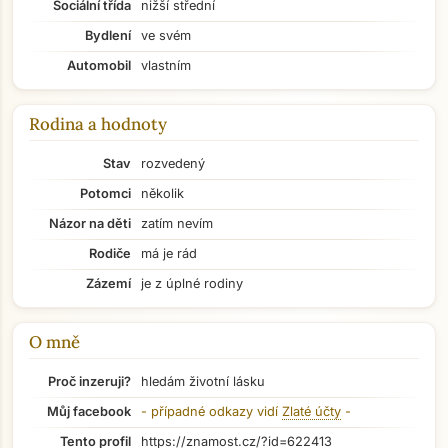
Sociální třída
nižší střední
Bydlení
ve svém
Automobil
vlastním
Rodina a hodnoty
Stav
rozvedený
Potomci
několik
Názor na děti
zatím nevím
Rodiče
má je rád
Zázemí
je z úplné rodiny
O mně
Proč inzeruji?
hledám životní lásku
Přejít na hlavní obsah
Můj facebook
- případné odkazy vidí
Zlaté účty
-
Tento profil
https://znamost.cz/?id=622413