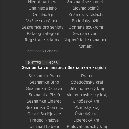
Hledat partnera
Srovnání seznamek
Ona hledá jeho
Slovník pojmů
On hledá ji
Známost v číslech
Vážné seznámení
Podmínky užití
Seznamka pro seniory
Ochrana soukromí
Katalog kategorií
Seznamování
Registrace zdarma
Nápověda k seznamce
Kontakt
Instalace v Chrome
🔒 HTTPS
✓ GDPR
Seznamka ve městech
Seznamka v krajích
Seznamka Praha
Praha
Seznamka Brno
Středočeský kraj
Seznamka Ostrava
Jihomoravský kraj
Seznamka Plzeň
Moravskoslezský kraj
Seznamka Liberec
Jihočeský kraj
Seznamka Olomouc
Plzeňský kraj
České Budějovice
Ústecký kraj
Hradec Králové
Liberecký kraj
Ústí nad Labem
Královéhradecký kraj