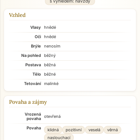
s výhledem: navždy
Vzhled
Vlasy
hnědé
Oči
hnědé
Brýle
nenosím
Na pohled
běžný
Postava
běžná
Tělo
běžné
Tetování
malinké
Povaha a zájmy
Vrozená
otevřená
povaha
Povaha
klidná
pozitivní
veselá
věrná
naslouchací