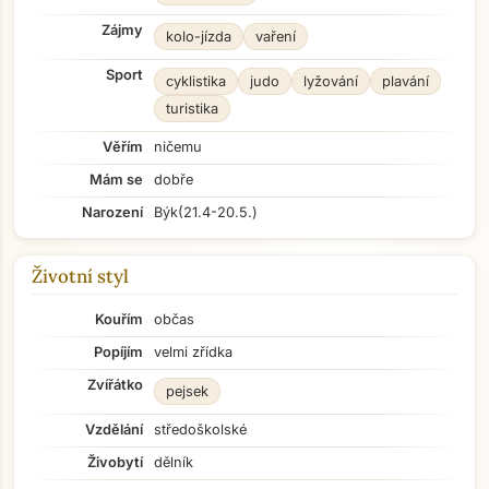
Zájmy
kolo-jízda
vaření
Sport
cyklistika
judo
lyžování
plavání
turistika
Věřím
ničemu
Mám se
dobře
Narození
Býk
(21.4-20.5.)
Životní styl
Kouřím
občas
Popíjím
velmi zřídka
Zvířátko
pejsek
Vzdělání
středoškolské
Živobytí
dělník