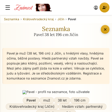
Známost
☰
person_add
account_circle
Seznamka
Královehradecký kraj
Jičín
Pavel
Seznamka
✕
Pavel 38 let 196 cm Jičín
Pavel je muž (38 let, 196 cm) z Jičín, s hnědými vlasy, hnědýma
očima, běžné postavy. Hledá partnerský vztah navždy. Pavel se
popisuje jako klidný, pozitivní, veselý, věrný a naslouchající.
Mezi jeho zájmy patří jízda na kole a vaření. Věnuje se cyklistice,
judu a lyžování. Je se středoškolským vzděláním. Registrace a
komunikace na seznamce Znamost.cz je zdarma.
Pavel
muž
38 let
196 cm
Královehradecký kraj (Jičín)
hledám vztah: partnerský