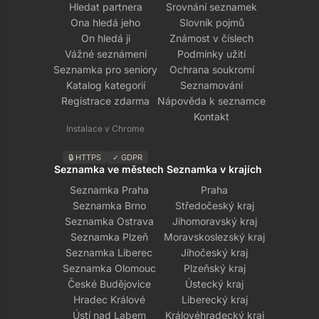
Hledat partnera
Srovnání seznamek
Ona hledá jeho
Slovník pojmů
On hledá ji
Známost v číslech
Vážné seznámení
Podmínky užití
Seznamka pro seniory
Ochrana soukromí
Katalog kategorií
Seznamování
Registrace zdarma
Nápověda k seznamce
Kontakt
Instalace v Chrome
🔒 HTTPS
✓ GDPR
Seznamka ve městech
Seznamka v krajích
Seznamka Praha
Praha
Seznamka Brno
Středočeský kraj
Seznamka Ostrava
Jihomoravský kraj
Seznamka Plzeň
Moravskoslezský kraj
Seznamka Liberec
Jihočeský kraj
Seznamka Olomouc
Plzeňský kraj
České Budějovice
Ústecký kraj
Hradec Králové
Liberecký kraj
Ústí nad Labem
Královéhradecký kraj