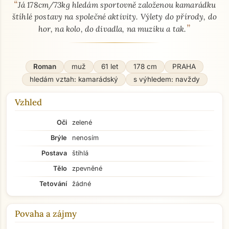
“
O mně - seznamka profil
Já 178cm/73kg hledám sportovně založenou kamarádku
štíhlé postavy na společné aktivity. Výlety do přírody, do
”
hor, na kolo, do divadla, na muziku a tak.
Roman
muž
61 let
178 cm
PRAHA
hledám vztah: kamarádský
s výhledem: navždy
Vzhled
Oči
zelené
Brýle
nenosím
Postava
štíhlá
Tělo
zpevněné
Tetování
žádné
Povaha a zájmy