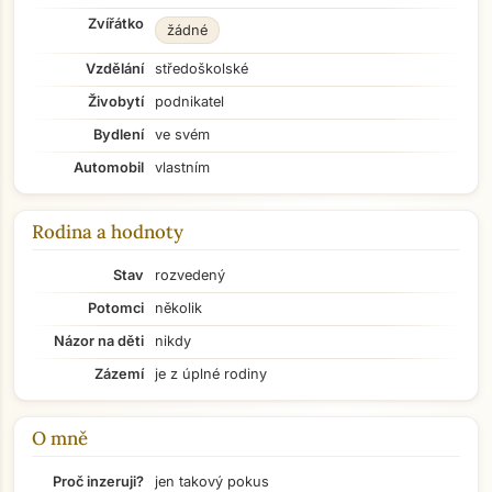
Zvířátko
žádné
Vzdělání
středoškolské
Živobytí
podnikatel
Bydlení
ve svém
Automobil
vlastním
Rodina a hodnoty
Stav
rozvedený
Potomci
několik
Názor na děti
nikdy
Zázemí
je z úplné rodiny
O mně
Přejít na hlavní obsah
Proč inzeruji?
jen takový pokus