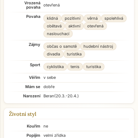
Vrozená
otevřená
povaha
Povaha
klidná
pozitivní
věrná
spolehlivá
obětavá
aktivní
otevřená
naslouchací
Zájmy
občas o samotě
hudební nástroj
divadla
turistika
Sport
cyklistika
tenis
turistika
Věřím
v sebe
Mám se
dobře
Narození
Beran
(20.3.-20.4.)
Životní styl
Kouřím
ne
Popíjím
velmi zřídka