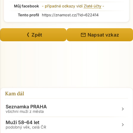
Můj facebook
- případné odkazy vidí
Zlaté účty
-
Tento profil
https://znamost.cz/?id=622414
mail
《 Zpět
Napsat vzkaz
Kam dál
Seznamka PRAHA
chevron_right
všichni muži z města
Muži 58–64 let
chevron_right
podobný věk, celá ČR