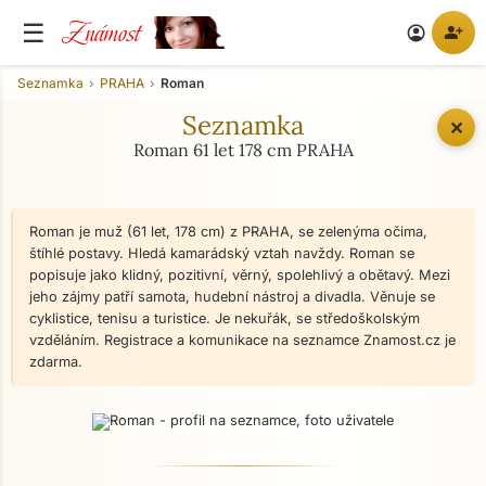
Známost
☰
person_add
account_circle
Seznamka
PRAHA
Roman
Seznamka
✕
Roman 61 let 178 cm PRAHA
Roman je muž (61 let, 178 cm) z PRAHA, se zelenýma očima,
štíhlé postavy. Hledá kamarádský vztah navždy. Roman se
popisuje jako klidný, pozitivní, věrný, spolehlivý a obětavý. Mezi
jeho zájmy patří samota, hudební nástroj a divadla. Věnuje se
cyklistice, tenisu a turistice. Je nekuřák, se středoškolským
vzděláním. Registrace a komunikace na seznamce Znamost.cz je
zdarma.