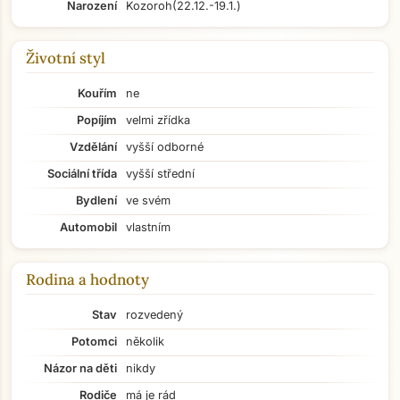
Narození
Kozoroh
(22.12.-19.1.)
Životní styl
Kouřím
ne
Popíjím
velmi zřídka
Vzdělání
vyšší odborné
Sociální třída
vyšší střední
Bydlení
ve svém
Automobil
vlastním
Rodina a hodnoty
Stav
rozvedený
Potomci
několik
Názor na děti
nikdy
Rodiče
má je rád