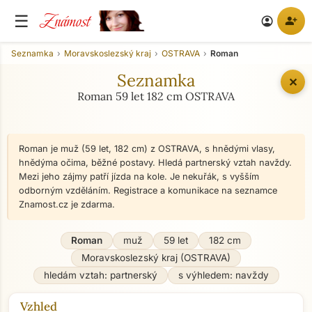
Známost
☰
person_add
account_circle
Seznamka
Moravskoslezský kraj
OSTRAVA
Roman
Seznamka
✕
Roman 59 let 182 cm OSTRAVA
Roman je muž (59 let, 182 cm) z OSTRAVA, s hnědými vlasy,
hnědýma očima, běžné postavy. Hledá partnerský vztah navždy.
Mezi jeho zájmy patří jízda na kole. Je nekuřák, s vyšším
odborným vzděláním. Registrace a komunikace na seznamce
Znamost.cz je zdarma.
Roman
muž
59 let
182 cm
Moravskoslezský kraj (OSTRAVA)
hledám vztah: partnerský
s výhledem: navždy
Vzhled