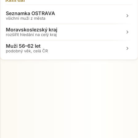
Seznamka OSTRAVA
chevron_right
všichni muži z města
Moravskoslezský kraj
chevron_right
rozšířit hledání na celý kraj
Muži 56–62 let
chevron_right
podobný věk, celá ČR