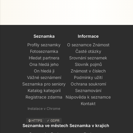
Seznamka
Informace
Profily seznamky
O seznamce Známost
Fotoseznamka
Časté otázky
Hledat partnera
Srovnání seznamek
Ona hledá jeho
Slovník pojmů
On hledá ji
Známost v číslech
Vážné seznámení
Podmínky užití
Seznamka pro seniory
Ochrana soukromí
Katalog kategorií
Seznamování
Registrace zdarma
Nápověda k seznamce
Kontakt
Instalace v Chrome
🔒 HTTPS
✓ GDPR
Seznamka ve městech
Seznamka v krajích