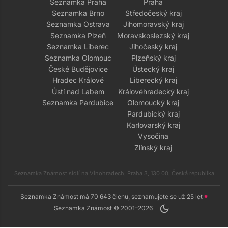
Seznamka Praha
Praha
Seznamka Brno
Středočeský kraj
Seznamka Ostrava
Jihomoravský kraj
Seznamka Plzeň
Moravskoslezský kraj
Seznamka Liberec
Jihočeský kraj
Seznamka Olomouc
Plzeňský kraj
České Budějovice
Ústecký kraj
Hradec Králové
Liberecký kraj
Ústí nad Labem
Královéhradecký kraj
Seznamka Pardubice
Olomoucký kraj
Pardubický kraj
Karlovarský kraj
Vysočina
Zlínský kraj
Seznamka Známost sídlí na Vinohradech, Praha 3, 130 00, Česká republika
Seznamka Známost má 70 643 členů, seznamujete se už 25 let
♥
dark_mode
Seznamka Známost © 2001–2026