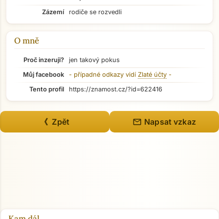
Zázemí
rodiče se rozvedli
O mně
Proč inzeruji?
jen takový pokus
Můj facebook
- případné odkazy vidí
Zlaté účty
-
Tento profil
https://znamost.cz/?id=622416
mail
《 Zpět
Napsat vzkaz
Přejít na hlavní obsah
Kam dál