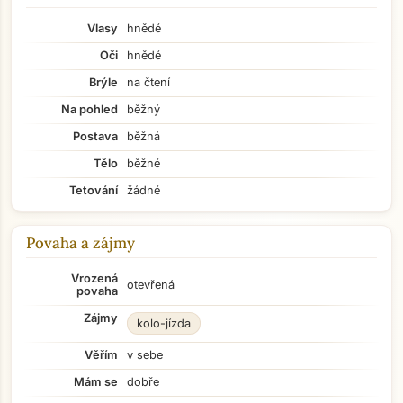
Vlasy
hnědé
Oči
hnědé
Brýle
na čtení
Na pohled
běžný
Postava
běžná
Tělo
běžné
Tetování
žádné
Povaha a zájmy
Vrozená
otevřená
povaha
Zájmy
kolo-jízda
Věřím
v sebe
Mám se
dobře