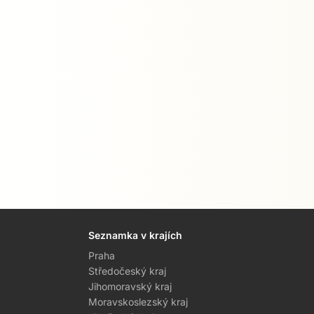
Seznamka v krajích
Praha
Středočeský kraj
Jihomoravský kraj
Moravskoslezský kraj