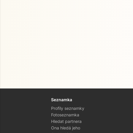
Seznamka
Profily seznamky
Fotoseznamka
Hledat partnera
Ona hledá jeho