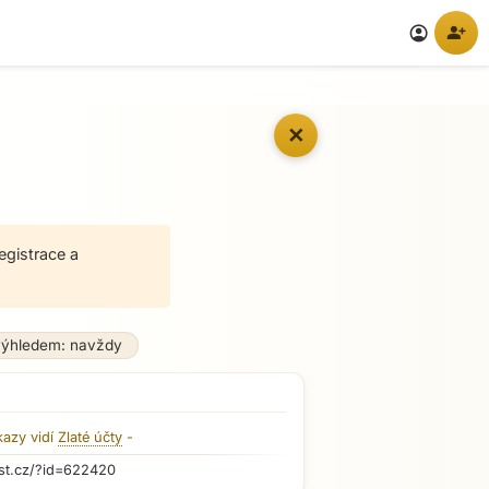
person_add
account_circle
✕
egistrace a
výhledem: navždy
kazy vidí
Zlaté účty
-
st.cz/?id=622420