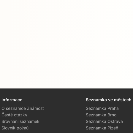
Informace
Seznamka ve městech
O seznamce Známost
Seznamka Praha
Časté otázky
Seznamka Brno
Srovnání seznamek
Seznamka Ostrava
Slovník pojmů
Seznamka Plzeň