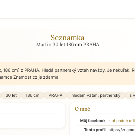
Seznamka
Martin 30 let 186 cm PRAHA
et, 186 cm) z PRAHA. Hledá partnerský vztah navždy. Je nekuřák. R
namce Znamost.cz je zdarma.
30 let
186 cm
PRAHA
hledám vztah: partnerský
s 
O mně
Můj facebook
- případné od
Tento profil
https://znamo