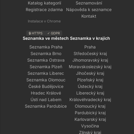
Katalog kategorií
Seznamování
Registrace zdarma
Nápověda k seznamce
Kontakt
Instalace v Chrome
🔒 HTTPS
✓ GDPR
Seznamka ve městech
Seznamka v krajích
Seznamka Praha
Praha
Seznamka Brno
Středočeský kraj
Seznamka Ostrava
Jihomoravský kraj
Seznamka Plzeň
Moravskoslezský kraj
Seznamka Liberec
Jihočeský kraj
Seznamka Olomouc
Plzeňský kraj
České Budějovice
Ústecký kraj
Hradec Králové
Liberecký kraj
Ústí nad Labem
Královéhradecký kraj
Seznamka Pardubice
Olomoucký kraj
Pardubický kraj
Karlovarský kraj
Vysočina
Zlínský kraj