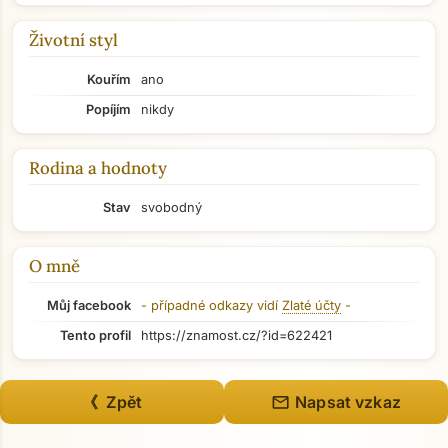
Životní styl
Kouřím
ano
Popíjím
nikdy
Rodina a hodnoty
Stav
svobodný
O mně
Můj facebook
- případné odkazy vidí
Zlaté účty
-
Tento profil
https://znamost.cz/?id=622421
mail
《 Zpět
Napsat vzkaz