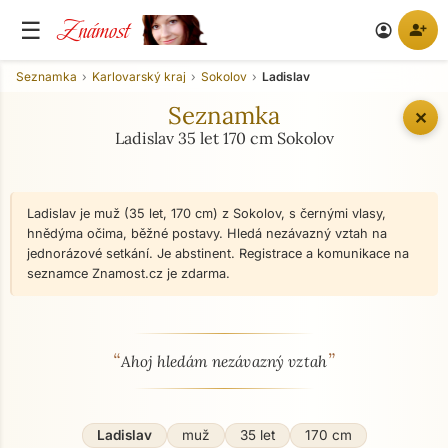
Známost
☰
person_add
account_circle
Seznamka
Karlovarský kraj
Sokolov
Ladislav
Seznamka
✕
Ladislav 35 let 170 cm Sokolov
Ladislav je muž (35 let, 170 cm) z Sokolov, s černými vlasy,
hnědýma očima, běžné postavy. Hledá nezávazný vztah na
jednorázové setkání. Je abstinent. Registrace a komunikace na
seznamce Znamost.cz je zdarma.
“
”
O mně - seznamka profil
Ahoj hledám nezávazný vztah
Ladislav
muž
35 let
170 cm