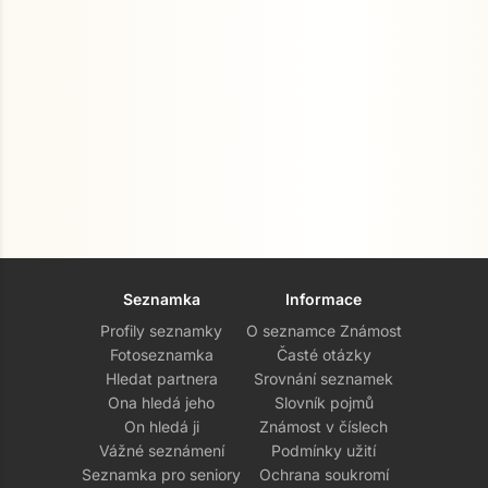
Seznamka
Informace
Profily seznamky
O seznamce Známost
Fotoseznamka
Časté otázky
Hledat partnera
Srovnání seznamek
Ona hledá jeho
Slovník pojmů
On hledá ji
Známost v číslech
Vážné seznámení
Podmínky užití
Seznamka pro seniory
Ochrana soukromí