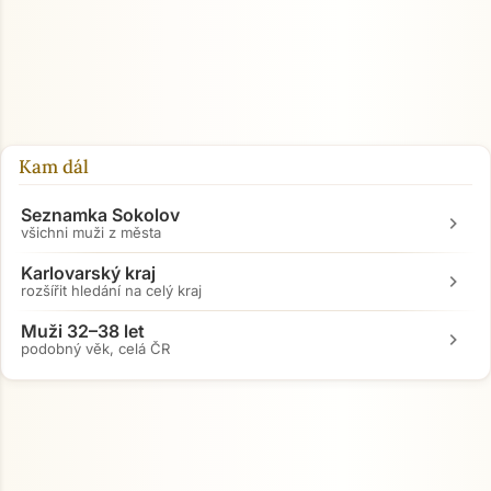
Přejít na hlavní obsah
Kam dál
Seznamka Sokolov
chevron_right
všichni muži z města
Karlovarský kraj
chevron_right
rozšířit hledání na celý kraj
Muži 32–38 let
chevron_right
podobný věk, celá ČR