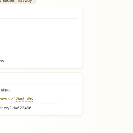
ýhledem: navždy
iny
 lásku
kazy vidí
Zlaté účty
-
st.cz/?id=622466