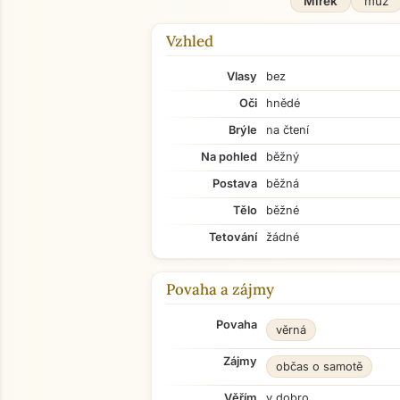
Mirek
muž
Vzhled
Vlasy
bez
Oči
hnědé
Brýle
na čtení
Na pohled
běžný
Postava
běžná
Tělo
běžné
Tetování
žádné
Povaha a zájmy
Povaha
věrná
Zájmy
občas o samotě
Věřím
v dobro