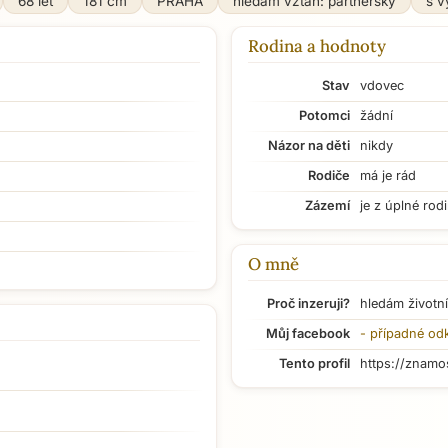
68 let
181 cm
PRAHA
hledám vztah: partnerský
s v
Rodina a hodnoty
Stav
vdovec
Potomci
žádní
Názor na děti
nikdy
Rodiče
má je rád
Zázemí
je z úplné rod
O mně
Proč inzeruji?
hledám životní
Můj facebook
- případné od
Tento profil
https://znamo