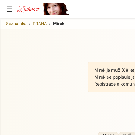
Známost
☰
Seznamka
PRAHA
Mirek
Mirek je muž (68 le
Mirek se popisuje j
Registrace a komun
O mně