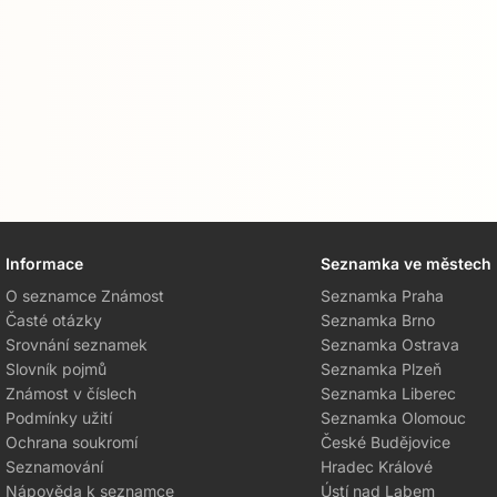
Informace
Seznamka ve městech
O seznamce Známost
Seznamka Praha
Časté otázky
Seznamka Brno
Srovnání seznamek
Seznamka Ostrava
Slovník pojmů
Seznamka Plzeň
Známost v číslech
Seznamka Liberec
Podmínky užití
Seznamka Olomouc
Ochrana soukromí
České Budějovice
Seznamování
Hradec Králové
Nápověda k seznamce
Ústí nad Labem