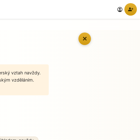
person_add
account_circle
✕
erský vztah navždy.
lským vzděláním.