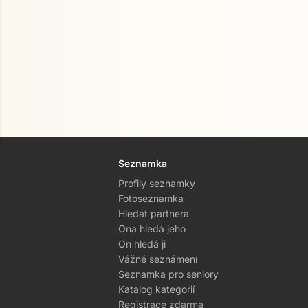
Seznamka
Profily seznamky
Fotoseznamka
Hledat partnera
Ona hledá jeho
On hledá ji
Vážné seznámení
Seznamka pro seniory
Katalog kategorií
Registrace zdarma