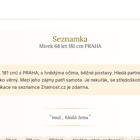
Seznamka
Mirek 68 let 181 cm PRAHA
t, 181 cm) z PRAHA, s hnědýma očima, běžné postavy. Hledá partn
ako věrný. Mezi jeho zájmy patří samota. Je nekuřák, se středoško
ikace na seznamce Znamost.cz je zdarma.
“
”
 - seznamka profil
muž , hledá ženu