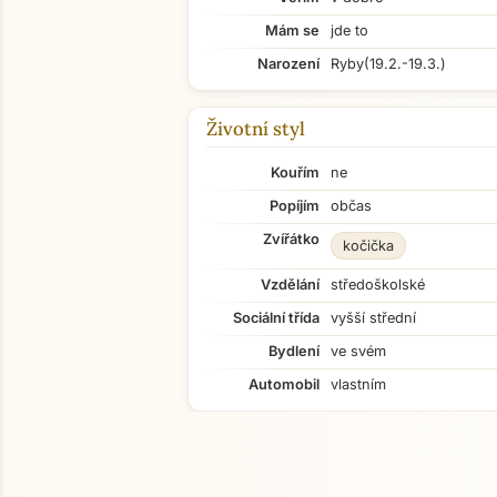
Mám se
jde to
Narození
Ryby
(19.2.-19.3.)
Životní styl
Kouřím
ne
Popíjím
občas
Zvířátko
kočička
Vzdělání
středoškolské
Sociální třída
vyšší střední
Bydlení
ve svém
Automobil
vlastním