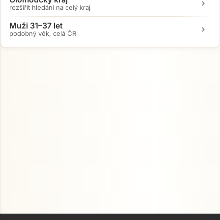
chevron_right
rozšířit hledání na celý kraj
Muži 31–37 let
chevron_right
podobný věk, celá ČR