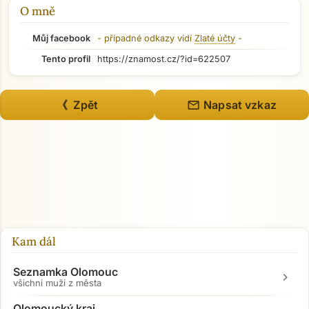
O mně
Můj facebook
- případné odkazy vidí
Zlaté účty
-
Tento profil
https://znamost.cz/?id=622507
mail
《 Zpět
Napsat vzkaz
Kam dál
Seznamka Olomouc
chevron_right
všichni muži z města
Přejít na hlavní obsah
Olomoucký kraj