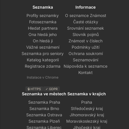
Seznamka
Informace
Profily seznamky
O seznamce Známost
Fotoseznamka
Časté otázky
Hledat partnera
Srovnání seznamek
Ona hledá jeho
Slovník pojmů
On hledá ji
Známost v číslech
Vážné seznámení
Podmínky užití
Seznamka pro seniory
Ochrana soukromí
Katalog kategorií
Seznamování
Registrace zdarma
Nápověda k seznamce
Kontakt
Instalace v Chrome
🔒 HTTPS
✓ GDPR
Seznamka ve městech
Seznamka v krajích
Seznamka Praha
Praha
Seznamka Brno
Středočeský kraj
Seznamka Ostrava
Jihomoravský kraj
Seznamka Plzeň
Moravskoslezský kraj
Seznamka Liberec
Jihočeský kraj