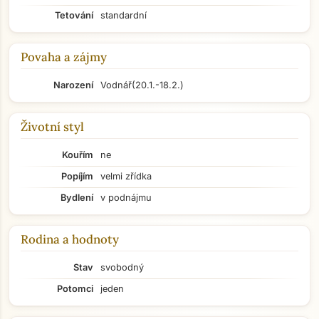
Tetování
standardní
Povaha a zájmy
Narození
Vodnář
(20.1.-18.2.)
Životní styl
Kouřím
ne
Popíjím
velmi zřídka
Bydlení
v podnájmu
Rodina a hodnoty
Stav
svobodný
Potomci
jeden