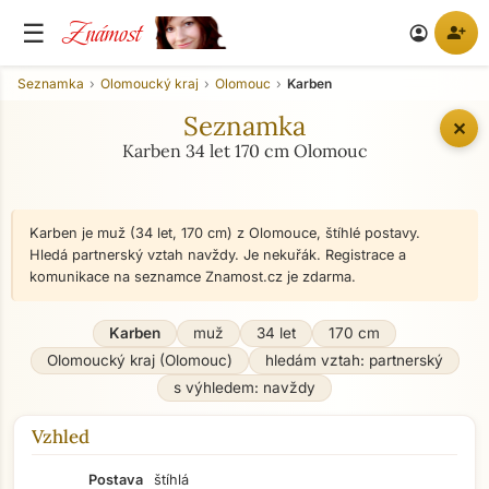
Známost
☰
person_add
account_circle
Seznamka
Olomoucký kraj
Olomouc
Karben
Seznamka
✕
Karben 34 let 170 cm Olomouc
Karben je muž (34 let, 170 cm) z Olomouce, štíhlé postavy.
Hledá partnerský vztah navždy. Je nekuřák. Registrace a
komunikace na seznamce Znamost.cz je zdarma.
Karben
muž
34 let
170 cm
Olomoucký kraj (Olomouc)
hledám vztah: partnerský
s výhledem: navždy
Vzhled
Postava
štíhlá