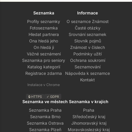
Seznamka
Informace
Profily seznamky
O seznamce Známost
Fotoseznamka
Časté otázky
Hledat partnera
Srovnání seznamek
Ona hledá jeho
Slovník pojmů
On hledá ji
Známost v číslech
Vážné seznámení
Podmínky užití
Seznamka pro seniory
Ochrana soukromí
Katalog kategorií
Seznamování
Registrace zdarma
Nápověda k seznamce
Kontakt
Instalace v Chrome
🔒 HTTPS
✓ GDPR
Seznamka ve městech
Seznamka v krajích
Seznamka Praha
Praha
Seznamka Brno
Středočeský kraj
Seznamka Ostrava
Jihomoravský kraj
Seznamka Plzeň
Moravskoslezský kraj