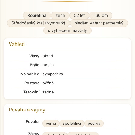
Kopretina
žena
52 let
160 cm
Středočeský kraj (Nymburk)
hledám vztah: partnerský
s výhledem: navždy
Vzhled
Vlasy
blond
Brýle
nosím
Na pohled
sympatická
Postava
běžná
Tetování
žádné
Povaha a zájmy
Povaha
věrná
spolehlivá
pečlivá
Zájmy