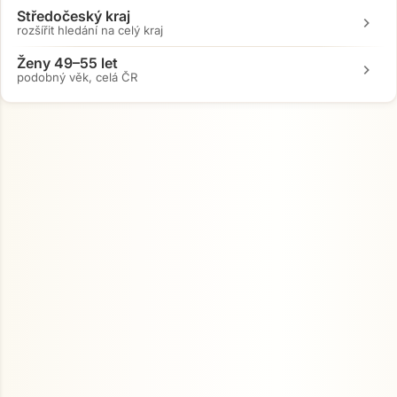
Středočeský kraj
chevron_right
rozšířit hledání na celý kraj
Ženy 49–55 let
chevron_right
podobný věk, celá ČR