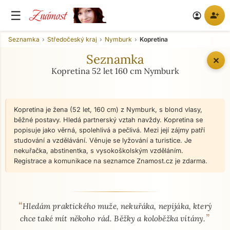
Známost
☰
person_add
account_circle
Seznamka
Středočeský kraj
Nymburk
Kopretina
Seznamka
✕
Kopretina 52 let 160 cm Nymburk
Kopretina je žena (52 let, 160 cm) z Nymburk, s blond vlasy,
běžné postavy. Hledá partnerský vztah navždy. Kopretina se
popisuje jako věrná, spolehlivá a pečlivá. Mezi její zájmy patří
studování a vzdělávání. Věnuje se lyžování a turistice. Je
nekuřačka, abstinentka, s vysokoškolským vzděláním.
Registrace a komunikace na seznamce Znamost.cz je zdarma.
“
O mně - seznamka profil
Hledám praktického muže, nekuřáka, nepijáka, který
”
chce také mít někoho rád. Běžky a koloběžka vítány.