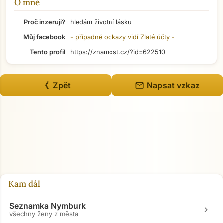
O mně
Proč inzeruji?
hledám životní lásku
Můj facebook
- případné odkazy vidí
Zlaté účty
-
Tento profil
https://znamost.cz/?id=622510
mail
《 Zpět
Napsat vzkaz
Přejít na hlavní obsah
Kam dál
Seznamka Nymburk
chevron_right
všechny ženy z města