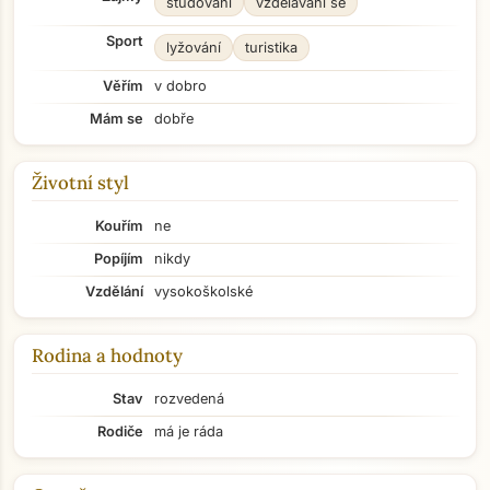
studování
vzdělávání se
Sport
lyžování
turistika
Věřím
v dobro
Mám se
dobře
Životní styl
Kouřím
ne
Popíjím
nikdy
Vzdělání
vysokoškolské
Rodina a hodnoty
Stav
rozvedená
Rodiče
má je ráda