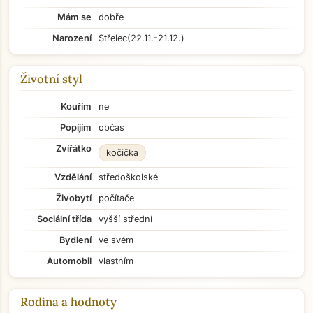
Mám se
dobře
Narození
Střelec
(22.11.-21.12.)
Životní styl
Kouřím
ne
Popíjím
občas
Zvířátko
kočička
Vzdělání
středoškolské
Živobytí
počítače
Sociální třída
vyšší střední
Bydlení
ve svém
Automobil
vlastním
Rodina a hodnoty