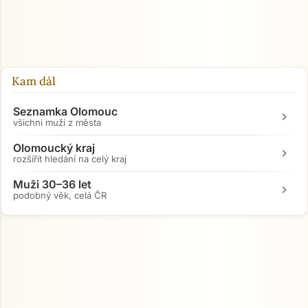
Kam dál
Seznamka Olomouc
chevron_right
všichni muži z města
Olomoucký kraj
chevron_right
rozšířit hledání na celý kraj
Muži 30–36 let
chevron_right
podobný věk, celá ČR