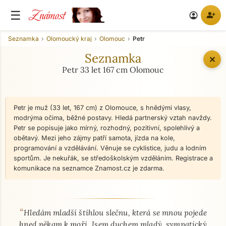
Známost
☰
person_add
account_circle
Seznamka
Olomoucký kraj
Olomouc
Petr
Seznamka
✕
Petr 33 let 167 cm Olomouc
Petr je muž (33 let, 167 cm) z Olomouce, s hnědými vlasy,
modrýma očima, běžné postavy. Hledá partnerský vztah navždy.
Petr se popisuje jako mírný, rozhodný, pozitivní, spolehlivý a
obětavý. Mezi jeho zájmy patří samota, jízda na kole,
programování a vzdělávání. Věnuje se cyklistice, judu a lodním
sportům. Je nekuřák, se středoškolským vzděláním. Registrace a
komunikace na seznamce Znamost.cz je zdarma.
“
O mně - seznamka profil
Hledám mladší štíhlou slečnu, která se mnou pojede
hned někam k moři. Jsem duchem mladý, sympatický