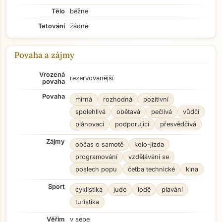
Tělo
běžné
Tetování
žádné
Povaha a zájmy
Vrozená
rezervovanější
povaha
Povaha
mírná
rozhodná
pozitivní
spolehlivá
obětavá
pečlivá
vůdčí
plánovací
podporující
přesvědčivá
Zájmy
občas o samotě
kolo-jízda
programování
vzdělávání se
poslech popu
četba technické
kina
Sport
cyklistika
judo
lodě
plavání
turistika
Věřím
v sebe