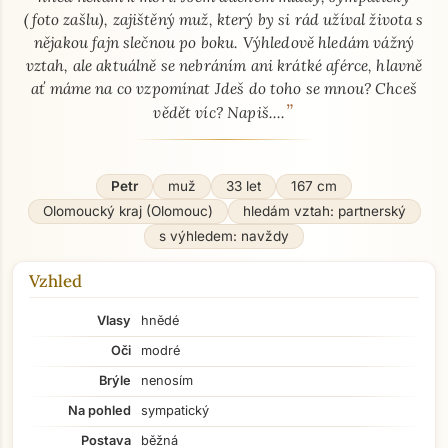
(foto zašlu), zajištěný muž, který by si rád užíval života s
nějakou fajn slečnou po boku. Výhledově hledám vážný
vztah, ale aktuálně se nebráním ani krátké aférce, hlavně
ať máme na co vzpomínat Jdeš do toho se mnou? Chceš
”
vědět víc? Napiš....
Petr
muž
33 let
167 cm
Olomoucký kraj (Olomouc)
hledám vztah: partnerský
s výhledem: navždy
Vzhled
Vlasy
hnědé
Oči
modré
Brýle
nenosím
Na pohled
sympatický
Postava
běžná