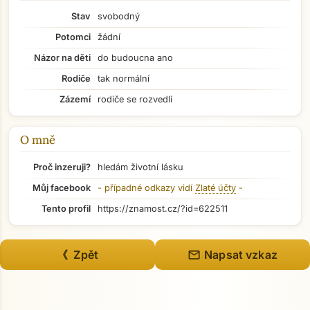
Stav
svobodný
Potomci
žádní
Názor na děti
do budoucna ano
Přejít na hlavní obsah
Rodiče
tak normální
Zázemí
rodiče se rozvedli
O mně
Proč inzeruji?
hledám životní lásku
Můj facebook
- případné odkazy vidí
Zlaté účty
-
Tento profil
https://znamost.cz/?id=622511
mail
《 Zpět
Napsat vzkaz