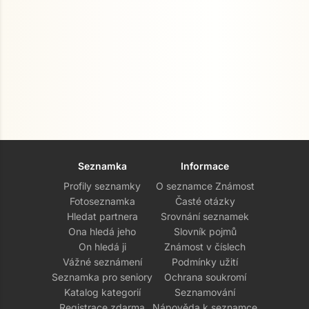
Seznamka
Informace
Profily seznamky
O seznamce Známost
Fotoseznamka
Časté otázky
Hledat partnera
Srovnání seznamek
Ona hledá jeho
Slovník pojmů
On hledá ji
Známost v číslech
Vážné seznámení
Podmínky užití
Seznamka pro seniory
Ochrana soukromí
Katalog kategorií
Seznamování
Registrace zdarma
Nápověda k seznamce