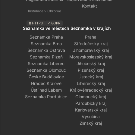
Kontakt
Instalace v Chrome
🔒 HTTPS
✓ GDPR
Seznamka ve městech
Seznamka v krajích
Seznamka Praha
Praha
Seznamka Brno
Středočeský kraj
Seznamka Ostrava
Jihomoravský kraj
Seznamka Plzeň
Moravskoslezský kraj
Seznamka Liberec
Jihočeský kraj
Seznamka Olomouc
Plzeňský kraj
České Budějovice
Ústecký kraj
Hradec Králové
Liberecký kraj
Ústí nad Labem
Královéhradecký kraj
Seznamka Pardubice
Olomoucký kraj
Pardubický kraj
Karlovarský kraj
Vysočina
Zlínský kraj