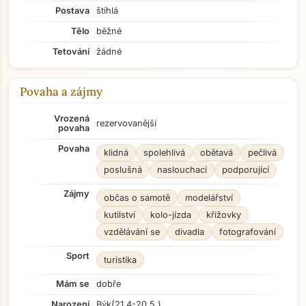
Postava
štíhlá
Tělo
běžné
Tetování
žádné
Povaha a zájmy
Vrozená
rezervovanější
povaha
Povaha
klidná
spolehlivá
obětavá
pečlivá
poslušná
naslouchací
podporující
Zájmy
občas o samotě
modelářství
kutilství
kolo-jízda
křížovky
vzdělávání se
divadla
fotografování
Sport
turistika
Mám se
dobře
Narození
Býk
(21.4-20.5.)