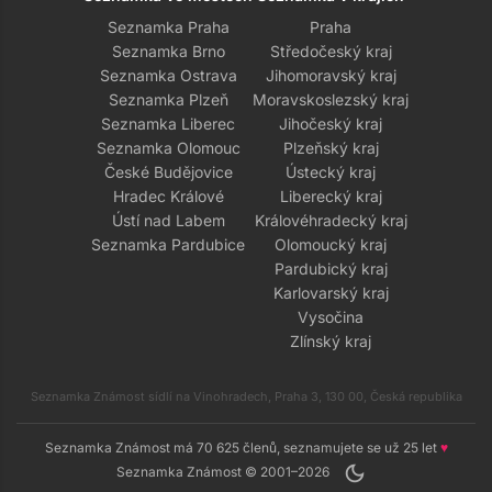
Seznamka Praha
Praha
Seznamka Brno
Středočeský kraj
Seznamka Ostrava
Jihomoravský kraj
Seznamka Plzeň
Moravskoslezský kraj
Seznamka Liberec
Jihočeský kraj
Seznamka Olomouc
Plzeňský kraj
České Budějovice
Ústecký kraj
Hradec Králové
Liberecký kraj
Ústí nad Labem
Královéhradecký kraj
Seznamka Pardubice
Olomoucký kraj
Pardubický kraj
Karlovarský kraj
Vysočina
Zlínský kraj
Seznamka Známost sídlí na Vinohradech, Praha 3, 130 00, Česká republika
Seznamka Známost má 70 625 členů, seznamujete se už 25 let
♥
dark_mode
Seznamka Známost © 2001–2026