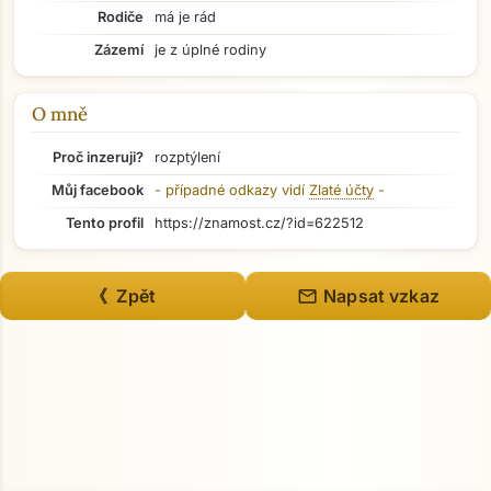
Rodiče
má je rád
Zázemí
je z úplné rodiny
Přejít na hlavní obsah
O mně
Proč inzeruji?
rozptýlení
Můj facebook
- případné odkazy vidí
Zlaté účty
-
Tento profil
https://znamost.cz/?id=622512
mail
《 Zpět
Napsat vzkaz