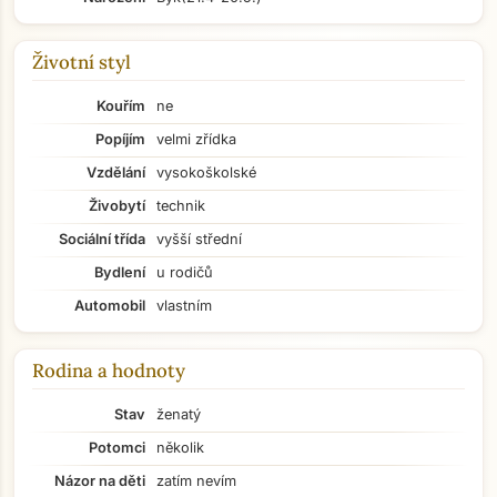
Životní styl
Kouřím
ne
Popíjím
velmi zřídka
Vzdělání
vysokoškolské
Živobytí
technik
Sociální třída
vyšší střední
Bydlení
u rodičů
Automobil
vlastním
Rodina a hodnoty
Stav
ženatý
Potomci
několik
Názor na děti
zatím nevím