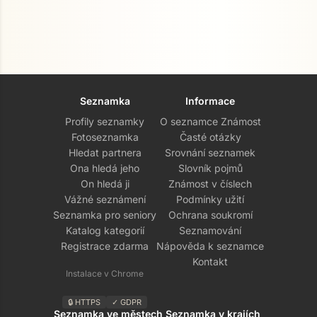
Seznamka
Informace
Profily seznamky
O seznamce Známost
Fotoseznamka
Časté otázky
Hledat partnera
Srovnání seznamek
Ona hledá jeho
Slovník pojmů
On hledá ji
Známost v číslech
Vážné seznámení
Podmínky užití
Seznamka pro seniory
Ochrana soukromí
Katalog kategorií
Seznamování
Registrace zdarma
Nápověda k seznamce
Kontakt
Instalace v Chrome
🔒 HTTPS
✓ GDPR
Seznamka ve městech
Seznamka v krajích