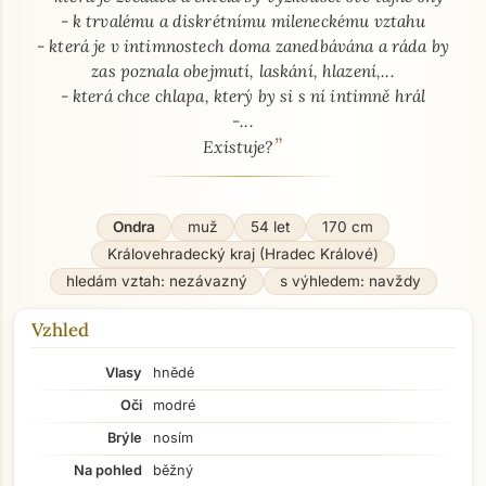
- k trvalému a diskrétnímu mileneckému vztahu
- která je v intimnostech doma zanedbávána a ráda by
zas poznala obejmutí, laskání, hlazení,...
- která chce chlapa, který by si s ní intimně hrál
-...
”
Existuje?
Ondra
muž
54 let
170 cm
Královehradecký kraj (Hradec Králové)
hledám vztah: nezávazný
s výhledem: navždy
Vzhled
Vlasy
hnědé
Oči
modré
Brýle
nosím
Na pohled
běžný