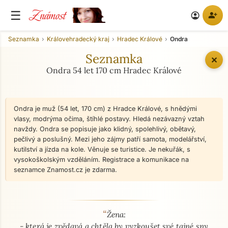
Známost
☰
person_add
account_circle
Seznamka
Královehradecký kraj
Hradec Králové
Ondra
Seznamka
✕
Ondra 54 let 170 cm Hradec Králové
Ondra je muž (54 let, 170 cm) z Hradce Králové, s hnědými
vlasy, modrýma očima, štíhlé postavy. Hledá nezávazný vztah
navždy. Ondra se popisuje jako klidný, spolehlivý, obětavý,
pečlivý a poslušný. Mezi jeho zájmy patří samota, modelářství,
kutilství a jízda na kole. Věnuje se turistice. Je nekuřák, s
vysokoškolským vzděláním. Registrace a komunikace na
seznamce Znamost.cz je zdarma.
“
O mně - seznamka profil
Žena:
- která je zvědavá a chtěla by vyzkoušet své tajné sny