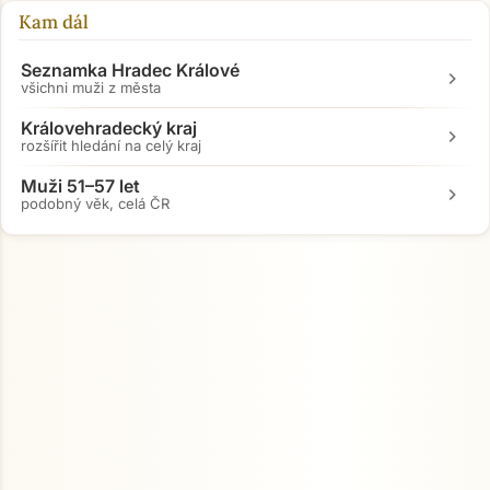
Kam dál
Seznamka Hradec Králové
chevron_right
všichni muži z města
Královehradecký kraj
chevron_right
rozšířit hledání na celý kraj
Muži 51–57 let
chevron_right
podobný věk, celá ČR