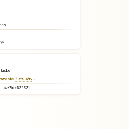
ano
iny
 lásku
kazy vidí
Zlaté účty
-
st.cz/?id=622521