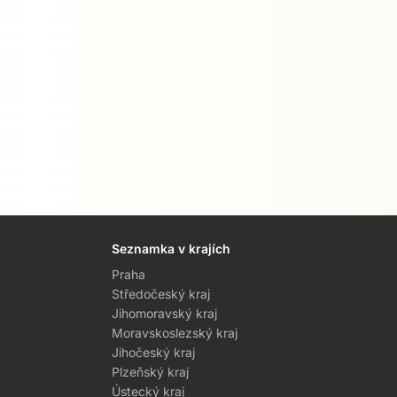
Seznamka v krajích
Praha
Středočeský kraj
Jihomoravský kraj
Moravskoslezský kraj
Jihočeský kraj
Plzeňský kraj
Ústecký kraj