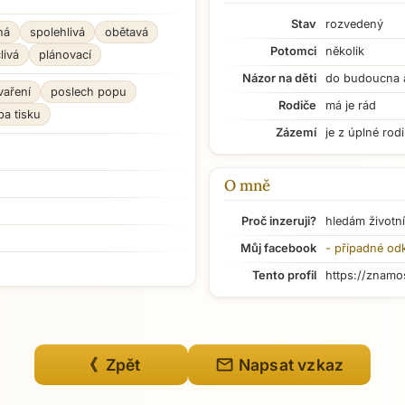
Stav
rozvedený
ná
spolehlivá
obětavá
Potomci
několik
livá
plánovací
Názor na děti
do budoucna 
vaření
poslech popu
Rodiče
má je rád
ba tisku
Zázemí
je z úplné rod
O mně
Proč inzeruji?
hledám životní
Můj facebook
- případné od
Tento profil
https://znamo
mail
《 Zpět
Napsat vzkaz
Přejít na hlavní obsah