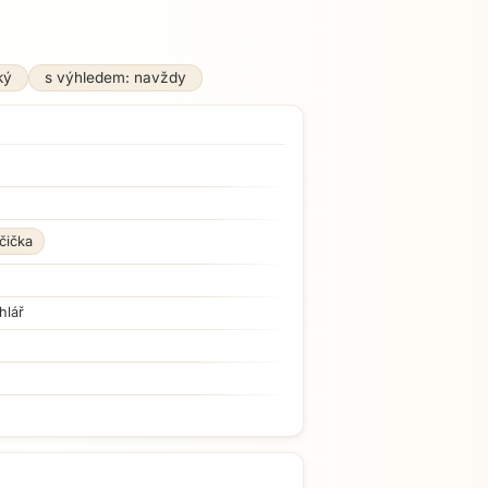
ký
s výhledem: navždy
čička
hlář