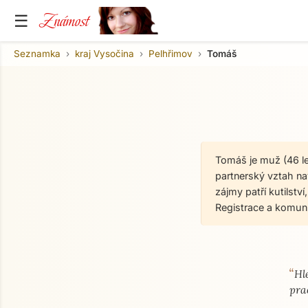
Známost
☰
Seznamka
kraj Vysočina
Pelhřimov
Tomáš
Tomáš je muž (46 le
partnerský vztah na
zájmy patří kutilstv
Registrace a komun
“
O mně
Hl
pra