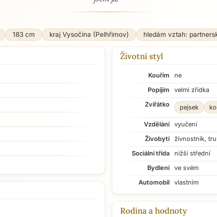
183 cm
kraj Vysočina (Pelhřimov)
hledám vztah: partners
Životní styl
Kouřím
ne
Popíjím
velmi zřídka
Zvířátko
pejsek
ko
Vzdělání
vyučení
Živobytí
živnostník, tru
Sociální třída
nižší střední
Bydlení
ve svém
Automobil
vlastním
Rodina a hodnoty