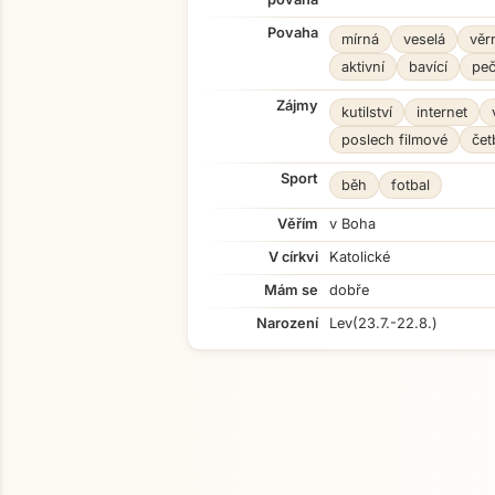
Povaha
mírná
veselá
věr
aktivní
bavící
peč
Zájmy
kutilství
internet
poslech filmové
čet
Sport
běh
fotbal
Věřím
v Boha
V církvi
Katolické
Mám se
dobře
Narození
Lev
(23.7.-22.8.)