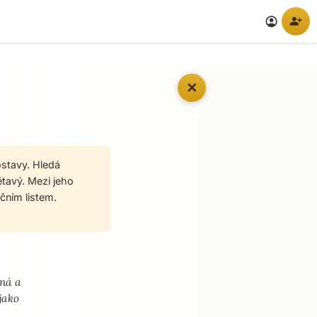
person_add
account_circle
✕
ostavy. Hledá
ětavý. Mezi jeho
učním listem.
dná a
jako