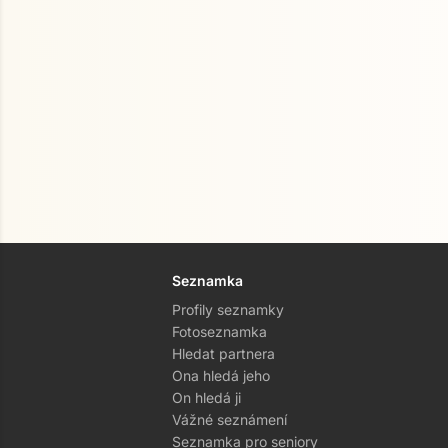
Seznamka
Profily seznamky
Fotoseznamka
Hledat partnera
Ona hledá jeho
On hledá ji
Vážné seznámení
Seznamka pro seniory