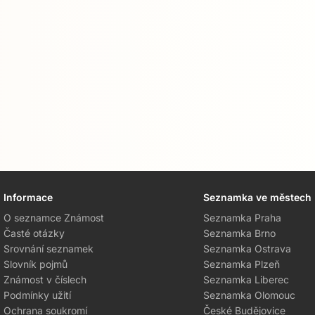
Informace
Seznamka ve městech
O seznamce Známost
Seznamka Praha
Časté otázky
Seznamka Brno
Srovnání seznamek
Seznamka Ostrava
Slovník pojmů
Seznamka Plzeň
Známost v číslech
Seznamka Liberec
Podmínky užití
Seznamka Olomouc
Ochrana soukromí
České Budějovice