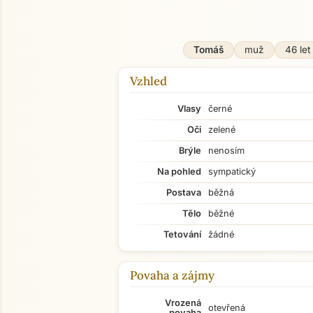
Tomáš
muž
46 let
Vzhled
Vlasy
černé
Oči
zelené
Brýle
nenosím
Na pohled
sympatický
Postava
běžná
Tělo
běžné
Tetování
žádné
Povaha a zájmy
Vrozená
otevřená
povaha