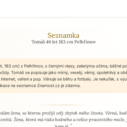
Seznamka
Tomáš 46 let 183 cm Pelhřimov
t, 183 cm) z Pelhřimov, s černými vlasy, zelenýma očima, běžné p
vždy. Tomáš se popisuje jako mírný, veselý, věrný, spolehlivý a ob
í, internet, vaření a pop. Věnuje se běhu a fotbalu. Je nekuřák, s vý
ikace na seznamce Znamost.cz je zdarma.
 - seznamka profil
edám ženu, se kterou prožiji celý zbytek mého života. Věrná, ho
covitá. Žena, která má ráda hodného a velice pracovitého muže, 
”
jsem já.