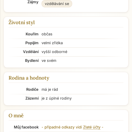
Zájmy
vzdělávání se
Životní styl
Kouřím
občas
Popíjím
velmi zřídka
Vzdělání
vyšší odborné
Bydlení
ve svém
Rodina a hodnoty
Rodiče
má je rád
Zázemí
je z úplné rodiny
O mně
Můj facebook
- případné odkazy vidí
Zlaté účty
-