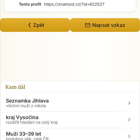
Tento profil
https://znamost.cz/?id=622527
mail
《 Zpět
Napsat vzkaz
Přejít na hlavní obsah
Kam dál
Seznamka Jihlava
chevron_right
všichni muži z města
kraj Vysočina
chevron_right
rozšířit hledání na celý kraj
Muži 33–39 let
chevron_right
podobný věk, celá ČR