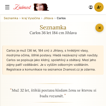
Známost
☰
person_add
account_circle
Seznamka
kraj Vysočina
Jihlava
Carlos
Seznamka
✕
Carlos 36 let 184 cm Jihlava
Carlos je muž (36 let, 184 cm) z Jihlavy, s hnědými vlasy,
modrýma očima, štíhlé postavy. Hledá nezávazný vztah navždy.
Carlos se popisuje jako klidný, spolehlivý a obětavý. Mezi jeho
zájmy patří vzdělávání. Je s vyšším odborným vzděláním.
Registrace a komunikace na seznamce Znamost.cz je zdarma.
“
O mně - seznamka profil
Muž 32 let, štíhlá postava hledam ženu se kterou si
”
budu rozumět.