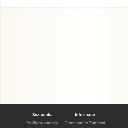
Seznamka
Informace
Profily seznamky
O seznamce Známost