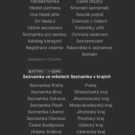
Fotoseznamka
Časté otázky
Hledat partnera
Srovnání seznamek
Ona hledá jeho
Slovník pojmů
On hledá ji
Známost v číslech
Vážné seznámení
Podmínky užití
Seznamka pro seniory
Ochrana soukromí
Katalog kategorií
Seznamování
Registrace zdarma
Nápověda k seznamce
Kontakt
Instalace v Chrome
🔒 HTTPS
✓ GDPR
Seznamka ve městech
Seznamka v krajích
Seznamka Praha
Praha
Seznamka Brno
Středočeský kraj
Seznamka Ostrava
Jihomoravský kraj
Seznamka Plzeň
Moravskoslezský kraj
Seznamka Liberec
Jihočeský kraj
Seznamka Olomouc
Plzeňský kraj
České Budějovice
Ústecký kraj
Hradec Králové
Liberecký kraj