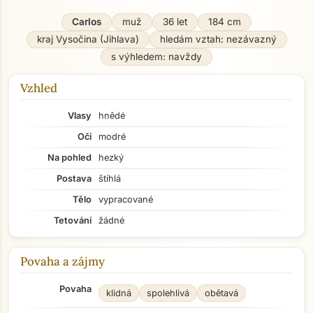
Carlos
muž
36 let
184 cm
kraj Vysočina (Jihlava)
hledám vztah: nezávazný
s výhledem: navždy
Vzhled
Vlasy
hnědé
Oči
modré
Na pohled
hezký
Postava
štíhlá
Tělo
vypracované
Tetování
žádné
Povaha a zájmy
Povaha
klidná
spolehlivá
obětavá