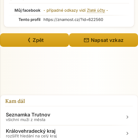
Můj facebook
- případné odkazy vidí
Zlaté účty
-
Tento profil
https://znamost.cz/?id=622560
mail
《 Zpět
Napsat vzkaz
Přejít na hlavní obsah
Kam dál
Seznamka Trutnov
chevron_right
všichni muži z města
Královehradecký kraj
chevron_right
rozšířit hledání na celý kraj