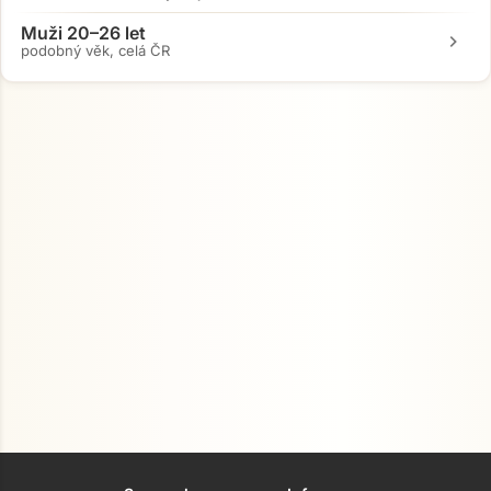
Muži 20–26 let
chevron_right
podobný věk, celá ČR