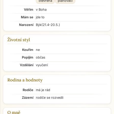
otevřená
plánovací
Věřím
v Boha
Mám se
jde to
Narození
Býk
(21.4-20.5.)
Životní styl
Kouřím
ne
Popíjím
občas
Vzdělání
vyučení
Rodina a hodnoty
Rodiče
má je rád
Zázemí
rodiče se rozvedli
O mně