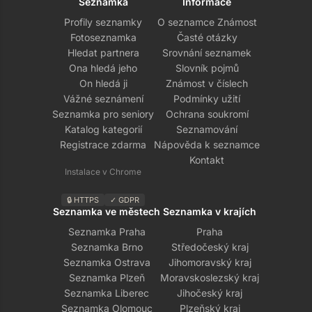
Seznamka
Informace
Profily seznamky
O seznamce Známost
Fotoseznamka
Časté otázky
Hledat partnera
Srovnání seznamek
Ona hledá jeho
Slovník pojmů
On hledá ji
Známost v číslech
Vážné seznámení
Podmínky užití
Seznamka pro seniory
Ochrana soukromí
Katalog kategorií
Seznamování
Registrace zdarma
Nápověda k seznamce
Kontakt
Instalace v Chrome
🔒 HTTPS
✓ GDPR
Seznamka ve městech
Seznamka v krajích
Seznamka Praha
Praha
Seznamka Brno
Středočeský kraj
Seznamka Ostrava
Jihomoravský kraj
Seznamka Plzeň
Moravskoslezský kraj
Seznamka Liberec
Jihočeský kraj
Seznamka Olomouc
Plzeňský kraj