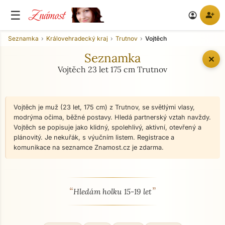
Známost
☰
person_add
account_circle
Seznamka
Královehradecký kraj
Trutnov
Vojtěch
Seznamka
✕
Vojtěch 23 let 175 cm Trutnov
Vojtěch je muž (23 let, 175 cm) z Trutnov, se světlými vlasy,
modrýma očima, běžné postavy. Hledá partnerský vztah navždy.
Vojtěch se popisuje jako klidný, spolehlivý, aktivní, otevřený a
plánovitý. Je nekuřák, s výučním listem. Registrace a
komunikace na seznamce Znamost.cz je zdarma.
“
”
O mně - seznamka profil
Hledám holku 15-19 let