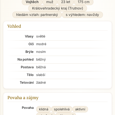
Vojtěch
muž
23 let
175 cm
Královehradecký kraj (Trutnov)
hledám vztah: partnerský
s výhledem: navždy
Vzhled
Vlasy
světlé
Oči
modré
Brýle
nosím
Na pohled
běžný
Postava
běžná
Tělo
slabší
Tetování
žádné
Povaha a zájmy
Povaha
klidná
spolehlivá
aktivní