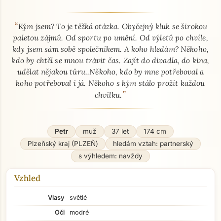
“
O mně - seznamka profil
Kým jsem? To je těžká otázka. Obyčejný kluk se širokou
paletou zájmů. Od sportu po umění. Od výletů po chvíle,
kdy jsem sám sobě společníkem. A koho hledám? Někoho,
kdo by chtěl se mnou trávit čas. Zajít do divadla, do kina,
udělat nějakou tůru..Někoho, kdo by mne potřeboval a
koho potřeboval i já. Někoho s kým stálo prožít každou
”
chvilku.
Petr
muž
37 let
174 cm
Plzeňský kraj (PLZEŇ)
hledám vztah: partnerský
s výhledem: navždy
Vzhled
Vlasy
světlé
Oči
modré