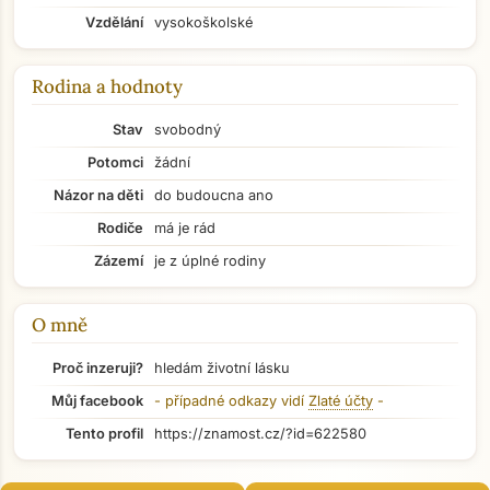
Vzdělání
vysokoškolské
Rodina a hodnoty
Stav
svobodný
Potomci
žádní
Názor na děti
do budoucna ano
Rodiče
má je rád
Zázemí
je z úplné rodiny
O mně
Proč inzeruji?
hledám životní lásku
Můj facebook
- případné odkazy vidí
Zlaté účty
-
Přejít na hlavní obsah
Tento profil
https://znamost.cz/?id=622580