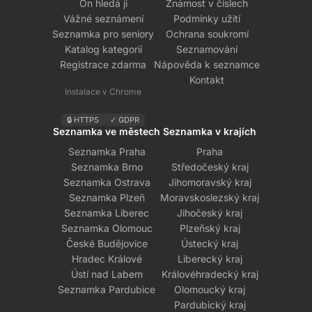
On hledá ji
Známost v číslech
Vážné seznámení
Podmínky užití
Seznamka pro seniory
Ochrana soukromí
Katalog kategorií
Seznamování
Registrace zdarma
Nápověda k seznamce
Kontakt
Instalace v Chrome
🔒 HTTPS
✓ GDPR
Seznamka ve městech
Seznamka v krajích
Seznamka Praha
Praha
Seznamka Brno
Středočeský kraj
Seznamka Ostrava
Jihomoravský kraj
Seznamka Plzeň
Moravskoslezský kraj
Seznamka Liberec
Jihočeský kraj
Seznamka Olomouc
Plzeňský kraj
České Budějovice
Ústecký kraj
Hradec Králové
Liberecký kraj
Ústí nad Labem
Královéhradecký kraj
Seznamka Pardubice
Olomoucký kraj
Pardubický kraj