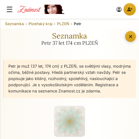
Známost
☰
person_add
account_circle
Seznamka
Plzeňský kraj
PLZEŇ
Petr
Seznamka
✕
Petr 37 let 174 cm PLZEŇ
Petr je muž (37 let, 174 cm) z PLZEŇ, se světlými vlasy, modrýma
očima, běžné postavy. Hledá partnerský vztah navždy. Petr se
popisuje jako klidný, rozhodný, spolehlivý, naslouchající a
podporující. Je s vysokoškolským vzděláním. Registrace a
komunikace na seznamce Znamost.cz je zdarma.