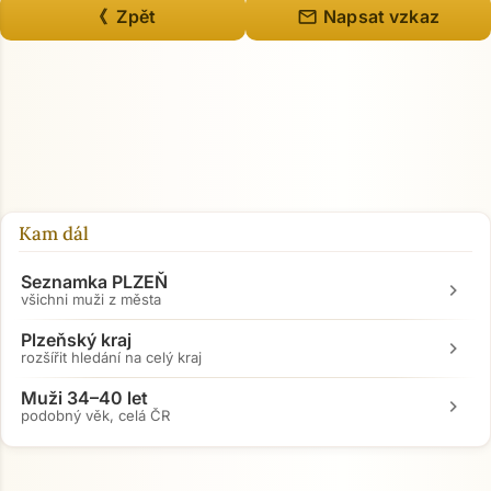
mail
《 Zpět
Napsat vzkaz
Kam dál
Seznamka PLZEŇ
chevron_right
všichni muži z města
Plzeňský kraj
chevron_right
rozšířit hledání na celý kraj
Muži 34–40 let
chevron_right
podobný věk, celá ČR