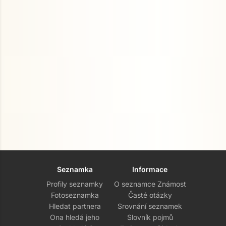
Seznamka
Informace
Profily seznamky
O seznamce Známost
Fotoseznamka
Časté otázky
Hledat partnera
Srovnání seznamek
Ona hledá jeho
Slovník pojmů