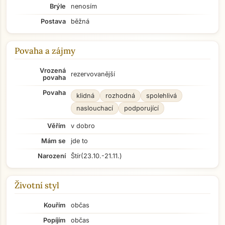
Brýle
nenosím
Postava
běžná
Povaha a zájmy
Vrozená
rezervovanější
povaha
Povaha
klidná
rozhodná
spolehlivá
naslouchací
podporující
Věřím
v dobro
Mám se
jde to
Narození
Štír
(23.10.-21.11.)
Životní styl
Kouřím
občas
Popíjím
občas