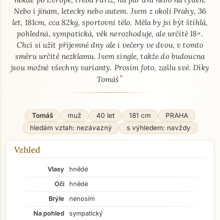
Nebo i jinam, letecky nebo autem. Jsem z okolí Prahy, 36
let, 181cm, cca 82kg, sportovní tělo. Měla by jsi být štíhlá,
pohledná, sympatická, věk nerozhoduje, ale určitě 18+.
Chci si užít příjemné dny ale i večery ve dvou, v tomto
směru určitě nezklamu. Jsem single, takže do budoucna
jsou možné všechny varianty. Prosím foto, zašlu své. Díky
”
Tomáš
Tomáš
muž
40 let
181 cm
PRAHA
hledám vztah: nezávazný
s výhledem: navždy
Vzhled
Vlasy
hnědé
Oči
hnědé
Brýle
nenosím
Na pohled
sympatický