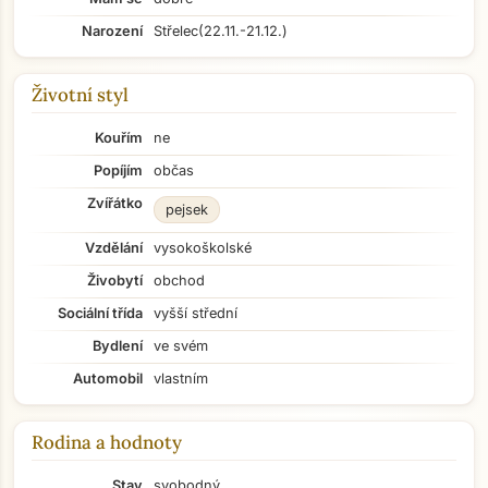
Narození
Střelec
(22.11.-21.12.)
Životní styl
Kouřím
ne
Popíjím
občas
Zvířátko
pejsek
Vzdělání
vysokoškolské
Živobytí
obchod
Sociální třída
vyšší střední
Bydlení
ve svém
Automobil
vlastním
Rodina a hodnoty
Stav
svobodný