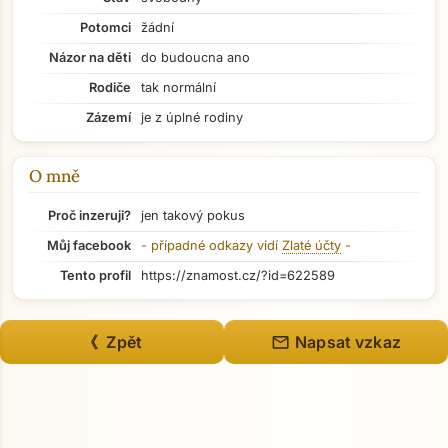
Potomci
žádní
Názor na děti
do budoucna ano
Přejít na hlavní obsah
Rodiče
tak normální
Zázemí
je z úplné rodiny
O mně
Proč inzeruji?
jen takový pokus
Můj facebook
- případné odkazy vidí
Zlaté účty
-
Tento profil
https://znamost.cz/?id=622589
mail
《 Zpět
Napsat vzkaz