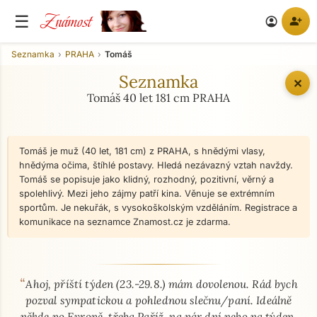
Známost
☰
person_add
account_circle
Seznamka
PRAHA
Tomáš
Seznamka
✕
Tomáš 40 let 181 cm PRAHA
Tomáš je muž (40 let, 181 cm) z PRAHA, s hnědými vlasy,
hnědýma očima, štíhlé postavy. Hledá nezávazný vztah navždy.
Tomáš se popisuje jako klidný, rozhodný, pozitivní, věrný a
spolehlivý. Mezi jeho zájmy patří kina. Věnuje se extrémním
sportům. Je nekuřák, s vysokoškolským vzděláním. Registrace a
komunikace na seznamce Znamost.cz je zdarma.
“
O mně - seznamka profil
Ahoj, příští týden (23.-29.8.) mám dovolenou. Rád bych
pozval sympatickou a pohlednou slečnu/paní. Ideálně
někde po Evropě, třeba Paříž, na pár dní nebo na týden.