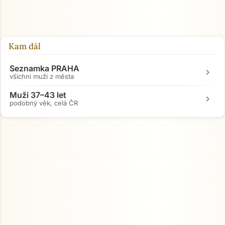
Kam dál
Seznamka PRAHA
chevron_right
všichni muži z města
Muži 37–43 let
chevron_right
podobný věk, celá ČR