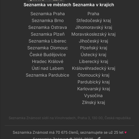
Seznamka ve městech
Seznamka v krajích
Seznamka Praha
Praha
Seznamka Brno
Středočeský kraj
Seznamka Ostrava
Jihomoravský kraj
Seznamka Plzeň
Moravskoslezský kraj
Seznamka Liberec
Jihočeský kraj
Seznamka Olomouc
Plzeňský kraj
České Budějovice
Ústecký kraj
Hradec Králové
Liberecký kraj
Ústí nad Labem
Královéhradecký kraj
Seznamka Pardubice
Olomoucký kraj
Pardubický kraj
Karlovarský kraj
Vysočina
Zlínský kraj
Seznamka Známost sídlí na Vinohradech, Praha 3, 130 00, Česká republika
Seznamka Známost má 70 675 členů, seznamujete se už 25 let
♥