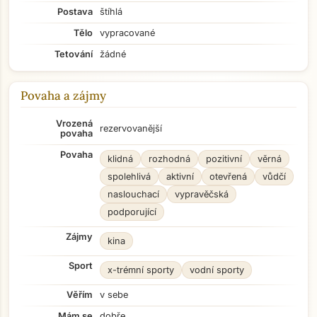
Postava
štíhlá
Tělo
vypracované
Tetování
žádné
Povaha a zájmy
Vrozená
rezervovanější
povaha
Povaha
klidná
rozhodná
pozitivní
věrná
spolehlivá
aktivní
otevřená
vůdčí
naslouchací
vypravěčská
podporující
Zájmy
kina
Sport
x-trémní sporty
vodní sporty
Věřím
v sebe
Mám se
dobře