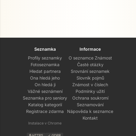
Seznamka
Informace
Profily seznamky
O seznamce Známost
Fotoseznamka
Časté otázky
Hledat partnera
Srovnání seznamek
Ona hledá jeho
Slovník pojmů
On hledá ji
Známost v číslech
Vážné seznámení
Podmínky užití
Seznamka pro seniory
Ochrana soukromí
Katalog kategorií
Seznamování
Registrace zdarma
Nápověda k seznamce
Kontakt
Instalace v Chrome
🔒 HTTPS
✓ GDPR