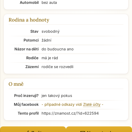
Automobil
bez auta
Rodina a hodnoty
Stav
svobodný
Potomci
žádní
Názor na děti
do budoucna ano
Rodiče
má je rád
Zázemí
rodiče se rozvedli
O mně
Proč inzeruji?
jen takový pokus
Můj facebook
- případné odkazy vidí
Zlaté účty
-
Přejít na hlavní obsah
Tento profil
https://znamost.cz/?id=622594