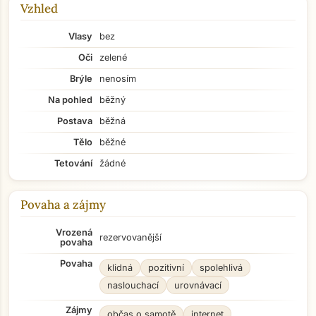
Vzhled
Vlasy
bez
Oči
zelené
Brýle
nenosím
Na pohled
běžný
Postava
běžná
Tělo
běžné
Tetování
žádné
Povaha a zájmy
Vrozená
rezervovanější
povaha
Povaha
klidná
pozitivní
spolehlivá
naslouchací
urovnávací
Zájmy
občas o samotě
internet