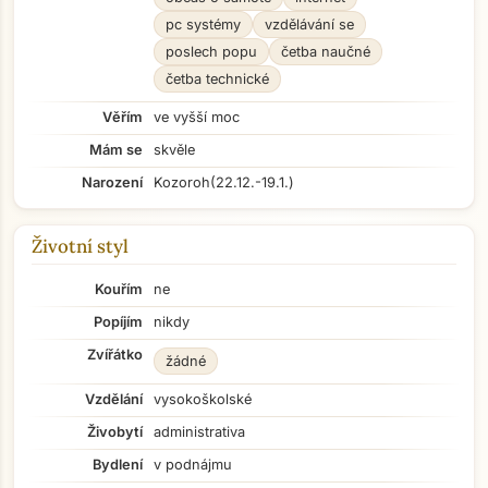
pc systémy
vzdělávání se
poslech popu
četba naučné
četba technické
Věřím
ve vyšší moc
Mám se
skvěle
Narození
Kozoroh
(22.12.-19.1.)
Životní styl
Kouřím
ne
Popíjím
nikdy
Zvířátko
žádné
Vzdělání
vysokoškolské
Živobytí
administrativa
Bydlení
v podnájmu