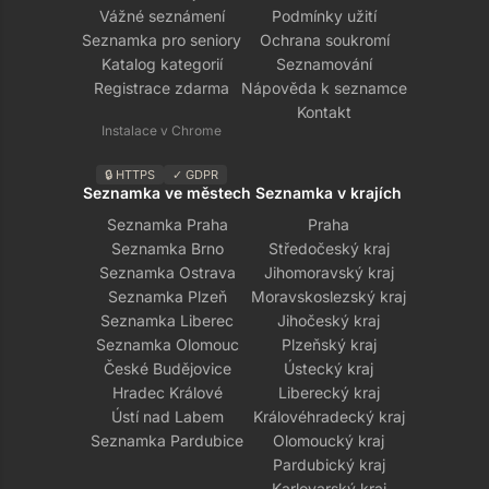
Vážné seznámení
Podmínky užití
Seznamka pro seniory
Ochrana soukromí
Katalog kategorií
Seznamování
Registrace zdarma
Nápověda k seznamce
Kontakt
Instalace v Chrome
🔒 HTTPS
✓ GDPR
Seznamka ve městech
Seznamka v krajích
Seznamka Praha
Praha
Seznamka Brno
Středočeský kraj
Seznamka Ostrava
Jihomoravský kraj
Seznamka Plzeň
Moravskoslezský kraj
Seznamka Liberec
Jihočeský kraj
Seznamka Olomouc
Plzeňský kraj
České Budějovice
Ústecký kraj
Hradec Králové
Liberecký kraj
Ústí nad Labem
Královéhradecký kraj
Seznamka Pardubice
Olomoucký kraj
Pardubický kraj
Karlovarský kraj