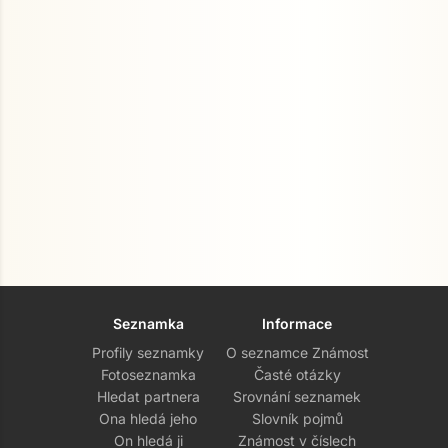
Seznamka
Informace
Profily seznamky
O seznamce Známost
Fotoseznamka
Časté otázky
Hledat partnera
Srovnání seznamek
Ona hledá jeho
Slovník pojmů
On hledá ji
Známost v číslech