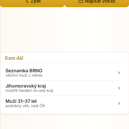
mail
《 Zpět
Napsat vzkaz
Kam dál
Seznamka BRNO
chevron_right
všichni muži z města
Jihomoravský kraj
chevron_right
rozšířit hledání na celý kraj
Muži 31–37 let
chevron_right
podobný věk, celá ČR