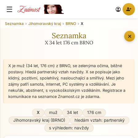
Známost
☰
person_add
account_circle
Seznamka
Jihomoravský kraj
BRNO
X
Seznamka
✕
X 34 let 176 cm BRNO
X je muž (34 let, 176 cm) z BRNO, se zelenýma očima, běžné
postavy. Hledá partnerský vztah navždy. X se popisuje jako
klidný, pozitivní, spolehlivý, naslouchající a smířlivý. Mezi jeho
zájmy patří samota, internet, PC systémy a vzdělávání. Je
nekuřák, abstinent, s vysokoškolským vzděláním. Registrace a
komunikace na seznamce Znamost.cz je zdarma.
X
muž
34 let
176 cm
Jihomoravský kraj (BRNO)
hledám vztah: partnerský
s výhledem: navždy